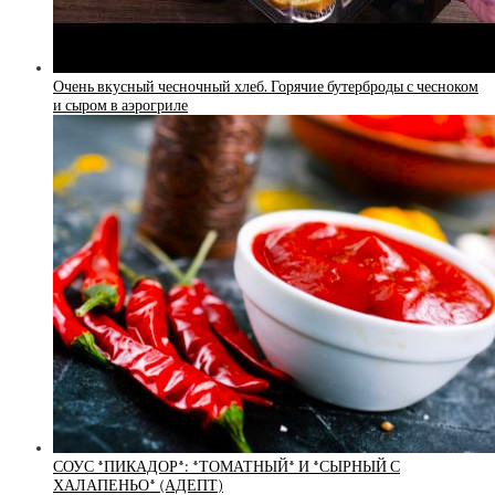
Очень вкусный чесночный хлеб. Горячие бутерброды с чесноком
и сыром в аэрогриле
СОУС *ПИКАДОР*: *ТОМАТНЫЙ* И *СЫРНЫЙ С
ХАЛАПЕНЬО* (АДЕПТ)