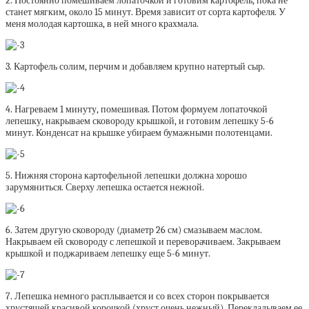
2. Постоянно помешиваем лопаточкой и готовим картофель, пока не
станет мягким, около 15 минут. Время зависит от сорта картофеля. У
меня молодая картошка, в ней много крахмала.
3. Картофель солим, перчим и добавляем крупно натертый сыр.
4. Нагреваем 1 минуту, помешивая. Потом формуем лопаточкой
лепешку, накрываем сковороду крышкой, и готовим лепешку 5-6
минут. Конденсат на крышке убираем бумажными полотенцами.
5. Нижняя сторона картофельной лепешки должна хорошо
зарумяниться. Сверху лепешка остается нежной.
6. Затем другую сковороду (диаметр 26 см) смазываем маслом.
Накрываем ей сковороду с лепешкой и переворачиваем. Закрываем
крышкой и поджариваем лепешку еще 5-6 минут.
7. Лепешка немного расплывается и со всех сторон покрывается
хрустящей красивой корочкой (хруст очень нежный). Перекладываем ее