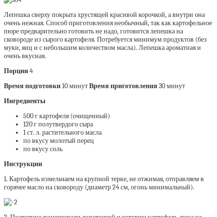
Лепешка сверху покрыта хрустящей красивой корочкой, а внутри она
очень нежная. Способ приготовления необычный, так как картофельное
пюре предварительно готовить не надо, готовится лепешка на
сковороде из сырого картофеля. Потребуется минимум продуктов (без
муки, яиц и с небольшим количеством масла). Лепешка ароматная и
очень вкусная.
Порции
4
Время подготовки
10 минут
Время приготовления
30 минут
Ингредиенты
500 г картофеля (очищенный)
120 г полутвердого сыра
1 ст. л. растительного масла
по вкусу молотый перец
по вкусу соль
Инструкции
1. Картофель измельчаем на крупной терке, не отжимая, отправляем в
горячее масло на сковороду (диаметр 24 см, огонь минимальный).