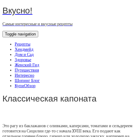
Вкусно!
Самые интересные и вкусные рецепты
Toggle navigation
Рецепты
Хендмейд
Дом и Сад
Здоровье
Женский Гид
Путешествия
Интересно
Шопинг Блог
КупиОбзор
Классическая капоната
Это рагу из баклажанов с оливками, каперсами, томатами и сельдереем
готовится на Сицилии где-то с начала XVIII века. Его подают как
отдельное горячее блюдо, гарнир или холодную закуску, например на