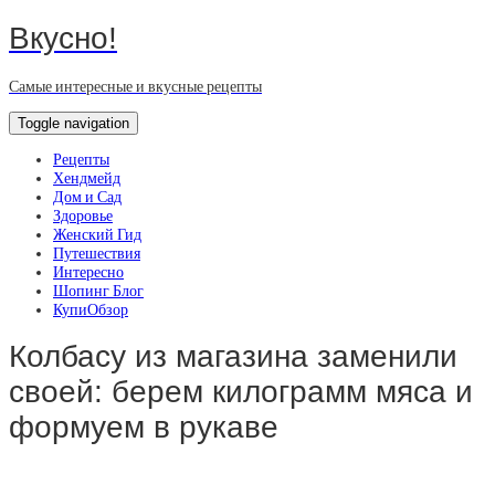
Вкусно!
Самые интересные и вкусные рецепты
Toggle navigation
Рецепты
Хендмейд
Дом и Сад
Здоровье
Женский Гид
Путешествия
Интересно
Шопинг Блог
КупиОбзор
Колбасу из магазина заменили
своей: берем килограмм мяса и
формуем в рукаве