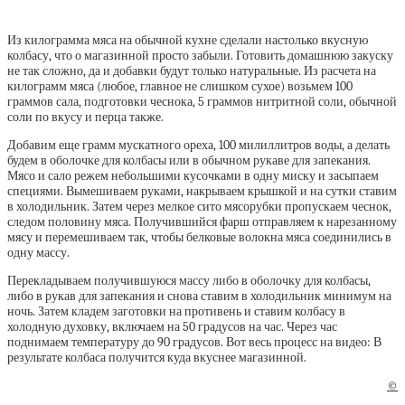
Из килограмма мяса на обычной кухне сделали настолько вкусную
колбасу, что о магазинной просто забыли. Готовить домашнюю закуску
не так сложно, да и добавки будут только натуральные. Из расчета на
килограмм мяса (любое, главное не слишком сухое) возьмем 100
граммов сала, подготовки чеснока, 5 граммов нитритной соли, обычной
соли по вкусу и перца также.
Добавим еще грамм мускатного ореха, 100 милиллитров воды, а делать
будем в оболочке для колбасы или в обычном рукаве для запекания.
Мясо и сало режем небольшими кусочками в одну миску и засыпаем
специями. Вымешиваем руками, накрываем крышкой и на сутки ставим
в холодильник. Затем через мелкое сито мясорубки пропускаем чеснок,
следом половину мяса. Получившийся фарш отправляем к нарезанному
мясу и перемешиваем так, чтобы белковые волокна мяса соединились в
одну массу.
Перекладываем получившуюся массу либо в оболочку для колбасы,
либо в рукав для запекания и снова ставим в холодильник минимум на
ночь. Затем кладем заготовки на противень и ставим колбасу в
холодную духовку, включаем на 50 градусов на час. Через час
поднимаем температуру до 90 градусов. Вот весь процесс на видео: В
результате колбаса получится куда вкуснее магазинной.
©