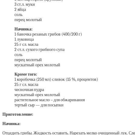
3 ст.л. муки
2 яйца
соль
перец молотый
Начинка:
1 баночка резаных грибов (400/200 г)
1 луковица
25 г сл. масла
2 ст.л. сухого грибного супа
соль
перец молотый
мускатный орех молотый
Кроме того:
1 коробочка (250 мл) сливок (15 %, процентов)
25 г сл. масла
чесночная пудра
мускатный орех молотый
растительное масло – для обжаривания
тертый сыр — для посыпки
Приготовление:
Начинка:
Отцедить грибы. Жидкость оставить. Нарезать мелко очищенный лук. Сле