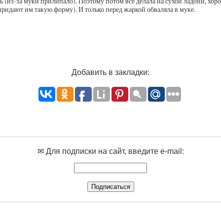
ь (из-за муки прилипало). Поэтому потом все делала на сухой ладони, хо
ридают им такую форму). И только перед жаркой обваляла в муке.
Добавить в закладки:
✉ Для подписки на сайт, введите e-mail: