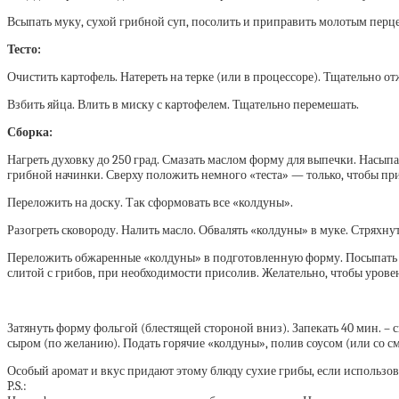
Всыпать муку, сухой грибной суп, посолить и приправить молотым перцем
Тесто:
Очистить картофель. Натереть на терке (или в процессоре). Тщательно о
Взбить яйца. Влить в миску с картофелем. Тщательно перемешать.
Сборка:
Нагреть духовку до 250 град. Смазать маслом форму для выпечки. Насыпат
грибной начинки. Сверху положить немного «теста» — только, чтобы пр
Переложить на доску. Так сформовать все «колдуны».
Разогреть сковороду. Налить масло. Обвалять «колдуны» в муке. Стряхну
Переложить обжаренные «колдуны» в подготовленную форму. Посыпать о
слитой с грибов, при необходимости присолив. Желательно, чтобы урове
Затянуть форму фольгой (блестящей стороной вниз). Запекать 40 мин. – 
сыром (по желанию). Подать горячие «колдуны», полив соусом (или со см
Особый аромат и вкус придают этому блюду сухие грибы, если использов
P.S.: