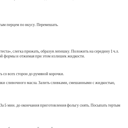
отым перцем по вкусу. Перемешать.
еста», слегка прижать, образуя лепешку. Положить на середину 1 ч.л.
ной формы и отжимая при этом излишек жидкости.
ь со всех сторон до румяной корочки.
ки сливочного масла. Залить сливками, смешанными с жидкостью,
 За 5 мин. до окончания приготовления фольгу снять. Посыпать тертым