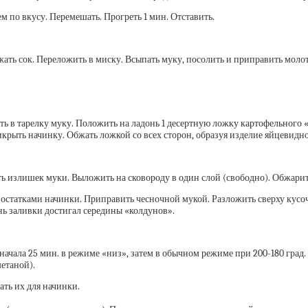
 по вкусу. Перемешать. Прогреть 1 мин. Отставить.
тжать сок. Переложить в миску. Всыпать муку, посолить и приправить мол
ь в тарелку муку. Положить на ладонь 1 десертную ложку картофельного «т
икрыть начинку. Обжать ложкой со всех сторон, образуя изделие яйцевид
ть излишек муки. Выложить на сковороду в один слой (свободно). Обжарит
статками начинки. Приправить чесночной мукой. Разложить сверху кусоч
нь заливки достигал середины «колдунов».
сначала 25 мин. в режиме «низ», затем в обычном режиме при 200-180 град.
етаной).
ать их для начинки.