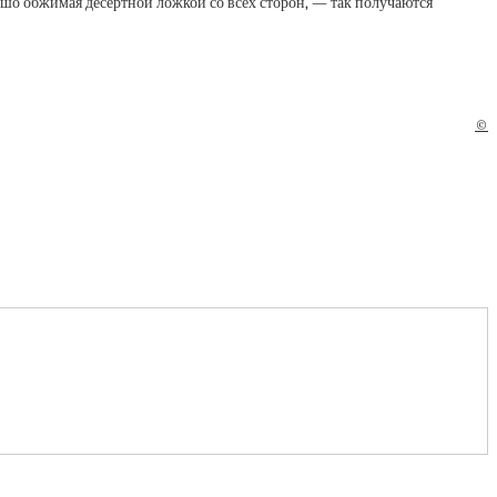
рошо обжимая десертной ложкой со всех сторон, — так получаются
©