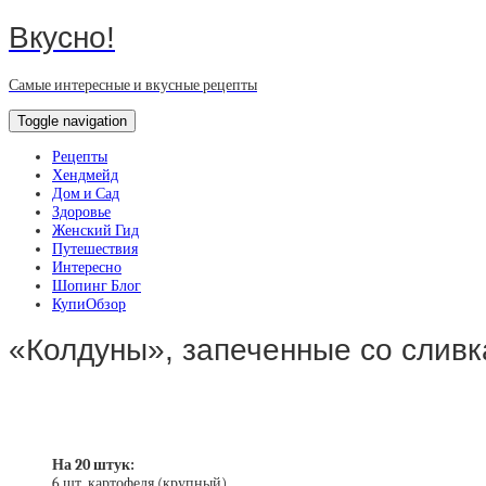
Вкусно!
Самые интересные и вкусные рецепты
Toggle navigation
Рецепты
Хендмейд
Дом и Сад
Здоровье
Женский Гид
Путешествия
Интересно
Шопинг Блог
КупиОбзор
«Колдуны», запеченные со слив
На 20 штук:
6 шт. картофеля (крупный)