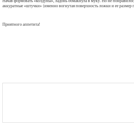
Начав формовать «колдуны», ладонь обмакнула в муку. Но не понравилос
аккуратные «штучки» (именно вогнутая поверхность ложки и ее размер п
Приятного аппетита!