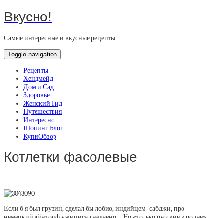
Вкусно!
Самые интересные и вкусные рецепты
Toggle navigation
Рецепты
Хендмейд
Дом и Сад
Здоровье
Женский Гид
Путешествия
Интересно
Шопинг Блог
КупиОбзор
Котлетки фасолевые
Если б я был грузин, сделал бы лобио, индийцем- сабджи, про
немецкий айнтопф уже писал недавно… Но «только русские в родне»,