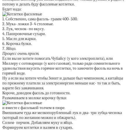
потому и делать буду фасолевые котлетки.
Будет нада:
1. Собственно, сама фасоль- грамм 400- 500.
2. Мука- ложки 3- 4 столовые.
3. Лук, чеснок- по вкусу.
4. Панировочные сухари.
5. Масло для жарки.
6. Корочка булки.
7. Яйцо.
Процесс очень прост.
Если вы не хотите помогать Чубайсу (у кого электроплита), или
Миллеру с сотоварищи (у кого газовая), только ради сомнительного
удовольствия вкусить горячие котлетки, то замочите фасоль на ночь в
горячей воде.
Ну а если вы хотите чтобы Зенит и дальше был чемпионом, а китайцы
по прежнему платили за электроэнергию меньше нас- то так и быть,
варите без замачивания.
Короче, доводим фасоль до готовности.
Размачиваем в молоке корочку булки
и вместе с фасолькой толчем в пюре.
Вмешиваем туда же мелкопорубленный лук и два- три зубца чеснока
(который по желанию можно и обжарить).
Солим- перчим. Добавляем муку и яйцо.
Формируем котлетки и валяем в сухарях.