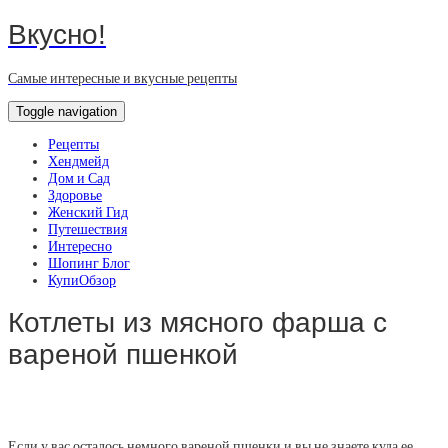
Вкусно!
Самые интересные и вкусные рецепты
Toggle navigation
Рецепты
Хендмейд
Дом и Сад
Здоровье
Женский Гид
Путешествия
Интересно
Шопинг Блог
КупиОбзор
Котлеты из мясного фарша с
вареной пшенкой
Если у вас осталось немного вареной пшенки и вы не знаете куда ее