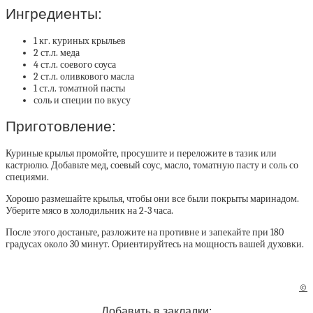
Ингредиенты:
1 кг. куриных крыльев
2 ст.л. меда
4 ст.л. соевого соуса
2 ст.л. оливкового масла
1 ст.л. томатной пасты
соль и специи по вкусу
Приготовление:
Куриные крылья промойте, просушите и переложите в тазик или
кастрюлю. Добавьте мед, соевый соус, масло, томатную пасту и соль со
специями.
Хорошо размешайте крылья, чтобы они все были покрыты маринадом.
Уберите мясо в холодильник на 2-3 часа.
После этого достаньте, разложите на противне и запекайте при 180
градусах около 30 минут. Ориентируйтесь на мощность вашей духовки.
©
Добавить в закладки: