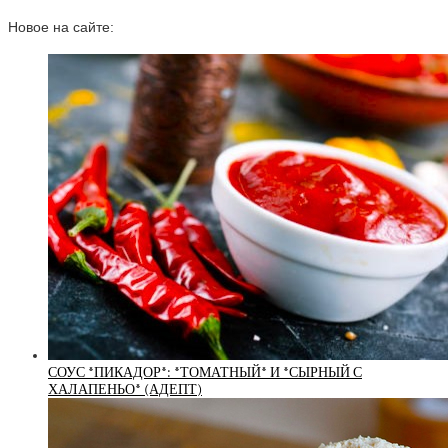
Новое на сайте:
СОУС *ПИКАДОР*: *ТОМАТНЫЙ* И *СЫРНЫЙ С
ХАЛАПЕНЬО* (АДЕПТ)