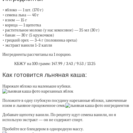
• яблоко — 1 шт. (170 г)
• семена льна — 40 г
• изюм — 15 г
• корица — 1 щепотка
• растительное молоко (у нас кокосовое) — 25 мл (30 г)
• банан — 30 г (5 кружочков)
• грецкий орех — 3–4 г (половинка ореха)
• экстракт ванили 1–2 капли
Ингредиенты рассчитаны на 1 порцию.
КБЖУ на 100 грамм: 147.99 / 3.43 / 9.53 / 13.25
Как готовится льняная каша:
Нарежьте яблоко на маленькие кубики.
Положите в одну глубокую посудину нарезанные яблоки, замоченные
изюм и льняное процеженное семя.
Добавьте щепотку ванили. По рецепту идут семена ванили, но я
использую экстракт — он не содержит спирт.
Пробейте все блендером в однородную массу.