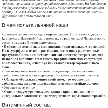
забытая, занимает по праву принадлежащее себе место. На Западе это
блюдо уже стало культовым, в Англии даже потеснило традиционную
овсянку. И не зря, ведь о пользе льняной каши можно говорить часами.
В чем польза льняной каши:
• Льняные семечки — кладезь жирных кислот. 1 ст. л. семян содержит
1,8 г омега-3. Даже рыбий жир имеет их в 3 раза меньше! Льняное масло
состоит из омега-3 почти наполовину.
• В оболочке семени льна есть лигнаны («растительные гормоны»).
Их в суперфуде в десятки раз больше, чем в иных растительных
продуктах. Своими свойствами лигнан идентичен эстрогенам, что
позволило включить его в список профилактических средств при
онкозаболеваниях, используя как стабилизатор гормонального
фона.
• Лен — хороший антикосиданты, обладает противовирусными
свойствами. Богат полисахаридами. Снижает всасывание токсинов.
•
Обладает обволакивающим свойством, что хорошо при
заболеваниях органов пищеварения и лечении стойких запоров.
• Хорошее мочегонное.
•
Стабилизирует уровень холестерина в крови, нормализует
артериальное давление, снижает вероятность образования тромбов.
Витаминный состав: