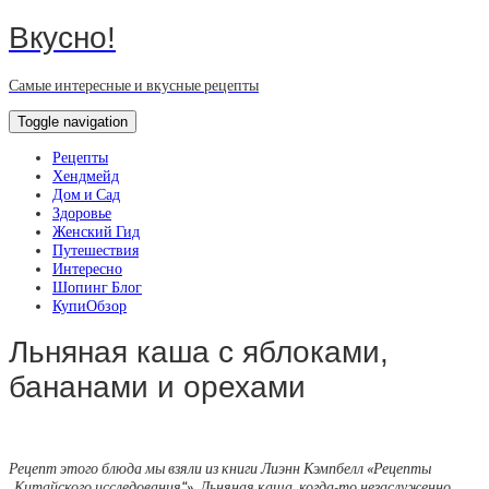
Вкусно!
Самые интересные и вкусные рецепты
Toggle navigation
Рецепты
Хендмейд
Дом и Сад
Здоровье
Женский Гид
Путешествия
Интересно
Шопинг Блог
КупиОбзор
Льняная каша с яблоками,
бананами и орехами
Рецепт этого блюда мы взяли из книги Лиэнн Кэмпбелл «Рецепты
„Китайского исследования“». Льняная каша, когда-то незаслуженно