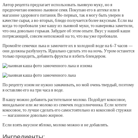
Автор рецепта предлагает использовать льняную муку, но я
предпочитаю именно льняное семя. Покупаю его в аптеке или в
магазине здорового питания. Во-первых, так я могу быть уверен в
качестве сырья, а во-вторых, блюдо получается более вкусным. Если вы
когда-то пробовали уже кашу из льняной муки, то наверняка заметили,
что она довольно горькая. Забудьте об этом опыте. Вкус у нашей каши
потрясающий, совсем непохожий на то, что вы уже пробовали.
Промойте семечки льна и замочите их в холодной воде на 6–7 часов —
они должны разбухнуть. Идеально сделать это на ночь. Утром останется
только процедить, добавить фрукты и взбить блендером.
По рецепту изюм не нужно замачивать, но мой очень твердый, поэтому
я оставляю его на три часа в воде.
В кашу можно добавить растительное молоко. Подойдет кокосовое,
миндальное или же молоко из семечек подсолнечника. Если хотите
кокосовое, то лучше сделать его самостоятельно из кокосовой стружки
— магазинное довольно жирное.
Если взять вкусное яблоко, молоко можно и не добавлять.
Ингредиенты: