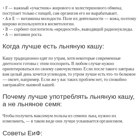
• F — важный «участник» жирового и холестеринового обмена;
поступает только с пищей, сам организм его не вырабатывает.
• A и E — витамины молодости. Поле их деятельности — кожа, поэтому
широко используются в косметологии.
• B — сорбент-поглотитель «вредностей», выводящий радионуклиды.
• A — витамин роста.
Когда лучше есть льняную кашу:
Кашу традиционно едят по утрам, хотя некоторые современные
диетологи готовы с этим поспорить. В любом случае нужно
ориентироваться по своему самочувствию. Если после такого завтрака
вам целый день хочется углеводов, то утром лучше есть что-то белковое
— омлет, например. Если же у вас таких проблем нет, то спокойно
завтракайте льняной кашей.
Почему лучше употреблять льняную кашу,
а не льняное семя:
Чтобы получить максимум пользы из семени льна, нужно их
измельчить, — в таком виде они лучше усваивается организмом.
Советы ЕиФ: