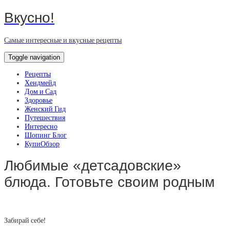
Вкусно!
Самые интересные и вкусные рецепты
Toggle navigation
Рецепты
Хендмейд
Дом и Сад
Здоровье
Женский Гид
Путешествия
Интересно
Шопинг Блог
КупиОбзор
Любимые «детсадовские»
блюда. Готовьте своим родным
Забирай себе!