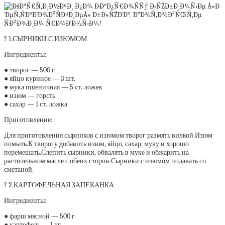
? 1.СЫРНИКИ С ИЗЮМОМ
Ингредиенты:
● творог — 500 г
● яйцо куриное — 3 шт.
● мука пшеничная — 5 ст. ложек
● изюм — горсть
● сахар — 1 ст. ложка
Приготовление:
Для приготовления сырников с изюмом творог размять вилкой.Изюм
помыть.К творогу добавить изюм, яйцо, сахар, муку и хорошо
перемешать.Слепить сырники, обвалять в муке и обжарить на
растительном масле с обеих сторон.Сырники с изюмом подавать со
сметаной.
? 2.КАРТОФЕЛЬНАЯ ЗАПЕКАНКА
Ингредиенты:
● фарш мясной — 500 г
● картофель — 1 кг