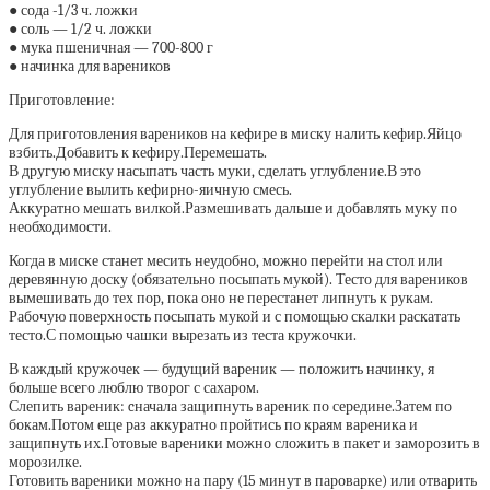
● сода -1/3 ч. ложки
● соль — 1/2 ч. ложки
● мука пшеничная — 700-800 г
● начинка для вареников
Приготовление:
Для приготовления вареников на кефире в миску налить кефир.Яйцо
взбить.Добавить к кефиру.Перемешать.
В другую миску насыпать часть муки, сделать углубление.В это
углубление вылить кефирно-яичную смесь.
Аккуратно мешать вилкой.Размешивать дальше и добавлять муку по
необходимости.
Когда в миске станет месить неудобно, можно перейти на стол или
деревянную доску (обязательно посыпать мукой). Тесто для вареников
вымешивать до тех пор, пока оно не перестанет липнуть к рукам.
Рабочую поверхность посыпать мукой и с помощью скалки раскатать
тесто.С помощью чашки вырезать из теста кружочки.
В каждый кружочек — будущий вареник — положить начинку, я
больше всего люблю творог с сахаром.
Слепить вареник: cначала защипнуть вареник по середине.Затем по
бокам.Потом еще раз аккуратно пройтись по краям вареника и
защипнуть их.Готовые вареники можно сложить в пакет и заморозить в
морозилке.
Готовить вареники можно на пару (15 минут в пароварке) или отварить