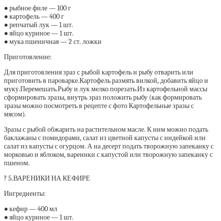
● рыбное филе — 100 г
● картофель — 400 г
● репчатый лук — 1 шт.
● яйцо куриное — 1 шт.
● мука пшеничная — 2 ст. ложки
Приготовление:
Для приготовления зраз с рыбой картофель и рыбу отварить или
приготовить в пароварке.Картофель размять вилкой, добавить яйцо и
муку.Перемешать.Рыбу и лук мелко порезать.Из картофельной массы
сформировать зразы, внутрь зраз положить рыбу (как формировать
зразы можно посмотреть в рецепте с фото Картофельные зразы с
мясом).
Зразы с рыбой обжарить на растительном масле. К ним можно подать
баклажаны с помидорами, салат из цветной капусты с индейкой или
салат из капусты с огурцом. А на десерт подать творожную запеканку с
морковью и яблоком, вареники с капустой или творожную запеканку с
пшеном.
? 5.ВАРЕНИКИ НА КЕФИРЕ
Ингредиенты:
● кефир — 400 мл
● яйцо куриное — 1 шт.