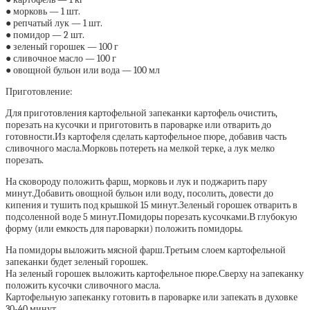
● морковь — 1 шт.
● репчатый лук — 1 шт.
● помидор — 2 шт.
● зеленый горошек — 100 г
● сливочное масло — 100 г
● овощной бульон или вода — 100 мл
Приготовление:
Для приготовления картофельной запеканки картофель очистить,
порезать на кусочки и приготовить в пароварке или отварить до
готовности.Из картофеля сделать картофельное пюре, добавив часть
сливочного масла.Морковь потереть на мелкой терке, а лук мелко
порезать.
На сковороду положить фарш, морковь и лук и поджарить пару
минут.Добавить овощной бульон или воду, посолить, довести до
кипения и тушить под крышкой 15 минут.Зеленый горошек отварить в
подсоленной воде 5 минут.Помидоры порезать кусочками.В глубокую
форму (или емкость для пароварки) положить помидоры.
На помидоры выложить мясной фарш.Третьим слоем картофельной
запеканки будет зеленый горошек.
На зеленый горошек выложить картофельное пюре.Сверху на запеканку
положить кусочки сливочного масла.
Картофельную запеканку готовить в пароварке или запекать в духовке
30-40 минут.