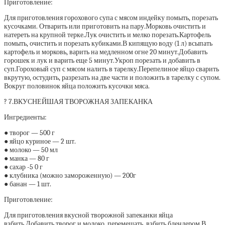
Приготовление:
Для приготовления горохового супа с мясом индейку помыть, порезать
кусочками. Отварить или приготовить на пару.Морковь очистить и
натереть на крупной терке.Лук очистить и мелко порезать.Картофель
помыть, очистить и порезать кубиками.В кипящую воду (1 л) всыпать
картофель и морковь, варить на медленном огне 20 минут.Добавить
горошек и лук и варить еще 5 минут.Укроп порезать и добавить в
суп.Гороховый суп с мясом налить в тарелку.Перепелиное яйцо сварить
вкрутую, остудить, разрезать на две части и положить в тарелку с супом.
Вокруг половинок яйца положить кусочки мяса.
? 7.ВКУСНЕЙШАЯ ТВОРОЖНАЯ ЗАПЕКАНКА
Ингредиенты:
● творог — 500 г
● яйцо куриное — 2 шт.
● молоко — 50 мл
● манка — 80 г
● сахар -5 0 г
● клубника (можно замороженную) — 200г
● банан — 1 шт.
Приготовление:
Для приготовления вкусной творожной запеканки яйца
взбить.Добавить творог и молоко, перемешать, взбить блендером.В