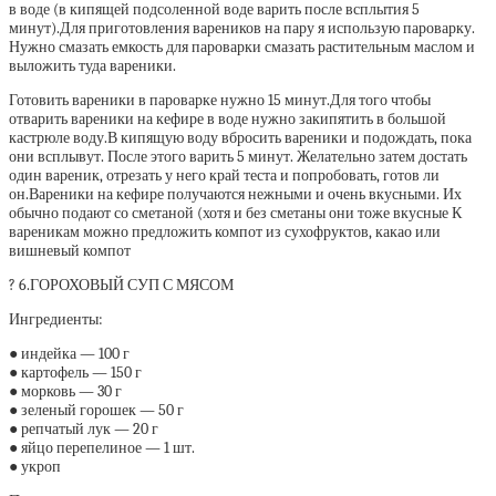
в воде (в кипящей подсоленной воде варить после всплытия 5
минут).Для приготовления вареников на пару я использую пароварку.
Нужно смазать емкость для пароварки смазать растительным маслом и
выложить туда вареники.
Готовить вареники в пароварке нужно 15 минут.Для того чтобы
отварить вареники на кефире в воде нужно закипятить в большой
кастрюле воду.В кипящую воду вбросить вареники и подождать, пока
они всплывут. После этого варить 5 минут. Желательно затем достать
один вареник, отрезать у него край теста и попробовать, готов ли
он.Вареники на кефире получаются нежными и очень вкусными. Их
обычно подают со сметаной (хотя и без сметаны они тоже вкусные К
вареникам можно предложить компот из сухофруктов, какао или
вишневый компот
? 6.ГОРОХОВЫЙ СУП С МЯСОМ
Ингредиенты:
● индейка — 100 г
● картофель — 150 г
● морковь — 30 г
● зеленый горошек — 50 г
● репчатый лук — 20 г
● яйцо перепелиное — 1 шт.
● укроп