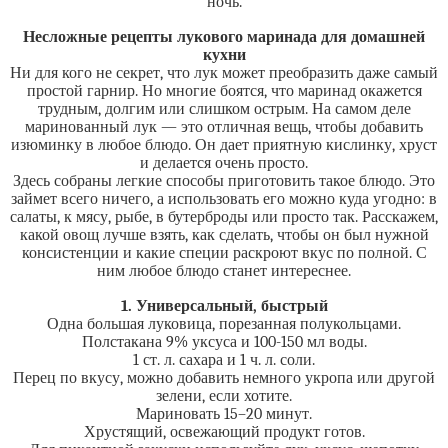
ночь.
Несложные рецепты лукового маринада для домашней
кухни
Ни для кого не секрет, что лук может преобразить даже самый
простой гарнир. Но многие боятся, что маринад окажется
трудным, долгим или слишком острым. На самом деле
маринованный лук — это отличная вещь, чтобы добавить
изюминку в любое блюдо. Он дает приятную кислинку, хруст
и делается очень просто.
Здесь собраны легкие способы приготовить такое блюдо. Это
займет всего ничего, а использовать его можно куда угодно: в
салаты, к мясу, рыбе, в бутерброды или просто так. Расскажем,
какой овощ лучше взять, как сделать, чтобы он был нужной
консистенции и какие специи раскроют вкус по полной. С
ним любое блюдо станет интереснее.
1. Универсальный, быстрый
Одна большая луковица, порезанная полукольцами.
Полстакана 9% уксуса и 100-150 мл воды.
1 ст. л. сахара и 1 ч. л. соли.
Перец по вкусу, можно добавить немного укропа или другой
зелени, если хотите.
Мариновать 15–20 минут.
Хрустящий, освежающий продукт готов.