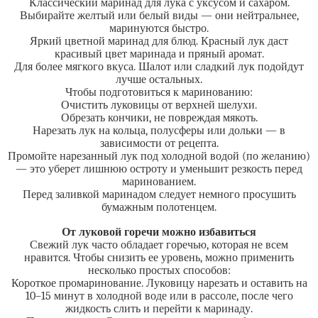
Классический маринад для лука с уксусом и сахаром.
Выбирайте желтый или белый виды — они нейтральнее,
маринуются быстро.
Яркий цветной маринад для блюд. Красный лук даст
красивый цвет маринада и пряный аромат.
Для более мягкого вкуса. Шалот или сладкий лук подойдут
лучше остальных.
Чтобы подготовиться к маринованию:
Очистить луковицы от верхней шелухи.
Обрезать кончики, не повреждая мякоть.
Нарезать лук на кольца, полусферы или дольки — в
зависимости от рецепта.
Промойте нарезанный лук под холодной водой (по желанию)
— это уберет лишнюю остроту и уменьшит резкость перед
маринованием.
Перед заливкой маринадом следует немного просушить
бумажным полотенцем.
От луковой горечи можно избавиться
Свежий лук часто обладает горечью, которая не всем
нравится. Чтобы снизить ее уровень, можно применить
несколько простых способов:
Короткое промаринование. Луковицу нарезать и оставить на
10–15 минут в холодной воде или в рассоле, после чего
жидкость слить и перейти к маринаду.