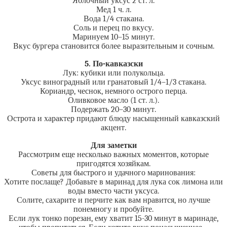
Яблочный уксус 2 ст. л.
Мед 1 ч. л.
Вода 1/4 стакана.
Соль и перец по вкусу.
Маринуем 10–15 минут.
Вкус бургера становится более выразительным и сочным.
5. По-кавказски
Лук: кубики или полукольца.
Уксус виноградный или гранатовый 1/4–1/3 стакана.
Кориандр, чеснок, немного острого перца.
Оливковое масло (1 ст. л.).
Подержать 20–30 минут.
Острота и характер придают блюду насыщенный кавказский
акцент.
Для заметки
Рассмотрим еще несколько важных моментов, которые
пригодятся хозяйкам.
Советы для быстрого и удачного маринования:
Хотите послаще? Добавьте в маринад для лука сок лимона или
воды вместо части уксуса.
Солите, сахарите и перчите как вам нравится, но лучше
понемногу и пробуйте.
Если лук тонко порезан, ему хватит 15-30 минут в маринаде,