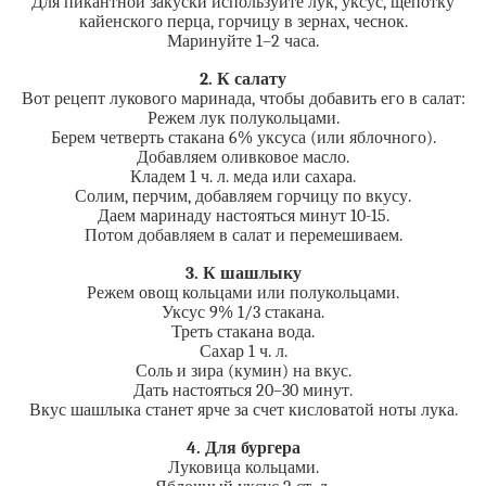
Для пикантной закуски используйте лук, уксус, щепотку
кайенского перца, горчицу в зернах, чеснок.
Маринуйте 1–2 часа.
2. К салату
Вот рецепт лукового маринада, чтобы добавить его в салат:
Режем лук полукольцами.
Берем четверть стакана 6% уксуса (или яблочного).
Добавляем оливковое масло.
Кладем 1 ч. л. меда или сахара.
Солим, перчим, добавляем горчицу по вкусу.
Даем маринаду настояться минут 10-15.
Потом добавляем в салат и перемешиваем.
3. К шашлыку
Режем овощ кольцами или полукольцами.
Уксус 9% 1/3 стакана.
Треть стакана вода.
Сахар 1 ч. л.
Соль и зира (кумин) на вкус.
Дать настояться 20–30 минут.
Вкус шашлыка станет ярче за счет кисловатой ноты лука.
4. Для бургера
Луковица кольцами.