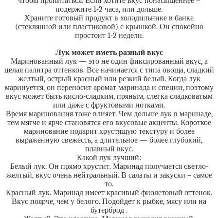
чтобы пропитаться. Если хотите вкус понасыщеннее –
подержите 1-2 часа, или дольше.
Храните готовый продукт в холодильнике в банке
(стеклянной или пластиковой) с крышкой. Он спокойно
простоит 1-2 недели.
Лук может иметь разный вкус
Маринованный лук — это не один фиксированный вкус, а
целая палитра оттенков. Все начинается с типа овоща, сладкий
желтый, острый красный или резкий белый. Когда лук
маринуется, он переносит аромат маринада и специи, поэтому
вкус может быть кисло-сладким, пряным, слегка сладковатым
или даже с фруктовыми нотками.
Время маринования тоже влияет. Чем дольше лук в маринаде,
тем мягче и ярче становятся его вкусовые акценты. Короткое
маринование подарит хрустящую текстуру и более
выраженную свежесть, а длительное — более глубокий,
плавный вкус.
Какой лук лучший:
Белый лук. Он прямо хрустит. Маринад получается светло-
желтый, вкус очень нейтральный. В салаты и закуски – самое
то.
Красный лук. Маринад имеет красивый фиолетовый оттенок.
Вкус поярче, чем у белого. Подойдет к рыбке, мясу или на
бутерброд .