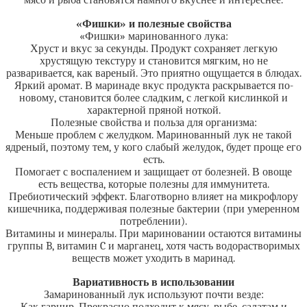
мясо и рыба становятся намного вкуснее и интереснее.
«Фишки» и полезные свойства
«Фишки» маринованного лука:
Хруст и вкус за секунды. Продукт сохраняет легкую
хрустящую текстуру и становится мягким, но не
разваривается, как вареный. Это приятно ощущается в блюдах.
Яркий аромат. В маринаде вкус продукта раскрывается по-
новому, становится более сладким, с легкой кислинкой и
характерной пряной ноткой.
Полезные свойства и польза для организма:
Меньше проблем с желудком. Маринованный лук не такой
ядреный, поэтому тем, у кого слабый желудок, будет проще его
есть.
Помогает с воспалением и защищает от болезней. В овоще
есть вещества, которые полезны для иммунитета.
Пребиотический эффект. Благотворно влияет на микрофлору
кишечника, поддерживая полезные бактерии (при умеренном
потреблении).
Витамины и минералы. При мариновании остаются витамины
группы B, витамин C и марганец, хотя часть водорастворимых
веществ может уходить в маринад.
Вариативность в использовании
Замаринованный лук используют почти везде: