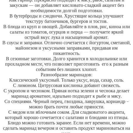
Как гарнир. Прекрасно подходит к мясу, рыбе, салатам и
закускам — он добавляет кисловато-сладкий акцент без
необходимости долгой подготовки.
В бутерброды и сэндвичи. Хрустящие кольца улучшают
текстуру батончиков, бургеров и тостов.
В блюда из круп и овощей. Добавляйте в плов, рис, киноа или
салаты из томатов, огурцов и перца — получаете яркий
острый вкус лука и насыщенный аромат.
В соусы и заправки. Отлично сочетается с йогуртом, сметаной,
майонезом и уксусными заправками, придавая им
пикантность.
В сезонные заготовки. Долго хранится в холодильнике или
прохладном месте, что позволяет приготовить его к разным
событиям без лишних хлопот.
Разнообразие маринадов:
Классический уксусный. Только уксус, вода, сахар, соль.
С лимоном. Цитрусовая кислинка добавит свежесть.
С укропом и чесноком. Пряная нотка зелени и чеснока делает
маринад ароматнее, идеально подходит к рыбе и мясу.
Со специями. Черный перец, гвоздика, лаврушка, кориандр –
можно брать почти любые пряности.
С медом или яблочным соком. Для сладковатого акцента,
который хорошо сочетается с салатами и блюдами из птицы.
Блюдо можно готовить заранее. Если нет времени, можно
сделать маринад вечером и оставить продукт мариноваться на