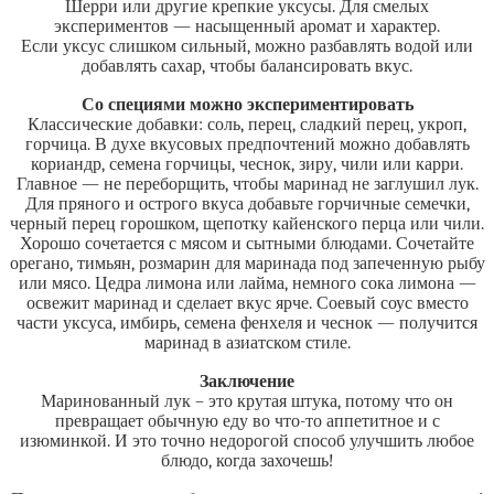
Шерри или другие крепкие уксусы. Для смелых
экспериментов — насыщенный аромат и характер.
Если уксус слишком сильный, можно разбавлять водой или
добавлять сахар, чтобы балансировать вкус.
Со специями можно экспериментировать
Классические добавки: соль, перец, сладкий перец, укроп,
горчица. В духе вкусовых предпочтений можно добавлять
кориандр, семена горчицы, чеснок, зиру, чили или карри.
Главное — не переборщить, чтобы маринад не заглушил лук.
Для пряного и острого вкуса добавьте горчичные семечки,
черный перец горошком, щепотку кайенского перца или чили.
Хорошо сочетается с мясом и сытными блюдами. Сочетайте
орегано, тимьян, розмарин для маринада под запеченную рыбу
или мясо. Цедра лимона или лайма, немного сока лимона —
освежит маринад и сделает вкус ярче. Соевый соус вместо
части уксуса, имбирь, семена фенхеля и чеснок — получится
маринад в азиатском стиле.
Заключение
Маринованный лук – это крутая штука, потому что он
превращает обычную еду во что-то аппетитное и с
изюминкой. И это точно недорогой способ улучшить любое
блюдо, когда захочешь!