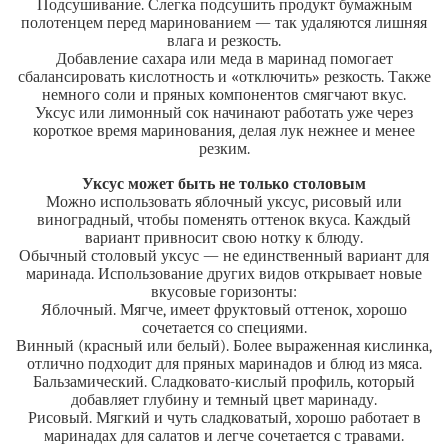
Подсушивание. Слегка подсушить продукт бумажным
полотенцем перед маринованием — так удаляются лишняя
влага и резкость.
Добавление сахара или меда в маринад помогает
сбалансировать кислотность и «отключить» резкость. Также
немного соли и пряных компонентов смягчают вкус.
Уксус или лимонный сок начинают работать уже через
короткое время маринования, делая лук нежнее и менее
резким.
Уксус может быть не только столовым
Можно использовать яблочный уксус, рисовый или
виноградный, чтобы поменять оттенок вкуса. Каждый
вариант привносит свою нотку к блюду.
Обычный столовый уксус — не единственный вариант для
маринада. Использование других видов открывает новые
вкусовые горизонты:
Яблочный. Мягче, имеет фруктовый оттенок, хорошо
сочетается со специями.
Винный (красный или белый). Более выраженная кислинка,
отлично подходит для пряных маринадов и блюд из мяса.
Бальзамический. Сладковато-кислый профиль, который
добавляет глубину и темный цвет маринаду.
Рисовый. Мягкий и чуть сладковатый, хорошо работает в
маринадах для салатов и легче сочетается с травами.