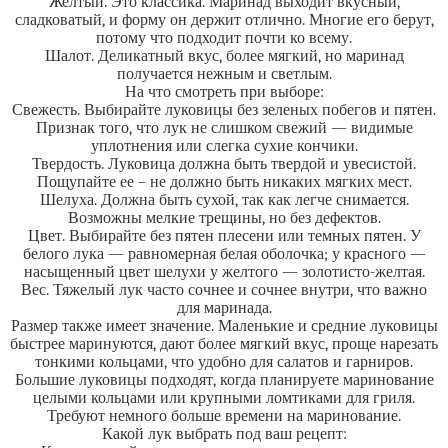
Желтый. Это классика. Маринад выходит вкусный,
сладковатый, и форму он держит отлично. Многие его берут,
потому что подходит почти ко всему.
Шалот. Деликатный вкус, более мягкий, но маринад
получается нежным и светлым.
На что смотреть при выборе:
Свежесть. Выбирайте луковицы без зеленых побегов и пятен.
Признак того, что лук не слишком свежий — видимые
уплотнения или слегка сухие кончики.
Твердость. Луковица должна быть твердой и увесистой.
Пощупайте ее – не должно быть никаких мягких мест.
Шелуха. Должна быть сухой, так как легче снимается.
Возможны мелкие трещины, но без дефектов.
Цвет. Выбирайте без пятен плесени или темных пятен. У
белого лука — равномерная белая оболочка; у красного —
насыщенный цвет шелухи у желтого — золотисто-желтая.
Вес. Тяжелый лук часто сочнее и сочнее внутри, что важно
для маринада.
Размер также имеет значение. Маленькие и средние луковицы
быстрее маринуются, дают более мягкий вкус, проще нарезать
тонкими кольцами, что удобно для салатов и гарниров.
Большие луковицы подходят, когда планируете маринование
целыми кольцами или крупными ломтиками для гриля.
Требуют немного больше времени на маринование.
Какой лук выбрать под ваш рецепт: