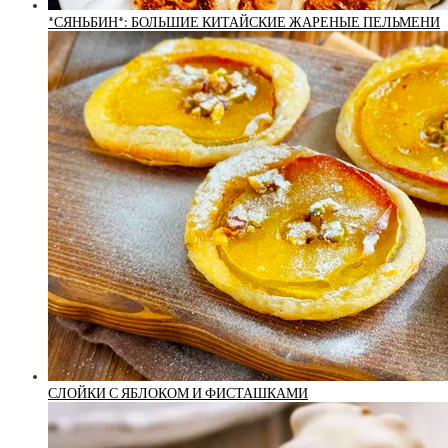
*СЯНЬБИН*: БОЛЬШИЕ КИТАЙСКИЕ ЖАРЕНЫЕ ПЕЛЬМЕНИ
СЛОЙКИ С ЯБЛОКОМ И ФИСТАШКАМИ