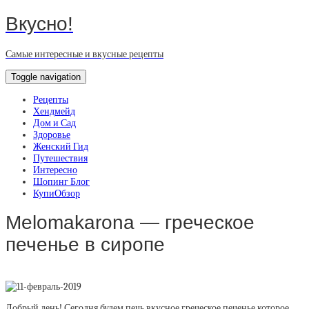
Вкусно!
Самые интересные и вкусные рецепты
Toggle navigation
Рецепты
Хендмейд
Дом и Сад
Здоровье
Женский Гид
Путешествия
Интересно
Шопинг Блог
КупиОбзор
Melomakarona — греческое
печенье в сиропе
Добрый день! Сегодня будем печь вкусное греческое печенье которое