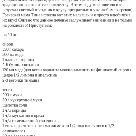
традиционно готовится к рождеству. В этом году мне повезло и я
встречал светлый праздник в кругу прекрасных и уже любимых греков)
Греческая мама Тина испекла вот этих малышек и я просто влюбился в
их вкус! Считаю что данное печенье заслуживает внимания и не только
на рождество! Приступаем:
на 40 шт
сироп
350 г сахара
300 мл воды
1 палочка корицы
4-5 бутона гвоздики
120 мл меда(для веган варианта можно заменить на финиковый сироп)
цедра 1/2 лимона и апельсина
2-3 веточки тимьяна
тесто
400 г муки
50 г кукурузной муки
щепотка соли
1 ч/л корицы
1 ч/л мускатного ореха
1 ч/л измельченной гвоздики
1 стакан растительного масла(можно 1/2 подсолнечного и 1/2
оливкового)