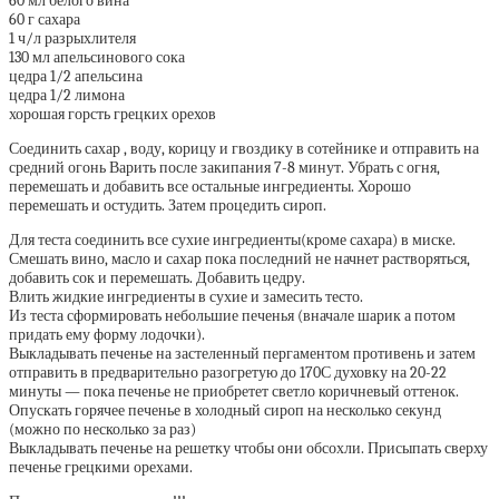
60 мл белого вина
60 г сахара
1 ч/л разрыхлителя
130 мл апельсинового сока
цедра 1/2 апельсина
цедра 1/2 лимона
хорошая горсть грецких орехов
Соединить сахар , воду, корицу и гвоздику в сотейнике и отправить на
средний огонь Варить после закипания 7-8 минут. Убрать с огня,
перемешать и добавить все остальные ингредиенты. Хорошо
перемешать и остудить. Затем процедить сироп.
Для теста соединить все сухие ингредиенты(кроме сахара) в миске.
Смешать вино, масло и сахар пока последний не начнет растворяться,
добавить сок и перемешать. Добавить цедру.
Влить жидкие ингредиенты в сухие и замесить тесто.
Из теста сформировать небольшие печенья (вначале шарик а потом
придать ему форму лодочки).
Выкладывать печенье на застеленный пергаментом противень и затем
отправить в предварительно разогретую до 170С духовку на 20-22
минуты — пока печенье не приобретет светло коричневый оттенок.
Опускать горячее печенье в холодный сироп на несколько секунд
(можно по несколько за раз)
Выкладывать печенье на решетку чтобы они обсохли. Присыпать сверху
печенье грецкими орехами.