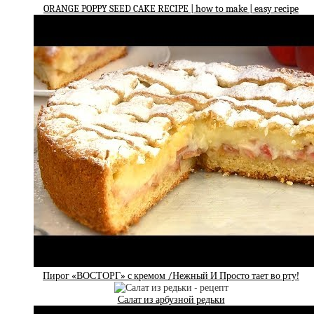
ORANGE POPPY SEED CAKE RECIPE | how to make | easy recipe
Пирог «ВОСТОРГ» с кремом /Нежный И Просто тает во рту!
Салат из арбузной редьки