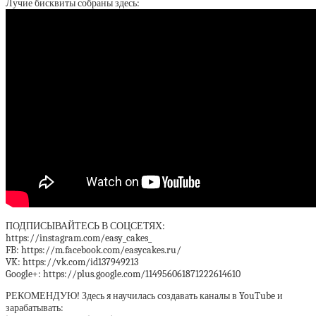
Лучие бисквиты собраны здесь:
ПОДПИСЫВАЙТЕСЬ В СОЦСЕТЯХ:
https://instagram.com/easy_cakes_
FB: https://m.facebook.com/easycakes.ru/
VK: https://vk.com/id137949213
Google+: https://plus.google.com/114956061871222614610
РЕКОМЕНДУЮ! Здесь я научилась создавать каналы в YouTube и
зарабатывать: