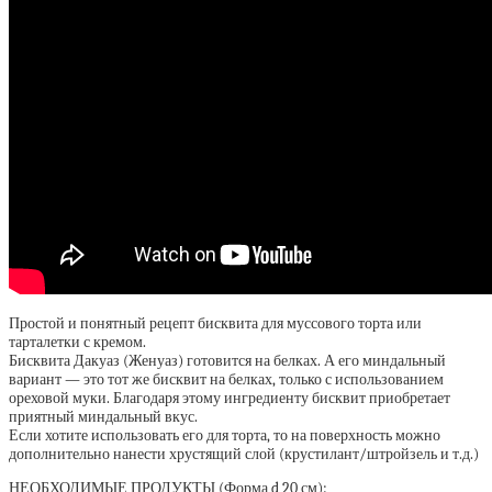
Простой и понятный рецепт бисквита для муссового торта или
тарталетки с кремом.
Бисквита Дакуаз (Женуаз) готовится на белках. А его миндальный
вариант — это тот же бисквит на белках, только с использованием
ореховой муки. Благодаря этому ингредиенту бисквит приобретает
приятный миндальный вкус.
Если хотите использовать его для торта, то на поверхность можно
дополнительно нанести хрустящий слой (крустилант/штройзель и т.д.)
НЕОБХОДИМЫЕ ПРОДУКТЫ (Форма d 20 см):