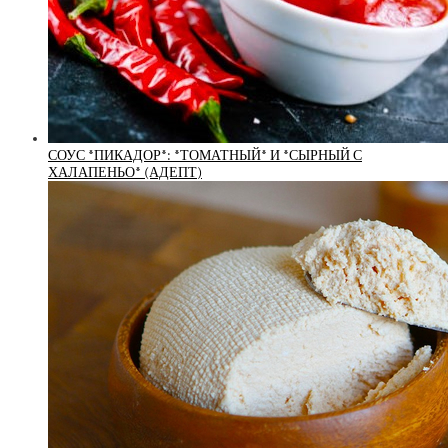
СОУС *ПИКАДОР*: *ТОМАТНЫЙ* И *СЫРНЫЙ С
ХАЛАПЕНЬО* (АДЕПТ)