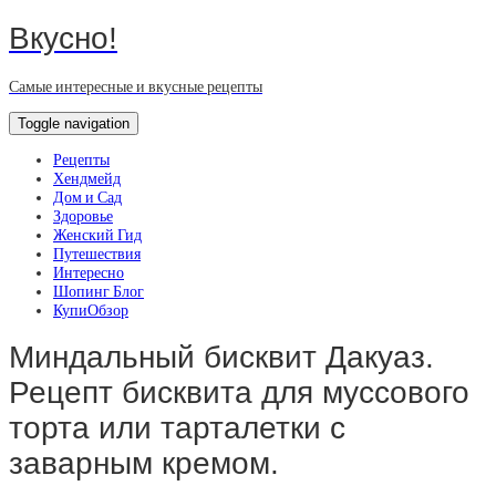
Вкусно!
Самые интересные и вкусные рецепты
Toggle navigation
Рецепты
Хендмейд
Дом и Сад
Здоровье
Женский Гид
Путешествия
Интересно
Шопинг Блог
КупиОбзор
Миндальный бисквит Дакуаз.
Рецепт бисквита для муссового
торта или тарталетки с
заварным кремом.