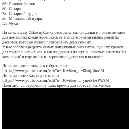
65г Яичных белков
50г Сахара
25г Сахарной пудры
50г Миндальной пудры
12г Муки
На канале Easy Cakes публикуются рецепты, лайфхаки и полезные идеи
для домашних кондитеров.Здесь вы найдете оригинальные рецепты
десертов, которые можно приготовить дома самому.
У нас собраны рецепты самых популярных бисквитов, лучших кремов
для тортов и капкейков, а так же десерты из серии ‘ простые рецепты без
заморочек’ и еще много интересного о десертах и выпечке.
Линк на видео о том, как собрать торт:
https://www.youtube.com/edit?o=U&video_id=i35uJp3oxIM
Линк на видео Как украсить торт:
https://www.youtube.com/edit?o=U&video_id=ym4RJe9WE2M
Плей лист с подборкой лучших кремов для тортов и капкейков: