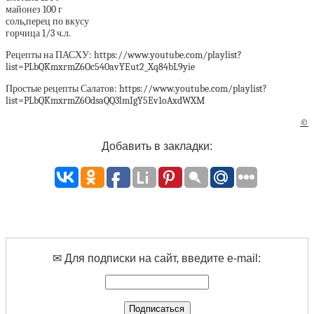
майонез 100 г
соль,перец по вкусу
горчица 1/3 ч.л.
Рецепты на ПАСХУ: https://www.youtube.com/playlist?
list=PLbQKmxrmZ6Oc540avYEut2_Xq84bL9yie
Простые рецепты Салатов: https://www.youtube.com/playlist?
list=PLbQKmxrmZ6OdsaQQ3lmIgY5Ev1oAxdWXM
©
Добавить в закладки:
✉ Для подписки на сайт, введите e-mail: