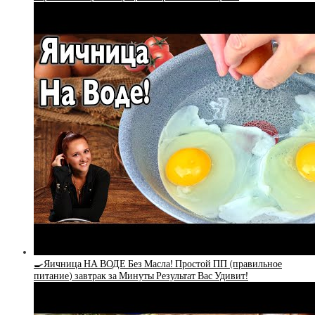
🍳Яичница НА ВОДЕ Без Масла! Простой ПП (правильное
питание) завтрак за Минуты Результат Вас Удивит!