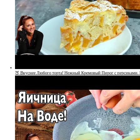
🍑 Вкуснее Любого торта! Нежный Кремовый Пирог с персиками. 