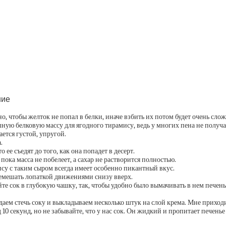
ние
но, чтобы желток не попал в белки, иначе взбить их потом будет очень слож
шную белковую массу для ягодного тирамису, ведь у многих пена не получ
ется густой, упругой.
.
 ее съедят до того, как она попадет в десерт.
пока масса не побелеет, а сахар не растворится полностью.
у с таким сыром всегда имеет особенно пикантный вкус.
емешать лопаткой движениями снизу вверх.
те сок в глубокую чашку, так, чтобы удобно было вымачивать в нем печень
м даем стечь соку и выкладываем несколько штук на слой крема. Мне приход
0 секунд, но не забывайте, что у нас сок. Он жидкий и пропитает печенье