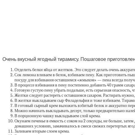
Очень вкусный ягодный тирамису. Пошаговое приготовле
Отделить белки яйца от желтков. Это следует делать очень аккурат
Сок лимона вливаем в белок, взбиваем пену. Как приготовить пы
посуду для взбивания оставшимся «жмыхом» — пена всегда получа
В процессе взбивания в пену постепенно добавить 40 грамм сахара
Готовую густую пену убрать подальше, есть серьезная опасность, что
Желтки следует растереть с оставшимся сахаром. Растирать нужно, 
В желтки выкладываем сыр Филадельфия и тоже взбиваем. Тирамис
В готовый сырный крем выложить взбитый белок и аккуратно пер
Можно начинать выкладывать десерт, только предварительно налей
В порционную чашку выкладываем слой крема.
Окунаем печенье в емкость с соком на 2 секунды, не больше, зате
домашних условиях, замачивалось в смеси свежих перетертых ягод 1
Заливаем вторым слоем крема.