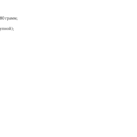
80 грамм;
упной);