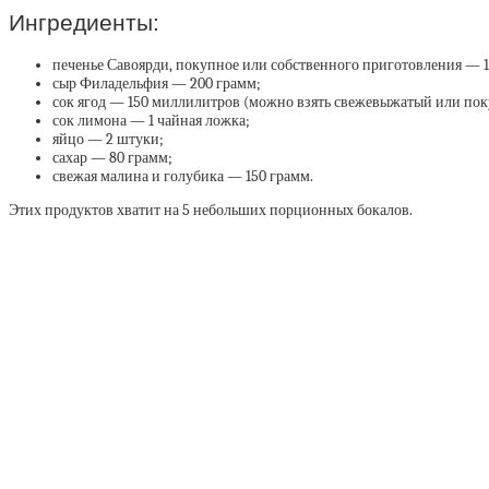
Ингредиенты:
печенье Савоярди, покупное или собственного приготовления — 1
сыр Филадельфия — 200 грамм;
сок ягод — 150 миллилитров (можно взять свежевыжатый или пок
сок лимона — 1 чайная ложка;
яйцо — 2 штуки;
сахар — 80 грамм;
свежая малина и голубика — 150 грамм.
Этих продуктов хватит на 5 небольших порционных бокалов.