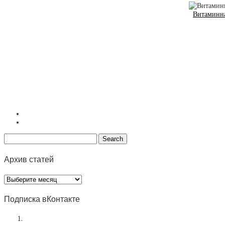
Витаминна
Архив статей
Архив
статей
Подписка вКонтакте