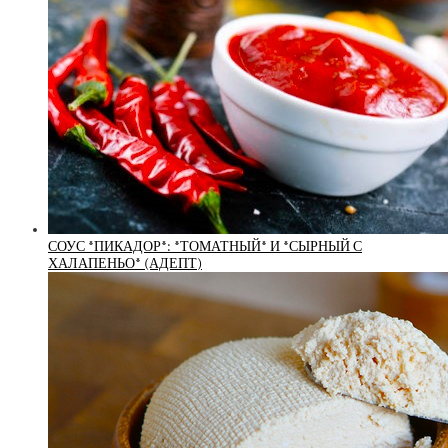
СОУС *ПИКАДОР*: *ТОМАТНЫЙ* И *СЫРНЫЙ С
ХАЛАПЕНЬО* (АДЕПТ)