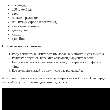
2 л. воды;
200 г. колбасы;
специи;
полкило редиски;
по 1 пучку укропа и петрушки;
три картофелинки;
два огурца;
лимон;
три яйца.
Приготовление по шагам:
Воду вскипятите, дайте остыть, добавьте майонез и сок лимона.
Редиску с огурцом нарежьте соломкой, нарубите зелень.
На маленькие куски нарежьте колбасу, отварной картофель и
яйца.
Все смешайте, влейте воду и еще раз размешайте.
Для приготовления окрошки на воде потребуется 40 минут. Суп перед
подачей подержите в холодильнике два часа.