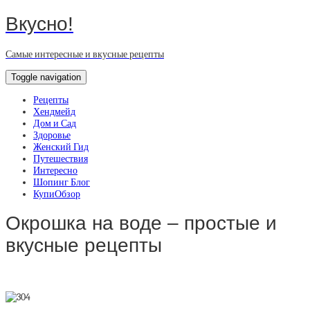
Вкусно!
Самые интересные и вкусные рецепты
Toggle navigation
Рецепты
Хендмейд
Дом и Сад
Здоровье
Женский Гид
Путешествия
Интересно
Шопинг Блог
КупиОбзор
Окрошка на воде – простые и
вкусные рецепты