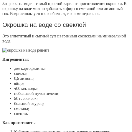
Заправка на воде – самый простой вариант приготовления окрошки. В
окрошку на воде можно добавить кефир со сметаной или лимонный
сок. Вода используется как обычная, так и минеральная.
Окрошка на воде со свеклой
Это аппетитный и сытный суп с вареными сосисками на минеральной
воде.
Ингредиенты:
две картофелины;
свекла;
0,5 лимона;
яйцо;
400 мл. воды;
небольшой пучок зелени;
50 г. сосисок;
большой огурец;
сметана;
специи.
Как приготовить:
Кубиком порежьте сосиски, огурец, вареную картошку.