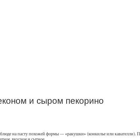
беконом и сыром пекорино
блюде на пасту похожей формы — «ракушки» (конкилье или кавателли). По
атное, вкусное и сытное.