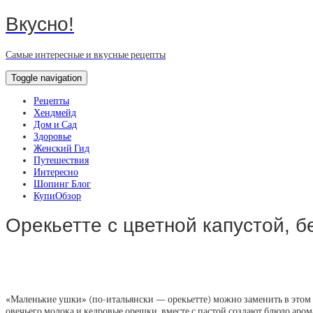
Вкусно!
Самые интересные и вкусные рецепты
Toggle navigation
Рецепты
Хендмейд
Дом и Сад
Здоровье
Женский Гид
Путешествия
Интересно
Шопинг Блог
КупиОбзор
Орекьетте с цветной капустой, 
«Маленькие ушки» (по-итальянски — орекьетте) можно заменить в этом 
овечьего молока и кедровые орешки, вместе с пастой создают блюдо аром