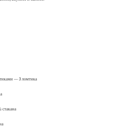
тиками — 3 ломтика
а
 стакана
на