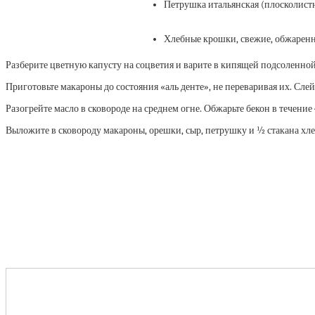
Петрушка итальянская (плосколистн
Хлебные крошки, свежие, обжарен
Разберите цветную капусту на соцветия и варите в кипящей подсоленной
Приготовьте макароны до состояния «аль денте», не переваривая их. Сле
Разогрейте масло в сковороде на среднем огне. Обжарьте бекон в течение
Выложите в сковороду макароны, орешки, сыр, петрушку и ½ стакана хл