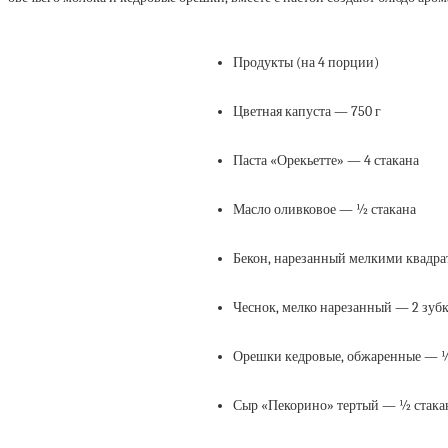
Продукты
(на 4 порции)
Цветная капуста — 750 г
Паста «Орекьетте» — 4 стакана
Масло оливковое — ½ стакана
Бекон, нарезанный мелкими квадра
Чеснок, мелко нарезанный — 2 зубк
Орешки кедровые, обжаренные — ½
Сыр «Пекорино» тертый — ½ стака