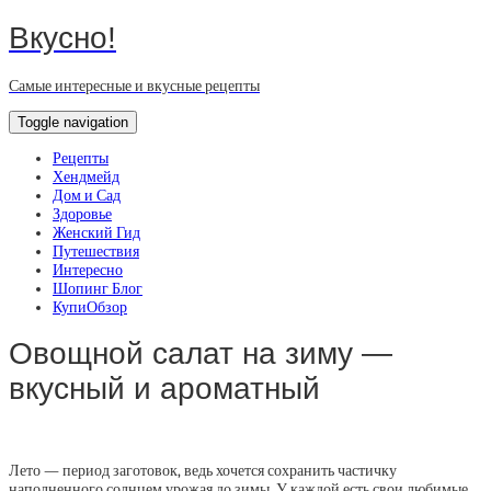
Вкусно!
Самые интересные и вкусные рецепты
Toggle navigation
Рецепты
Хендмейд
Дом и Сад
Здоровье
Женский Гид
Путешествия
Интересно
Шопинг Блог
КупиОбзор
Овощной салат на зиму —
вкусный и ароматный
Лето — период заготовок, ведь хочется сохранить частичку
наполненного солнцем урожая до зимы. У каждой есть свои любимые