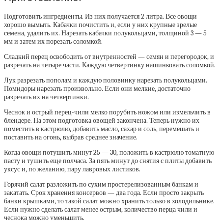
Подготовить ингредиенты. Из них получается 2 литра. Все овощи
хорошо вымыть. Кабачки почистить и, если у них крупные зрелые
семена, удалить их. Нарезать кабачки полукольцами, толщиной 3 — 5
мм и затем их порезать соломкой.
Сладкий перец освободить от внутренностей — семян и перегородок, и
разрезать на четыре части. Каждую четвертинку нашинковать соломкой.
Лук разрезать пополам и каждую половинку нарезать полукольцами.
Помидоры нарезать произвольно. Если они мелкие, достаточно
разрезать их на четвертинки.
Чеснок и острый перец-чили мелко порубить ножом или измельчить в
блендере. На этом подготовка овощей закончена. Теперь нужно их
поместить в кастрюлю, добавить масло, сахар и соль, перемешать и
поставить на огонь, выбрав среднее значение.
Когда овощи потушить минут 25 — 30, положить в кастрюлю томатную
пасту и тушить еще полчаса. За пять минут до снятия с плиты добавить
уксус и, по желанию, пару лавровых листиков.
Горячий салат разложить по сухим простерелизованным банкам и
закатать. Срок хранения консервов — два года. Если просто закрыть
банки крышками, то такой салат можно хранить только в холодильнике.
Если нужно сделать салат менее острым, количество перца чили и
чеснока можно уменьшить.