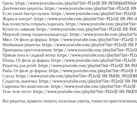
Гриль: https://www.youtube.com/playlist?list=PLLvQI-H8-PkTdOjksHNfm
Диетические рецепты: https://www.youtube.com/playlist?list=PLLvQI-
Если ужин быстро нужен: https://www.youtube.com/playlist?list=PLLv
Жарка в натуре!: https://www.youtube.com/playlist?list=PLLvQI-H8-Pk
Как почистить/открыть/нарезать: https://www.youtube.com/playlist?lis
Кухня по заявкам: https://www.youtube.com/playlist?list=PLLvQI-H8-PkR
Мировой повар (национальная еда): https://www.youtube.com/playlist
Мясо. От филе до фарша: https://www.youtube.com/playlist?list=PLLv
Необычные рецепты: https://www.youtube.com/playlist?list=PLLvQI-H
Принципы приготовления: https://www.youtube.com/playlist?list=PLLvQ
Пряная луна и сладкий ветер: https://www.youtube.com/playlist?list=
Птица. От филе до фарша: https://www.youtube.com/playlist?list=PLLv
Рецепты для детей: https://www.youtube.com/playlist?list=PLLvQI-H8-P
Рыба. От филе до фарша: https://www.youtube.com/playlist?list=PLLvQI
Соусы: https://www.youtube.com/playlist?list=PLLvQI-H8-PkRBr_WGiZO8
Сладости, выпечка: https://www.youtube.com/playlist?list=PLLvQI-H8-
Сырники без комплексов: https://www.youtube.com/playlist?list=PLLv
Теле-теле-тесто: https://www.youtube.com/playlist?list=PLLvQI-H8-Pk
Все рецепты, правила этикета, полезные советы, тонкости приготовлени