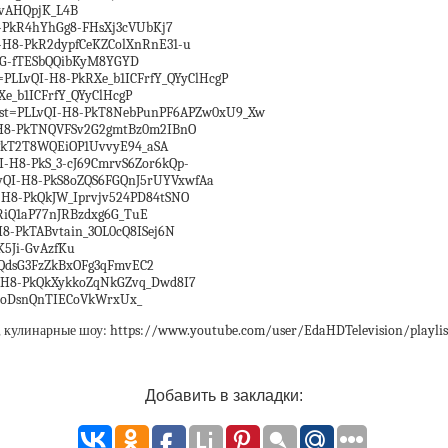
tvAHQpjK_L4B
H8-PkR4hYhGg8-FHsXj3cVUbKj7
QI-H8-PkR2dypfCeKZColXnRnE31-u
S-dG-fTESbQQibKyM8YGYD
t=PLLvQI-H8-PkRXe_b1ICFrfY_QYyClHcgP
Xe_b1ICFrfY_QYyClHcgP
?list=PLLvQI-H8-PkT8NebPunPF6APZw0xU9_Xw
QI-H8-PkTNQVFSv2G2gmtBz0m2IBnO
8-PkT2T8WQEiOP1UvvyE94_aSA
I-H8-PkS_3-cJ69CmrvS6Zor6kQp-
PLLvQI-H8-PkS8oZQS6FGQnJ5rUYVxwfAa
QI-H8-PkQkJW_Iprvjv524PD84tSNO
kRiQ1aP77nJRBzdxg6G_TuE
-H8-PkTABvtain_3OL0cQ8ISej6N
K5Ji-GvAzfKu
PkQdsG3FzZkBxOFg3qFmvEC2
QI-H8-PkQkXykkoZqNkGZvq_Dwd8I7
QC0oDsnQnTIECoVkWrxUx_
я, кулинарные шоу: https://www.youtube.com/user/EdaHDTelevision/playli
Добавить в закладки: