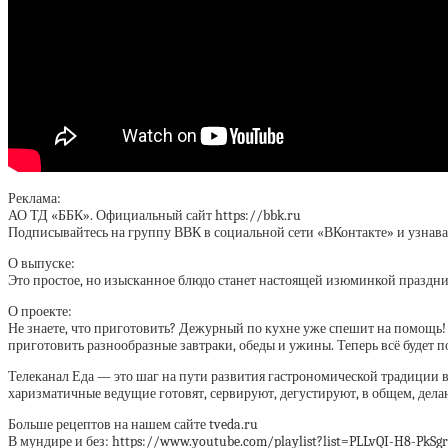
Реклама:
АО ТД «ББК». Официальный сайт https://bbk.ru
Подписывайтесь на группу ВВК в социальной сети «ВКонтакте» и узнавай
О выпуске:
Это простое, но изысканное блюдо станет настоящей изюминкой празднич
О проекте:
Не знаете, что приготовить? Дежурный по кухне уже спешит на помощь!
приготовить разнообразные завтраки, обеды и ужины. Теперь всё будет п
Телеканал Еда — это шаг на пути развития гастрономической традиции в 
харизматичные ведущие готовят, сервируют, дегустируют, в общем, дела
Больше рецептов на нашем сайте tveda.ru
В мундире и без: https://www.youtube.com/playlist?list=PLLvQI-H8-PkS