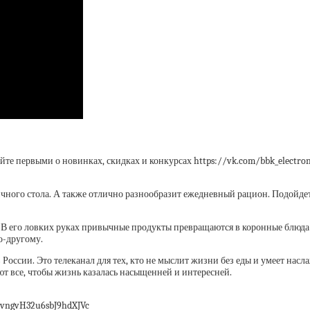
те первыми о новинках, скидках и конкурсах https://vk.com/bbk_electroni
ного стола. А также отлично разнообразит ежедневный рацион. Подойдет и
 В его ловких руках привычные продукты превращаются в коронные блюда
о-другому.
России. Это телеканал для тех, кто не мыслит жизни без еды и умеет насл
ют все, чтобы жизнь казалась насыщенней и интересней.
grvngvH32u6sbJ9hdXJVc