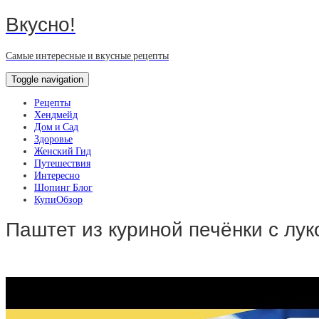
Вкусно!
Самые интересные и вкусные рецепты
Toggle navigation
Рецепты
Хендмейд
Дом и Сад
Здоровье
Женский Гид
Путешествия
Интересно
Шопинг Блог
КупиОбзор
Паштет из куриной печёнки с лу