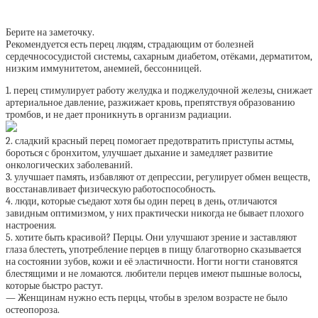
Берите на заметочку.
Рекомендуется есть перец людям, страдающим от болезней
сердечнососудистой системы, сахарным диабетом, отёками, дерматитом,
низким иммунитетом, анемией, бессонницей.
1. перец стимулирует работу желудка и поджелудочной железы, снижает
артериальное давление, разжижает кровь, препятствуя образованию
тромбов, и не дает проникнуть в организм радиации.
2. сладкий красный перец помогает предотвратить приступы астмы,
бороться с бронхитом, улучшает дыхание и замедляет развитие
онкологических заболеваний.
3. улучшает память, избавляют от депрессии, регулирует обмен веществ,
восстанавливает физическую работоспособность.
4. люди, которые съедают хотя бы один перец в день, отличаются
завидным оптимизмом, у них практически никогда не бывает плохого
настроения.
5. хотите быть красивой? Перцы. Они улучшают зрение и заставляют
глаза блестеть, употребление перцев в пищу благотворно сказывается
на состоянии зубов, кожи и её эластичности. Ногти ногти становятся
блестящими и не ломаются. любители перцев имеют пышные волосы,
которые быстро растут.
— Женщинам нужно есть перцы, чтобы в зрелом возрасте не было
остеопороза.