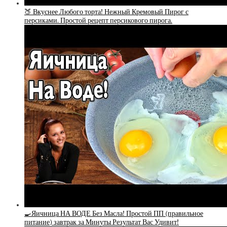
🍑 Вкуснее Любого торта! Нежный Кремовый Пирог с
персиками. Простой рецепт персикового пирога.
🍳Яичница НА ВОДЕ Без Масла! Простой ПП (правильное
питание) завтрак за Минуты Результат Вас Удивит!