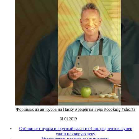
Форшмак из анчоусов на Пасху #рецепты #еда #cooking #shorts
31.01.2019
Отбивные с луком и вкусный салат из 4 ингредиентов: супер
ужин на скорую руку