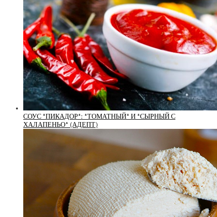
СОУС *ПИКАДОР*: *ТОМАТНЫЙ* И *СЫРНЫЙ С
ХАЛАПЕНЬО* (АДЕПТ)