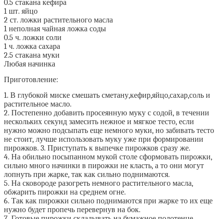
0.5 стакана кефира
1 шт. яйцо
2 ст. ложки растительного масла
1 неполная чайная ложка соды
0.5 ч. ложки соли
1 ч. ложка сахара
2.5 стакана муки
Любая начинка
Приготовление:
1. В глубокой миске смешать сметану,кефир,яйцо,сахар,соль и
растительное масло.
2. Постепенно добавить просеянную муку с содой, в течении
нескольких секунд замесить нежное и мягкое тесто, если
нужно можно подсыпать еще немного муки, но забивать тесто
не стоит, лучше использовать муку уже при формировании
пирожков. 3. Приступать к выпечке пирожков сразу же.
4. На обильно посыпанном мукой столе сформовать пирожки,
сильно много начинки в пирожки не класть, а то они могут
лопнуть при жарке, так как сильно поднимаются.
5. На сковороде разогреть немного растительного масла,
обжарить пирожки на среднем огне.
6. Так как пирожки сильно поднимаются при жарке то их еще
нужно будет пропечь перевернув на бок.
7. Готовые пирожки складывать на бумажное полотенце,