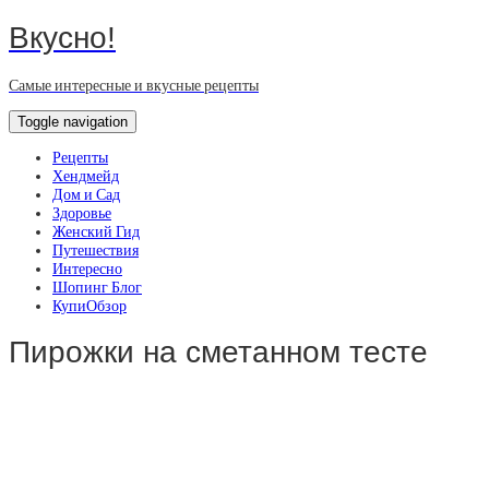
Вкусно!
Самые интересные и вкусные рецепты
Toggle navigation
Рецепты
Хендмейд
Дом и Сад
Здоровье
Женский Гид
Путешествия
Интересно
Шопинг Блог
КупиОбзор
Пирожки на сметанном тесте