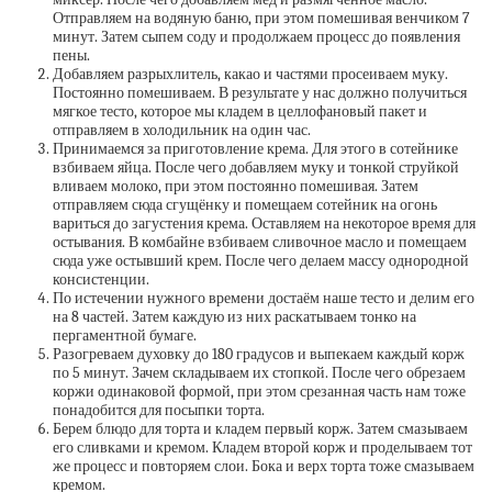
Отправляем на водяную баню, при этом помешивая венчиком 7
минут. Затем сыпем соду и продолжаем процесс до появления
пены.
Добавляем разрыхлитель, какао и частями просеиваем муку.
Постоянно помешиваем. В результате у нас должно получиться
мягкое тесто, которое мы кладем в целлофановый пакет и
отправляем в холодильник на один час.
Принимаемся за приготовление крема. Для этого в сотейнике
взбиваем яйца. После чего добавляем муку и тонкой струйкой
вливаем молоко, при этом постоянно помешивая. Затем
отправляем сюда сгущёнку и помещаем сотейник на огонь
вариться до загустения крема. Оставляем на некоторое время для
остывания. В комбайне взбиваем сливочное масло и помещаем
сюда уже остывший крем. После чего делаем массу однородной
консистенции.
По истечении нужного времени достаём наше тесто и делим его
на 8 частей. Затем каждую из них раскатываем тонко на
пергаментной бумаге.
Разогреваем духовку до 180 градусов и выпекаем каждый корж
по 5 минут. Зачем складываем их стопкой. После чего обрезаем
коржи одинаковой формой, при этом срезанная часть нам тоже
понадобится для посыпки торта.
Берем блюдо для торта и кладем первый корж. Затем смазываем
его сливками и кремом. Кладем второй корж и проделываем тот
же процесс и повторяем слои. Бока и верх торта тоже смазываем
кремом.