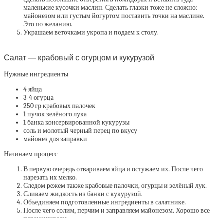
маленькие кусочки маслин. Сделать глазки тоже не сложно:
майонезом или густым йогуртом поставить точки на маслине.
Это по желанию.
Украшаем веточками укропа и подаем к столу.
Салат — крабовый с огурцом и кукурузой
Нужные ингредиенты
4 яйца
3-4 огурца
250 гр крабовых палочек
1 пучок зелёного лука
1 банка консервированной кукурузы
соль и молотый черный перец по вкусу
майонез для заправки
Начинаем процесс
В первую очередь отвариваем яйца и остужаем их. После чего
нарезать их мелко.
Следом режем также крабовые палочки, огурцы и зелёный лук.
Сливаем жидкость из банки с кукурузой.
Объединяем подготовленные ингредиенты в салатнике.
После чего солим, перчим и заправляем майонезом. Хорошо все