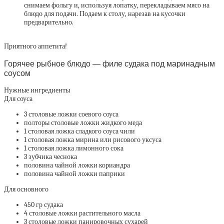
снимаем фольгу и, используя лопатку, перекладываем мясо на
блюдо для подачи. Подаем к столу, нарезав на кусочки
предварительно.
Приятного аппетита!
Горячее рыбное блюдо — филе судака под маринадным
соусом
Нужные ингредиенты
Для соуса
3 столовые ложки соевого соуса
полторы столовые ложки жидкого меда
1 столовая ложка сладкого соуса чили
1 столовая ложка мирина или рисового уксуса
1 столовая ложка лимонного сока
3 зубчика чеснока
половина чайной ложки кориандра
половина чайной ложки паприки
Для основного
450 гр судака
4 столовые ложки растительного масла
3 столовые ложки панировочных сухарей