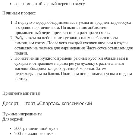
соль и молотый черный перец по вкусу
Начинаем процесс
В первую очередь объединяем все нужны ингредиенты для соуса
и хорошо перемешиваем. По окончанию добавляем
продавленный через пресс чеснок и растираем смесь.
Рыбу режем на небольшие кусочки, солим и сбрызгиваем
лимонным соком. После чего каждый кусочек окунаем в соус и
оставляем на полчаса для маринования. Часть соуса оставляем для
подачи.
По истечении нужного времени рыбные кусочки обваливаем в
сухарях и отправляем на разогретую духовку с растительным
маслом обжариваться до хрустящей корочки. Затем
перекладываем на блюдо. Поливаем оставшимся соусом и подаем
к столу.
Приятного аппетита!
Десерт — торт «Спартак» классический
Нужные ингредиенты
Для коржей
300 гр пшеничной муки
200 гр сахарного песка