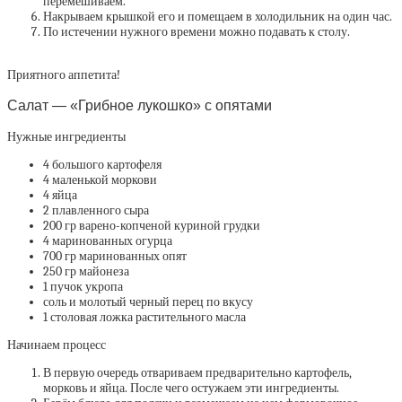
перемешиваем.
Накрываем крышкой его и помещаем в холодильник на один час.
По истечении нужного времени можно подавать к столу.
Приятного аппетита!
Салат — «Грибное лукошко» с опятами
Нужные ингредиенты
4 большого картофеля
4 маленькой моркови
4 яйца
2 плавленного сыра
200 гр варено-копченой куриной грудки
4 маринованных огурца
700 гр маринованных опят
250 гр майонеза
1 пучок укропа
соль и молотый черный перец по вкусу
1 столовая ложка растительного масла
Начинаем процесс
В первую очередь отвариваем предварительно картофель,
морковь и яйца. После чего остужаем эти ингредиенты.