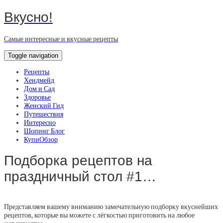
Вкусно!
Самые интересные и вкусные рецепты
Toggle navigation
Рецепты
Хендмейд
Дом и Сад
Здоровье
Женский Гид
Путешествия
Интересно
Шопинг Блог
КупиОбзор
Подборка рецептов на
праздничный стол #1…
Представляем вашему вниманию замечательную подборку вкуснейших
рецептов, которые вы можете с лёгкостью приготовить на любое