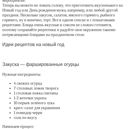
мероприятие.
Теперь вы можете не ломать голову, что приготовить вкусненького на
Новый год или День рождения мужа, например, или любой другой
праздник. Несколько закусок, салатов, мясного горячего, рыбного
горячего, ну и конечно, торт. Все в одном списке и с пошаговыми
рецептами. Блюда очень вкусные и совсем не сложно готовятся,
поэтому сохраняйте рецептики и радуйте свое окружение такими
потрясающими блюдами на праздничном столе.
Идеи рецептов на новый год
Закуска — фаршированные огурцы
Нужные ингредиенты
4 свежих огурца
7 столовых ложек творога
1 столовая ложка сметаны
1-2 веточки укропа
10 перьев зелёного лука
кресс-салат для украшения
1 помидор черри
соль по вкусу
Начинаем процесс