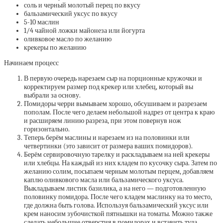
соль и черный молотый перец по вкусу
бальзамический уксус по вкусу
5-10 маслин
1/4 чайной ложки майонеза или йогурта
оливковое масло по желанию
крекеры по желанию
Начинаем процесс
В первую очередь нарезаем сыр на порционные кружочки и
корректируем размер под крекер или хлебец, который вы
выбрали за основу.
Помидоры черри вымываем хорошо, обсушиваем и разрезаем
пополам. После чего делаем небольшой надрез от центра к краю
и расширяем линию разреза, при этом повернув нож
горизонтально.
Теперь берём маслины и нарезаем из на половинки или
четвертинки (это зависит от размера ваших помидоров).
Берём сервировочную тарелку и раскладываем на ней крекеры
или хлебцы. На каждый из них кладем по кусочку сыра. Затем по
желанию солим, посыпаем черным молотым перцем, добавляем
каплю оливкового масла или бальзамического уксуса.
Выкладываем листик базилика, а на него — подготовленную
половинку помидора. После чего кладем маслинку на то место,
где должна быть голова. Используя бальзамический уксус или
крем наносим зубочисткой пятнышки на томаты. Можно также
сделать небольшие отверстия в помидорах и вставить туда