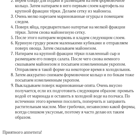
Берём блюдо для подачи и размещаем на нем формовочное
кольцо. Затем натираем в него первым слоем картофель на
крупной фракции тёрки. Делаем сетку из майонеза.
Очень мелко нарезаем маринованные огурцы и помещаем
следом.
Поверх яйца, предварительно натертые на мелкой фракции
тёрки. Затем снова майонезную сетку.
После этого натираем морковь и кладем следующим слоем.
Куриную грудку режем маленькими кубиками и отправляем
поверх овоща. Затем смазываем майонезом.
Натираем на крупной фракции тёрки плавленный сыр и
размещаем его поверх салата. После чего снова немного
смазываем майонезом и посыпаем измельченным укропом.
Отправляем в такой форме на некоторое время в холодильник.
Затем аккуратно снимаем формовочное кольцо и по бокам тоже
посыпаем измельченным укропом.
Выкладываем поверх маринованные опята. Очень вкусно
получается, если их подготовить следующим образом: промыть
водой от маринада и оставить в холодной воде на полчаса. По
истечении этого времени посолить, поперчить и заправить
растительным маслом. Мне грибочки, независимо какой фирмы,
всегда слишком уксусные, поэтому я часто делаю их таким
образом.
Приятного аппетита!