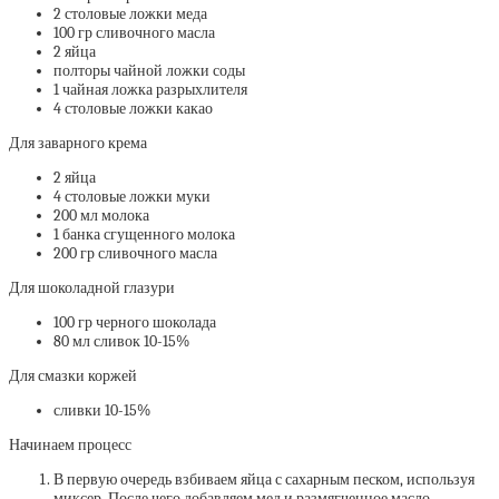
2 столовые ложки меда
100 гр сливочного масла
2 яйца
полторы чайной ложки соды
1 чайная ложка разрыхлителя
4 столовые ложки какао
Для заварного крема
2 яйца
4 столовые ложки муки
200 мл молока
1 банка сгущенного молока
200 гр сливочного масла
Для шоколадной глазури
100 гр черного шоколада
80 мл сливок 10-15%
Для смазки коржей
сливки 10-15%
Начинаем процесс
В первую очередь взбиваем яйца с сахарным песком, используя
миксер. После чего добавляем мед и размягченное масло.