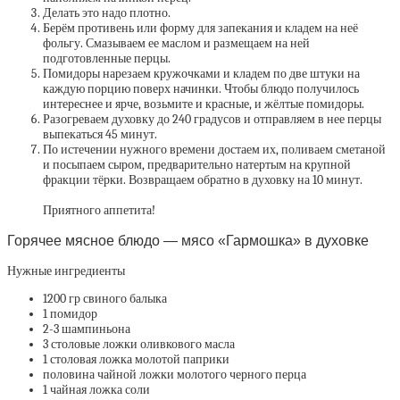
Делать это надо плотно.
Берём противень или форму для запекания и кладем на неё
фольгу. Смазываем ее маслом и размещаем на ней
подготовленные перцы.
Помидоры нарезаем кружочками и кладем по две штуки на
каждую порцию поверх начинки. Чтобы блюдо получилось
интереснее и ярче, возьмите и красные, и жёлтые помидоры.
Разогреваем духовку до 240 градусов и отправляем в нее перцы
выпекаться 45 минут.
По истечении нужного времени достаем их, поливаем сметаной
и посыпаем сыром, предварительно натертым на крупной
фракции тёрки. Возвращаем обратно в духовку на 10 минут.
Приятного аппетита!
Горячее мясное блюдо — мясо «Гармошка» в духовке
Нужные ингредиенты
1200 гр свиного балыка
1 помидор
2-3 шампиньона
3 столовые ложки оливкового масла
1 столовая ложка молотой паприки
половина чайной ложки молотого черного перца
1 чайная ложка соли