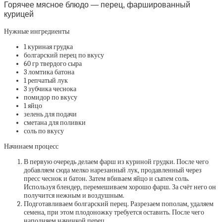
Горячее мясное блюдо — перец, фаршированный
курицей
Нужные ингредиенты
1 куриная грудка
болгарский перец по вкусу
60 гр твердого сыра
3 ломтика батона
1 репчатый лук
3 зубчика чеснока
помидор по вкусу
1 яйцо
зелень для подачи
сметана для поливки
соль по вкусу
Начинаем процесс
В первую очередь делаем фарш из куриной грудки. После чего
добавляем сюда мелко нарезанный лук, продавленный через
пресс чеснок и батон. Затем вбиваем яйцо и сыпем соль.
Используя блендер, перемешиваем хорошо фарш. За счёт него он
получится нежным и воздушным.
Подготавливаем болгарский перец. Разрезаем пополам, удаляем
семена, при этом плодоножку требуется оставить. После чего
наполняем начинкой перец.