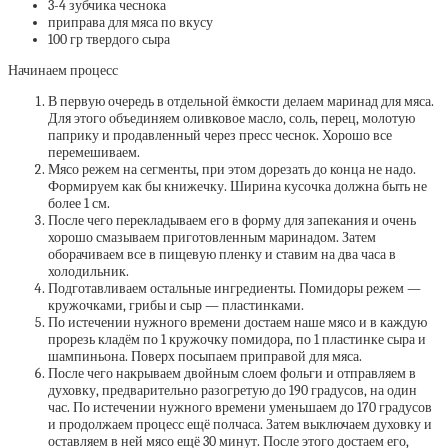
3-4 зубчика чеснока
приправа для мяса по вкусу
100 гр твердого сыра
Начинаем процесс
В первую очередь в отдельной ёмкости делаем маринад для мяса.
Для этого объединяем оливковое масло, соль, перец, молотую
паприку и продавленный через пресс чеснок. Хорошо все
перемешиваем.
Мясо режем на сегменты, при этом дорезать до конца не надо.
Формируем как бы книжечку. Ширина кусочка должна быть не
более 1 см.
После чего перекладываем его в форму для запекания и очень
хорошо смазываем приготовленным маринадом. Затем
оборачиваем все в пищевую пленку и ставим на два часа в
холодильник.
Подготавливаем остальные ингредиенты. Помидоры режем —
кружочками, грибы и сыр — пластинками.
По истечении нужного времени достаем наше мясо и в каждую
прорезь кладём по 1 кружочку помидора, по 1 пластинке сыра и
шампиньона. Поверх посыпаем приправой для мяса.
После чего накрываем двойным слоем фольги и отправляем в
духовку, предварительно разогретую до 190 градусов, на один
час. По истечении нужного времени уменьшаем до 170 градусов
и продолжаем процесс ещё полчаса. Затем выключаем духовку и
оставляем в ней мясо ещё 30 минут. После этого достаем его,