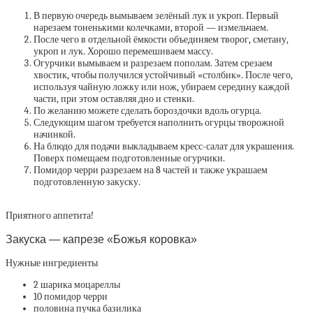
В первую очередь вымываем зелёный лук и укроп. Первый
нарезаем тоненькими колечками, второй — измельчаем.
После чего в отдельной ёмкости объединяем творог, сметану,
укроп и лук. Хорошо перемешиваем массу.
Огурчики вымываем и разрезаем пополам. Затем срезаем
хвостик, чтобы получился устойчивый «столбик». После чего,
используя чайную ложку или нож, убираем середину каждой
части, при этом оставляя дно и стенки.
По желанию можете сделать бороздочки вдоль огурца.
Следующим шагом требуется наполнить огурцы творожной
начинкой.
На блюдо для подачи выкладываем кресс-салат для украшения.
Поверх помещаем подготовленные огурчики.
Помидор черри разрезаем на 8 частей и также украшаем
подготовленную закуску.
Приятного аппетита!
Закуска — капрезе «Божья коровка»
Нужные ингредиенты
2 шарика моцареллы
10 помидор черри
половина пучка базилика