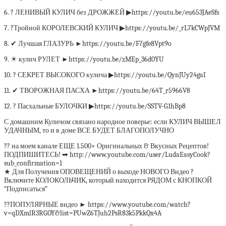
6. ? ЛЕНИВЫЙ КУЛИЧ без ДРОЖЖЕЙ ▶https://youtu.be/eu653JAeSfs
7. ?Тройной КОРОЛЕВСКИЙ КУЛИЧ ▶https://youtu.be/_rL7kCWpJVM
8. ✔ Лучшая ГЛАЗУРЬ ►https://youtu.be/F7gfe8Vpt9o
9. ☀ кулич РУЛЕТ ►https://youtu.be/zMEp_36d0YU
10. ? СЕКРЕТ ВЫСОКОГО кулича ▶https://youtu.be/QynJUy24gaI
11. ✔ ТВОРОЖНАЯ ПАСХА ►https://youtu.be/64T_r5966V8
12. ? Пасхальные БУЛОЧКИ ▶https://youtu.be/SSTV-G1hBp8
С домашним Куличом связано народное поверье: если КУЛИЧ ВЫШЕЛ
УДАЧНЫМ, то и в доме ВСЕ БУДЕТ БЛАГОПОЛУЧНО
?? на моем канале ЕЩЕ 1.500+ Оригинальных & Вкусных Рецептов!
ПОДПИШИТЕСЬ! ➡ http://www.youtube.com/user/LudaEasyCook?
sub_confirmation=1
★ Для Получения ОПОВЕЩЕНИЙ о выходе НОВОГО Видео ?
Включите КОЛОКОЛЬЧИК, который находится РЯДОМ с КНОПКОЙ
“Подписаться”
??ПОПУЛЯРНЫЕ видео ► https://www.youtube.com/watch?
v=qDXmlR3RGOY&list=PUwZ6TJuh2PsR83k5PkkQx4A