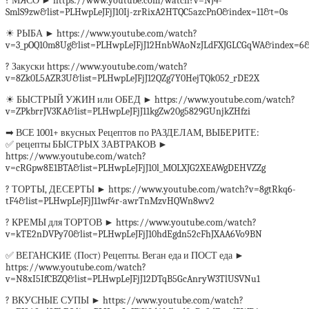
? МЯСО ► https://www.youtube.com/watch?v=NJ4-
SmlS9zw&list=PLHwpLeJFjJ10Ij-zrRixA2HTQC5azcPnO&index=11&t=0s
☀ РЫБА ► https://www.youtube.com/watch?
v=3_pOQ10m8Ug&list=PLHwpLeJFjJ12HnbWAoNzJLdFXJGLCGqWA&index=6&
? Закуски https://www.youtube.com/watch?
v=8Zk0L5AZR3U&list=PLHwpLeJFjJ12QZg7Y0HejTQk052_rDE2X
☀ БЫСТРЫЙ УЖИН или ОБЕД ► https://www.youtube.com/watch?
v=ZPkbrrJV3KA&list=PLHwpLeJFjJ11kgZw20g5829GUnjkZHfzi
➡ ВСЕ 1001+ вкусных Рецептов по РАЗДЕЛАМ, ВЫБЕРИТЕ:
✅ рецепты БЫСТРЫХ ЗАВТРАКОВ ►
https://www.youtube.com/watch?
v=cRGpw8E1BTA&list=PLHwpLeJFjJ10l_MOLXJG2XEAWgDEHVZZg
? ТОРТЫ, ДЕСЕРТЫ ► https://www.youtube.com/watch?v=8gtRkq6-
tF4&list=PLHwpLeJFjJ11wf4r-awrTnMzvHQWn8wv2
? КРЕМЫ для ТОРТОВ ► https://www.youtube.com/watch?
v=kTE2nDVPy70&list=PLHwpLeJFjJ10hdEgdn52cFhJXAA6Vo9BN
✅ ВЕГАНСКИЕ (Пост) Рецепты. Веган еда и ПОСТ еда ►
https://www.youtube.com/watch?
v=N8xI5IfCBZQ&list=PLHwpLeJFjJ12DTqB5GcAnryW3TlUSVNu1
? ВКУСНЫЕ СУПЫ ► https://www.youtube.com/watch?