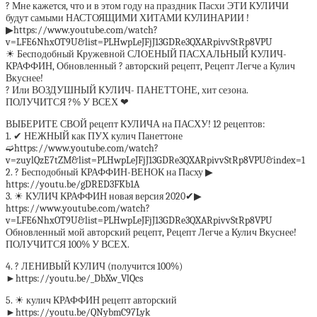
? Мне кажется, что и в этом году на праздник Пасхи ЭТИ КУЛИЧИ
будут самыми НАСТОЯЩИМИ ХИТАМИ КУЛИНАРИИ !
▶https://www.youtube.com/watch?
v=LFE6NhxOT9U&list=PLHwpLeJFjJ13GDRe3QXARpivvStRp8VPU
☀ Бесподобный Кружевной СЛОЕНЫЙ ПАСХАЛЬНЫЙ КУЛИЧ-
КРАФФИН, Обновленный ? авторский рецепт, Рецепт Легче а Кулич
Вкуснее!
? Или ВОЗДУШНЫЙ КУЛИЧ- ПАНЕТТОНЕ, хит сезона.
ПОЛУЧИТСЯ ?% У ВСЕХ ❤
ВЫБЕРИТЕ СВОЙ рецепт КУЛИЧА на ПАСХУ! 12 рецептов:
1. ✔ НЕЖНЫЙ как ПУХ кулич Панеттоне
➫https://www.youtube.com/watch?
v=zuylQzE7tZM&list=PLHwpLeJFjJ13GDRe3QXARpivvStRp8VPU&index=1
2. ? Бесподобный КРАФФИН-ВЕНОК на Пасху ▶
https://youtu.be/gDRED3FKb1A
3. ☀ КУЛИЧ КРАФФИН новая версия 2020✔▶
https://www.youtube.com/watch?
v=LFE6NhxOT9U&list=PLHwpLeJFjJ13GDRe3QXARpivvStRp8VPU
Обновленный мой авторский рецепт, Рецепт Легче а Кулич Вкуснее!
ПОЛУЧИТСЯ 100% У ВСЕХ.
4. ? ЛЕНИВЫЙ КУЛИЧ (получится 100%)
►https://youtu.be/_DbXw_VlQcs
5. ☀ кулич КРАФФИН рецепт авторский
►https://youtu.be/QNybmC97Lyk