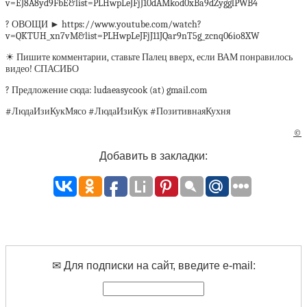
v=EJ8A8yd9FbE&list=PLHwpLeJFjJ10dAMkod0xBa9dZygglPWB4
? ОВОЩИ ► https://www.youtube.com/watch?
v=QKTUH_xn7vM&list=PLHwpLeJFjJ11JQar9nT5g_zcnq06io8XW
☀ Пишите комментарии, ставьте Палец вверх, если ВАМ понравилось
видео! СПАСИБО
? Предложение сюда: ludaeasycook (at) gmail.com
#ЛюдаИзиКукМясо #ЛюдаИзиКук #ПозитивнаяКухня
©
Добавить в закладки:
✉ Для подписки на сайт, введите e-mail: