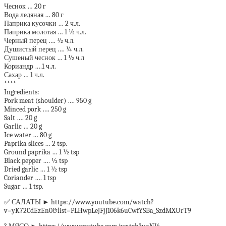
Чеснок … 20 г
Вода ледяная … 80 г
Паприка кусочки … 2 ч.л.
Паприка молотая … 1 ½ ч.л.
Черный перец …. ½ ч.л.
Душистый перец …. ¼ ч.л.
Сушеный чеснок … 1 ½ ч.л
Кориандр ….1 ч.л.
Сахар … 1 ч.л.
****
Ingredients:
Pork meat (shoulder) …. 950 g
Minced pork …. 250 g
Salt …. 20 g
Garlic … 20 g
Ice water … 80 g
Paprika slices … 2 tsp.
Ground paprika … 1 ½ tsp
Black pepper …. ½ tsp
Dried garlic … 1 ½ tsp
Coriander …. 1 tsp
Sugar … 1 tsp.
✅ САЛАТЫ ► https://www.youtube.com/watch?
v=yK72CdEzEn0&list=PLHwpLeJFjJ106k6uCwfYSBa_SzdMXUrT9