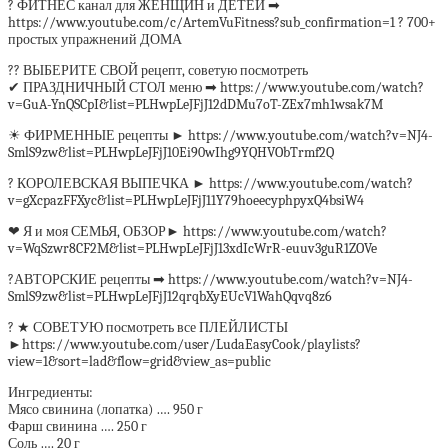
? ФИТНЕС канал для ЖЕНЩИН и ДЕТЕЙ ➡
https://www.youtube.com/c/ArtemVuFitness?sub_confirmation=1 ? 700+
простых упражнений ДОМА
?? ВЫБЕРИТЕ СВОЙ рецепт, советую посмотреть
✔ ПРАЗДНИЧНЫЙ СТОЛ меню ➡ https://www.youtube.com/watch?
v=GuA-YnQSCpI&list=PLHwpLeJFjJ12dDMu7oT-ZEx7mh1wsak7M
☀ ФИРМЕННЫЕ рецепты ► https://www.youtube.com/watch?v=NJ4-
SmlS9zw&list=PLHwpLeJFjJ10Ei90wIhg9YQHVObTrmf2Q
? КОРОЛЕВСКАЯ ВЫПЕЧКА ► https://www.youtube.com/watch?
v=gXcpazFFXyc&list=PLHwpLeJFjJ11Y79hoeecyphpyxQ4bsiW4
❤ Я и моя СЕМЬЯ, ОБЗОР► https://www.youtube.com/watch?
v=WqSzwr8CF2M&list=PLHwpLeJFjJ13xdIcWrR-euuv3guR1ZOVe
?АВТОРСКИЕ рецепты ➡ https://www.youtube.com/watch?v=NJ4-
SmlS9zw&list=PLHwpLeJFjJ12qrqbXyEUcV1WahQqvq8z6
? ★ СОВЕТУЮ посмотреть все ПЛЕЙЛИСТЫ
►https://www.youtube.com/user/LudaEasyCook/playlists?
view=1&sort=lad&flow=grid&view_as=public
Ингредиенты:
Мясо свинина (лопатка) …. 950 г
Фарш свинина …. 250 г
Соль …. 20 г