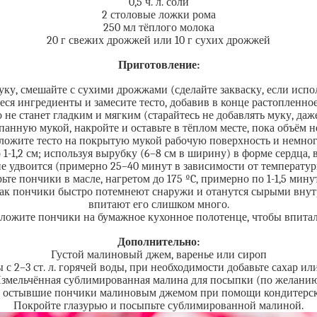
0,5 ч. л. соли
2 столовые ложки рома
250 мл тёплого молока
20 г свежих дрожжей или 10 г сухих дрожжей
Приготовление:
у, смешайте с сухими дрожжами (сделайте закваску, если испо
еся ингредиенты и замесите тесто, добавив в конце растопленное
 не станет гладким и мягким (старайтесь не добавлять муку, даж
анную мукой, накройте и оставьте в тёплом месте, пока объём не 
ложите тесто на покрытую мукой рабочую поверхность и немног
 1-1,2 см; используя вырубку (6–8 см в ширину) в форме сердца, 
м не удвоится (примерно 25–40 минут в зависимости от темпера
те пончики в масле, нагретом до 175 ºC, примерно по 1-1,5 мин
как пончики быстро потемнеют снаружи и отанутся сырыми внутр
впитают его слишком много.
ложите пончики на бумажное кухонное полотенце, чтобы впитал
Дополнительно:
Густой малиновый джем, варенье или сироп
 с 2–3 ст. л. горячей воды, при необходимости добавьте сахар 
змельчённая сублимированная малина для посыпки (по желани
 остывшие пончики малиновым джемом при помощи кондитерск
Покройте глазурью и посыпьте сублимированной малиной.