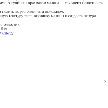
ами, загущённая крахмалом малина — сохраняет целостность
ли полить их растопленным шоколадом.
ую текстуру теста, кислинку малины и сладость глазури.
неточности).
 Лях
/3903672/
©