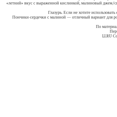
«летний» вкус с выраженной кислинкой, малиновый джем/си
Глазурь. Если не хотите использоват
Пончики-сердечки с малиной — отличный вариант для ром
По материал
Пер
LI.RU С