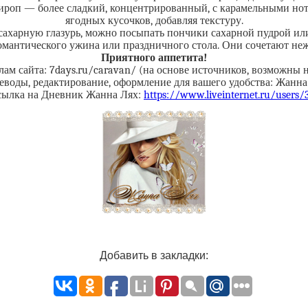
роп — более сладкий, концентрированный, с карамельными нот
ягодных кусочков, добавляя текстуру.
ь сахарную глазурь, можно посыпать пончики сахарной пудрой и
антического ужина или праздничного стола. Они сочетают нежн
Приятного аппетита!
ам сайта: 7days.ru/caravan/ (на основе источников, возможны 
еводы, редактирование, оформление для вашего удобства: Жанна
сылка на Дневник Жанна Лях:
https://www.liveinternet.ru/users
Добавить в закладки: