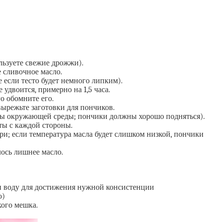
льзуете свежие дрожжи).
 сливочное масло.
е если тесто будет немного липким).
удвоится, примерно на 1,5 часа.
о обомните его.
вырежьте заготовки для пончиков.
туры окружающей среды; пончики должны хорошо подняться).
уты с каждой стороны.
и; если температура масла будет слишком низкой, пончики
ось лишнее масло.
или воду для достижения нужной консистенции
ю)
ого мешка.