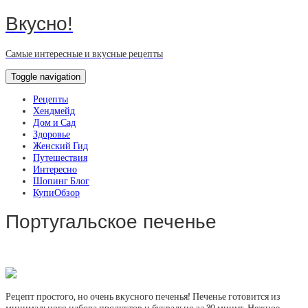
Вкусно!
Самые интересные и вкусные рецепты
Toggle navigation
Рецепты
Хендмейд
Дом и Сад
Здоровье
Женский Гид
Путешествия
Интересно
Шопинг Блог
КупиОбзор
Португальское печенье
Рецепт простого, но очень вкусного печенья! Печенье готовится из