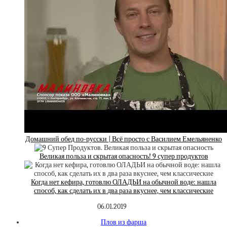
Домашний обед по-русски | Всё просто с Василием Емельяненко
Великая польза и скрытая опасность! 9 супер продуктов
Когда нет кефира, готовлю ОЛАДЬИ на обычной воде: нашла
способ, как сделать их в два раза вкуснее, чем классические
06.01.2019
Плов из фарша