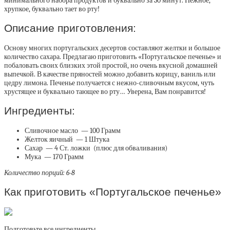
минимального набора продуктов и буквально за 30 минут. Нежное,
хрупкое, буквально тает во рту!
Описание приготовления:
Основу многих португальских десертов составляют желтки и большое
количество сахара. Предлагаю приготовить «Португальское печенье» и
побаловать своих близких этой простой, но очень вкусной домашней
выпечкой. В качестве пряностей можно добавить корицу, ваниль или
цедру лимона. Печенье получается с нежно-сливочным вкусом, чуть
хрустящее и буквально тающее во рту… Уверена, Вам понравится!
Ингредиенты:
Сливочное масло — 100 Грамм
Желток яичный — 1 Штука
Сахар — 4 Ст. ложки (плюс для обваливания)
Мука — 170 Грамм
Количество порций: 6-8
Как приготовить «Португальское печенье»
Подготовьте все ингредиенты.