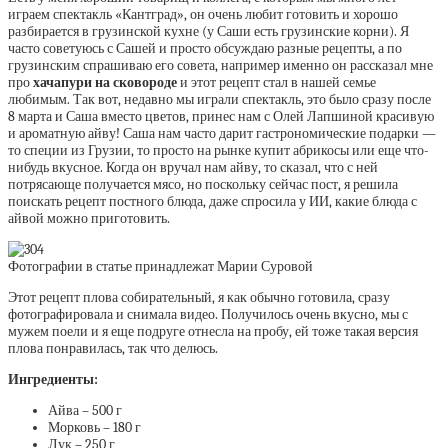
играем спектакль «Кантград», он очень любит готовить и хорошо
разбирается в грузинской кухне (у Саши есть грузинские корни). Я
часто советуюсь с Сашей и просто обсуждаю разные рецепты, а по
грузинским спрашиваю его совета, например именно он рассказал мне
про
хачапури на сковороде
и этот рецепт стал в нашей семье
любимым. Так вот, недавно мы играли спектакль, это было сразу после
8 марта и Саша вместо цветов, принес нам с Олей Лапшиной красивую
и ароматную айву! Саша нам часто дарит гастрономические подарки —
то специи из Грузии, то просто на рынке купит абрикосы или еще что-
нибудь вкусное. Когда он вручал нам айву, то сказал, что с ней
потрясающе получается мясо, но поскольку сейчас пост, я решила
поискать рецепт постного блюда, даже спросила у ИИ, какие блюда с
айвой можно приготовить.
Фотографии в статье принадлежат Марии Суровой
Этот рецепт плова собирательный, я как обычно готовила, сразу
фотографировала и снимала видео. Получилось очень вкусно, мы с
мужем поели и я еще подруге отнесла на пробу, ей тоже такая версия
плова понравилась, так что делюсь.
Ингредиенты:
Айва – 500 г
Морковь – 180 г
Лук – 250 г