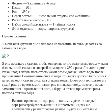
Чеснок — 2 крупных зубчика
Изюм — 50 г
Рис — 350 г
Перец острый — 1 небольшой стручок (по желанию)
Растительное масло – 100 г
Набор специй для плова — 1 чайная ложка
(Или отдельно — зира, паприка, куркума)
Приготовление:
У меня был круглый рис для плова из магазина, первым делом я его
замочила в воде.
Я рис насыпаю в стакан, чтобы отмерить точно количество воды, у меня
был высокий стакан, в который помещается 350 г риса. Я залила в рис
стакан воды, чтобы посмотреть какой объем должен быть воды после
промывания. Соотношение риса и воды при варке должно быть один к
двум, на один стакан риса, два стакана воды. Но это если использовать
сухой рис, во время замачивания рис впитывает воду, поэтому после
замачивания и промывания риса, я беру на стакан промытого риса,
полтора стакана воды.
Важное примечание про рис — на самом деле не каждый
сорт риса требует замачивания и промывания, так же
время варки у разных сортов разное. Будьте внимательны