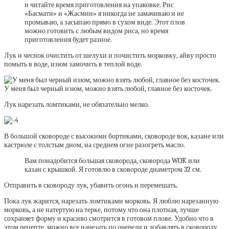
и читайте время приготовления на упаковке. Рис
«Басмати» и «Жасмин» я никогда не замачиваю и не
промываю, а засыпаю прямо в сухом виде. Этот плов
можно готовить с любым видом риса, но время
приготовления будет разное.
Лук и чеснок очистить от шелухи и почистить морковку, айву просто
помыть в воде, изюм замочить в теплой воде.
У меня был черный изюм, можно взять любой, главное без косточек.
Лук нарезать ломтиками, не обязательно мелко.
В большой сковороде с высокими бортиками, сковороде вок, казане или
кастрюле с толстым дном, на среднем огне разогреть масло.
Вам понадобится большая сковорода, сковорода WOK или
казан с крышкой. Я готовлю в сковороде диаметром 32 см.
Отправить в сковороду лук, убавить огонь и перемешать.
Пока лук жарится, нарезать ломтиками морковь. Я люблю нарезанную
морковь, а не натертую на терке, потому что она плотная, лучше
сохраняет форму и красиво смотрится в готовом плове. Удобно что в
этом рецепте, можно все нарезать по очереди и добавлять в сковороду,