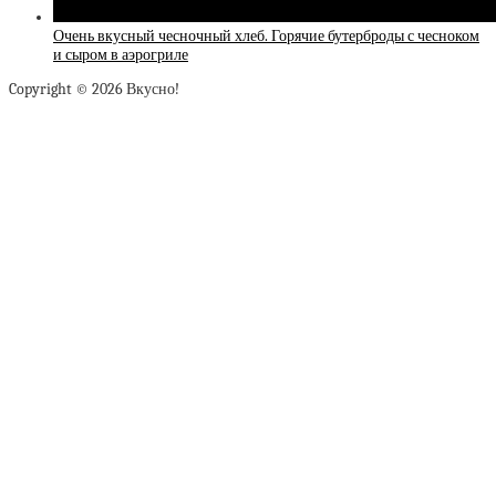
Очень вкусный чесночный хлеб. Горячие бутерброды с чесноком
и сыром в аэрогриле
Copyright © 2026 Вкусно!