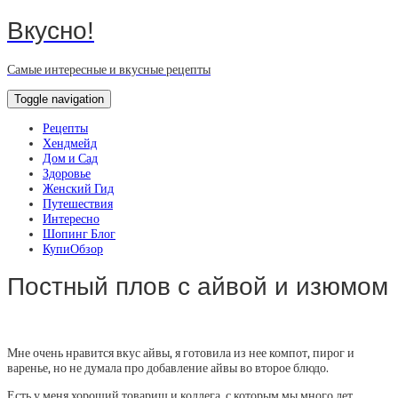
Вкусно!
Самые интересные и вкусные рецепты
Toggle navigation
Рецепты
Хендмейд
Дом и Сад
Здоровье
Женский Гид
Путешествия
Интересно
Шопинг Блог
КупиОбзор
Постный плов с айвой и изюмом
Мне очень нравится вкус айвы, я готовила из нее компот, пирог и
варенье, но не думала про добавление айвы во второе блюдо.
Есть у меня хороший товарищ и коллега, с которым мы много лет