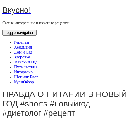
Вкусно!
Самые интересные и вкусные рецепты
Toggle navigation
Рецепты
Хендмейд
Дом и Сад
Здоровье
Женский Гид
Путешествия
Интересно
Шопинг Блог
КупиОбзор
ПРАВДА О ПИТАНИИ В НОВЫЙ
ГОД #shorts #новыйгод
#диетолог #рецепт