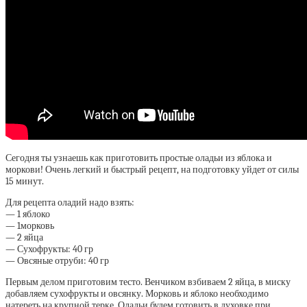
Сегодня ты узнаешь как приготовить простые оладьи из яблока и
моркови! Очень легкий и быстрый рецепт, на подготовку уйдет от силы
15 минут.
Для рецепта оладий надо взять:
— 1 яблоко
— 1морковь
— 2 яйца
— Сухофрукты: 40 гр
— Овсяные отруби: 40 гр
Первым делом приготовим тесто. Венчиком взбиваем 2 яйца, в миску
добавляем сухофрукты и овсянку. Морковь и яблоко необходимо
натереть на крупной терке. Оладьи будем готовить в духовке при