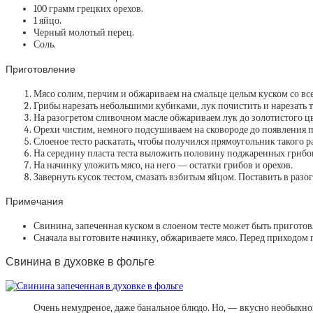
100 грамм грецких орехов.
1 яйцо.
Черный молотый перец.
Соль.
Приготовление
Мясо солим, перчим и обжариваем на смальце целым куском со все
Грибы нарезать небольшими кубиками, лук почистить и нарезать
На разогретом сливочном масле обжариваем лук до золотистого цв
Орехи чистим, немного подсушиваем на сковороде до появления п
Слоеное тесто раскатать, чтобы получился прямоугольник такого 
На середину пласта теста выложить половину поджаренных грибов
На начинку уложить мясо, на него — остатки грибов и орехов.
Завернуть кусок тестом, смазать взбитым яйцом. Поставить в разог
Примечания
Свинина, запеченная куском в слоеном тесте может быть приготов
Сначала вы готовите начинку, обжариваете мясо. Перед приходом го
Свинина в духовке в фольге
Очень немудреное, даже банальное блюдо. Но, — вкусно необыкно