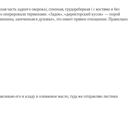
я часть заднего окорока), спинная, грудореберная ( с костями и без
ьно оперировали терминами. «Задок», «директорский кусок» — порой
«свинина, запеченная в духовке», это имеет прямое отношение. Правильно
авливаю его и кладу в оливковое масло, туда же отправляю листики