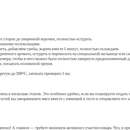
х сторон до уверенной корочки, полностью остудить.
 тонкими полукольцами.
ета, добавляем грибы, жарим вместе 5 минут, полностью охлаждаем.
риятного аромата, остудить и перемолоть на специальной мельнице или см
размера, чтобы в него можно было полностью завернуть предназначенный д
, посыпать половиной орехов.
ретую до 200ºС, запекать примерно 1 час.
лена в несколько этапов. Это особенно удобно, если вы планируете подат
стей вы заворачиваете мясо вместе с начинкой в тесто и отправляете его з
венно! А главное — требует минимум активного участия повара. Что, в пр