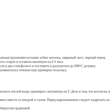
занные крупными кусками зубки чеснока, лавровый лист, черный перец.
сех сторон и оставить минимум на 3-4 часа.
к в два слоя фольги и поставить в разогретую до 200ºС духовку.
румяниться в течение еще примерно получаса.
 налить теплой воды, примерно сантиметра на 2. Дело в том, что коллаген
мясо вместе со шкурой и салом. Перед маринованием следует надрезать сало
обернутая грудинкой.