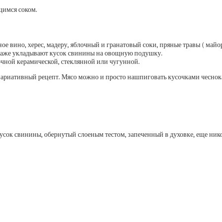
щимся соком.
ое вино, херес, мадеру, яблочный и гранатовый соки, пряные травы ( майор
и даже укладывают кусок свинины на овощную подушку.
очной керамической, стеклянной или чугунной.
ариативный рецепт. Мясо можно и просто нашпиговать кусочками чеснока 
ок свинины, обернутый слоеным тестом, запеченный в духовке, еще никог