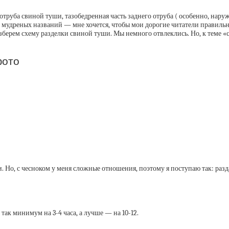
труба свиной туши, тазобедренная часть заднего отруба ( особенно, наружна
сь мудреных названий — мне хочется, чтобы мои дорогие читатели правил
разберем схему разделки свиной туши. Мы немного отвлеклись. Но, к теме 
фото
 Но, с чесноком у меня сложные отношения, поэтому я поступаю так: разд
так минимум на 3-4 часа, а лучше — на 10-12.