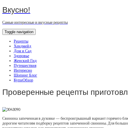
Вкусно!
Самые интересные и вкусные рецепты
Toggle navigation
Рецепты
Хендмейд
Дом и Сад
Здоровье
Женский Гид
Путешествия
Интересно
Шопинг Блог
КупиОбзор
Проверенные рецепты приготовл
Свинина запеченная в духовке — беспроигрышный вариант горячего блю
дорогим читателям подборку рецептов запеченной свинины. Для большой 