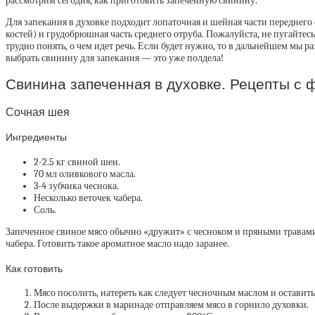
рассмотрим сегодня, как приготовить запеченную свинину.
Для запекания в духовке подходит лопаточная и шейная части переднего о
костей) и грудобрюшная часть среднего отруба. Пожалуйста, не пугайте
трудно понять, о чем идет речь. Если будет нужно, то в дальнейшем мы 
выбрать свинину для запекания — это уже полдела!
Свинина запеченная в духовке. Рецепты с 
Сочная шея
Ингредиенты
2-2.5 кг свиной шеи.
70 мл оливкового масла.
3-4 зубчика чеснока.
Несколько веточек чабера.
Соль.
Запеченное свиное мясо обычно «дружит» с чесноком и пряными травами.
чабера. Готовить такое ароматное масло надо заранее.
Как готовить
Мясо посолить, натереть как следует чесночным маслом и оставить 
После выдержки в маринаде отправляем мясо в горнило духовки.