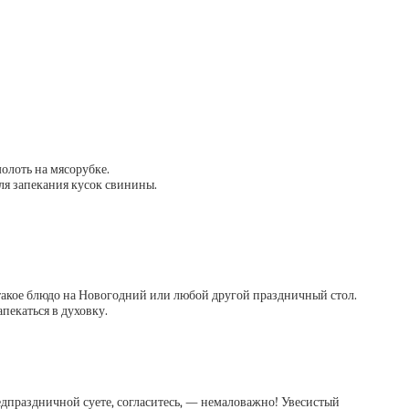
олоть на мясорубке.
ля запекания кусок свинины.
ь такое блюдо на Новогодний или любой другой праздничный стол.
апекаться в духовку.
едпраздничной суете, согласитесь, — немаловажно! Увесистый