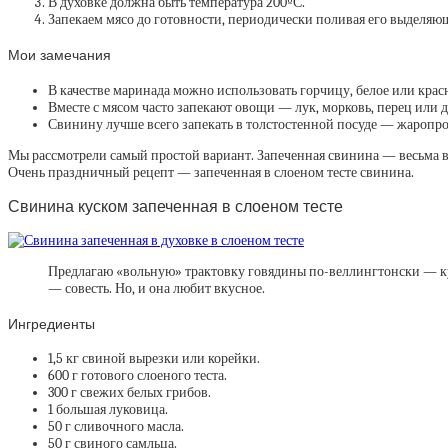
В духовке должна быть температура 200ºС.
Запекаем мясо до готовности, периодически поливая его выделяю
Мои замечания
В качестве маринада можно использовать горчицу, белое или красн
Вместе с мясом часто запекают овощи — лук, морковь, перец ил
Свинину лучше всего запекать в толстостенной посуде — жаропр
Мы рассмотрели самый простой вариант. Запеченная свинина — весьма в
Очень праздничный рецепт — запеченная в слоеном тесте свинина.
Свинина куском запеченная в слоеном тесте
Предлагаю «вольную» трактовку говядины по-веллингтонски — кус
— совесть. Но, и она любит вкусное.
Ингредиенты
1,5 кг свиной вырезки или корейки.
600 г готового слоеного теста.
300 г свежих белых грибов.
1 большая луковица.
50 г сливочного масла.
50 г свиного самльца.