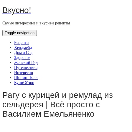
Вкусно!
Самые интересные и вкусные рецепты
Toggle navigation
Рецепты
Хендмейд
Дом и Сад
Здоровье
Женский Гид
Путешествия
Интересно
Шопинг Блог
КупиОбзор
Рагу с курицей и ремулад из
сельдерея | Всё просто с
Василием Емельяненко