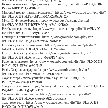
list=PLLvQI-H8-PkRXe_b1ICFrfY_QYyClHcgP
Кухня по заявкам: https://www.youtube.com/playlist?list=PLLvQI-H8-
PkRXe_b1ICFrfY_QYyClHcgP
Мировой повар (национальная еда): https://www.youtube.com/playlist?
list=PLLvQI-H8-PkT8NebPunPF6APZw0xU9_Xw
Мясо. От филе до фарша: https://www.youtube.com/playlist?
list=PLLvQI-H8-PkTNQVFSv2G2gmtBz0m2IBnO
Необычные рецепты: https://www.youtube.com/playlist?list=PLLvQI-
H8-PkT2T8WQEiOP1UvvyE94_aSA
Принципы приготовления: https://www.youtube.com/playlist?
list=PLLvQI-H8-PkS_3-cJ69CmrvS6Zor6kQp-
Пряная луна и сладкий ветер: https://www.youtube.com/playlist?
list=PLLvQI-H8-PkS8oZQS6FGQnJ5rUYVxwfAa
Птица. От филе до фарша: https://www.youtube.com/playlist?
list=PLLvQI-H8-PkQkJW_Iprvjv524PD84tSNO
Рецепты для детей: https://www.youtube.com/playlist?list=PLLvQI-H8-
PkRiQ1aP77nJRBzdxg6G_TuE
Рыба. От филе до фарша: https://www.youtube.com/playlist?
list=PLLvQI-H8-PkTABvtain_3OL0cQ8ISej6N
Соусы: https://www.youtube.com/playlist?list=PLLvQI-H8-
PkRBr_WGiZO8K5Ji-GvAzfKu
Сладости, выпечка: https://www.youtube.com/playlist?list=PLLvQI-H8-
PkQdsG3FzZkBxOFg3qFmvEC2
Сырники без комплексов: https://www.youtube.com/playlist?
list=PLLvQI-H8-PkQkXykkoZqNkGZvq_Dwd8I7
Теле-теле-тесто: https://www.youtube.com/playlist?list=PLLvQI-H8-
PkQC0oDsnQnTIECoVkWrxUx_