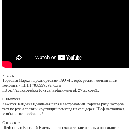
Реклама:
Торговая Марка «Предпортовая», АО «Петербургский мельничный
комбинат». ИНН 7810229592. Сайт —
https://mukapredportovaya.taplink.ws erid: 2Vtzqxbzq2z
О выпуске:
Кажется, найдена идеальная пара в гастрономии: горячее рагу, которое
тает во рту и свежий хрустящий ремулад из сельдерея! Шеф настаивает,
чтобы вы попробовали!
О проекте:
Шеф-повар Василий Емельяненко славится креативным подходом к