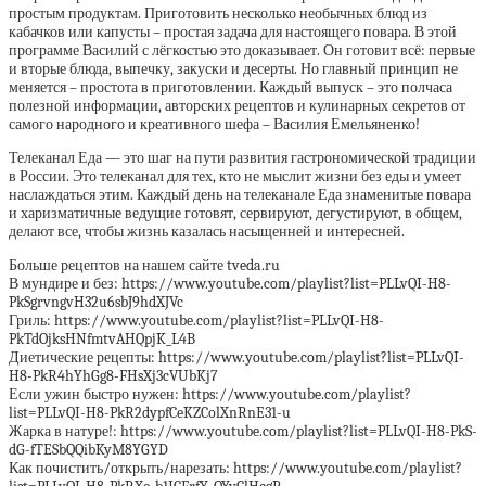
простым продуктам. Приготовить несколько необычных блюд из
кабачков или капусты – простая задача для настоящего повара. В этой
программе Василий с лёгкостью это доказывает. Он готовит всё: первые
и вторые блюда, выпечку, закуски и десерты. Но главный принцип не
меняется – простота в приготовлении. Каждый выпуск – это полчаса
полезной информации, авторских рецептов и кулинарных секретов от
самого народного и креативного шефа – Василия Емельяненко!
Телеканал Еда — это шаг на пути развития гастрономической традиции
в России. Это телеканал для тех, кто не мыслит жизни без еды и умеет
наслаждаться этим. Каждый день на телеканале Еда знаменитые повара
и харизматичные ведущие готовят, сервируют, дегустируют, в общем,
делают все, чтобы жизнь казалась насыщенней и интересней.
Больше рецептов на нашем сайте tveda.ru
В мундире и без: https://www.youtube.com/playlist?list=PLLvQI-H8-
PkSgrvngvH32u6sbJ9hdXJVc
Гриль: https://www.youtube.com/playlist?list=PLLvQI-H8-
PkTdOjksHNfmtvAHQpjK_L4B
Диетические рецепты: https://www.youtube.com/playlist?list=PLLvQI-
H8-PkR4hYhGg8-FHsXj3cVUbKj7
Если ужин быстро нужен: https://www.youtube.com/playlist?
list=PLLvQI-H8-PkR2dypfCeKZColXnRnE31-u
Жарка в натуре!: https://www.youtube.com/playlist?list=PLLvQI-H8-PkS-
dG-fTESbQQibKyM8YGYD
Как почистить/открыть/нарезать: https://www.youtube.com/playlist?