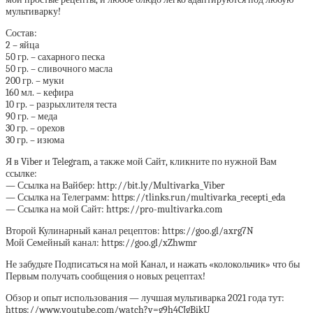
мультиварку!
Состав:
2 – яйца
50 гр. – сахарного песка
50 гр. – сливочного масла
200 гр. – муки
160 мл. – кефира
10 гр. – разрыхлителя теста
90 гр. – меда
30 гр. – орехов
30 гр. – изюма
Я в Viber и Telegram, а также мой Сайт, кликните по нужной Вам
ссылке:
— Ссылка на Вайбер: http://bit.ly/Multivarka_Viber
— Ссылка на Телеграмм: https://tlinks.run/multivarka_recepti_eda
— Ссылка на мой Сайт: https://pro-multivarka.com
Второй Кулинарный канал рецептов: https://goo.gl/axrg7N
Мой Семейный канал: https://goo.gl/xZhwmr
Не забудьте Подписаться на мой Канал, и нажать «колокольчик» что бы
Первым получать сообщения о новых рецептах!
Обзор и опыт использования — лучшая мультиварка 2021 года тут:
https://www.youtube.com/watch?v=g9h4CJgBikU