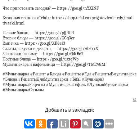
Что приготовить сегодня? — https://goo.gl/nYX1NF
Кухонная техника «Tefal»: https://shop.tefal.ru/prigotovlenie-edy/mul-
tivarki.html
Первое блюдо — https://goo.gl/pjjRbR
Вторые блюда — https://goo.gl/GGq3yr
Выпечка — https://goo.gl/XK8rs3
Салаты, закуски и десерты — https://goo.gl/Ab67rX
Заготовки на зиму — https://goo.gl/QdtB62
Постные блюда — https://goo.gl/uxtqWp
Мультипекарь и вафельница — https://goo.gl/TMC4GM
#Мультиварка #Рецепт #Блюда #Рецепты #Еда #РецептыВмультиварке
#Блюдо #РецептыДляМультиварки #Tefal #Кулинария
#МультиваркаРецепты #МультиваркаТефаль #ЛучшаяМультиварка
#МультиваркаОтзывы
©
Добавить в закладки: