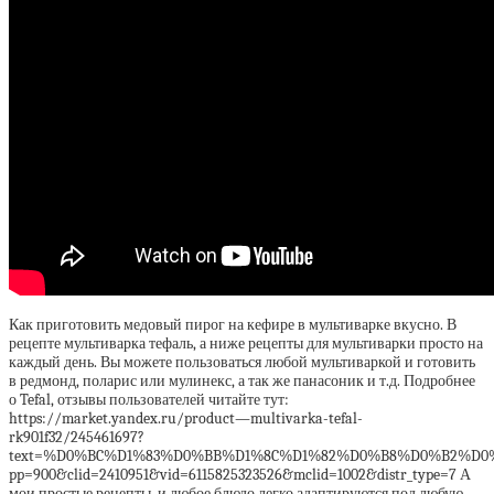
Как приготовить медовый пирог на кефире в мультиварке вкусно. В
рецепте мультиварка тефаль, а ниже рецепты для мультиварки просто на
каждый день. Вы можете пользоваться любой мультиваркой и готовить
в редмонд, поларис или мулинекс, а так же панасоник и т.д. Подробнее
о Tefal, отзывы пользователей читайте тут:
https://market.yandex.ru/product—multivarka-tefal-
rk901f32/245461697?
text=%D0%BC%D1%83%D0%BB%D1%8C%D1%82%D0%B8%D0%B2%D0%B
pp=900&clid=2410951&vid=6115825323526&mclid=1002&distr_type=7 А
мои простые рецепты, и любое блюдо легко адаптируются под любую