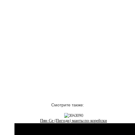
Смотрите также:
Пян-Се (Пигоди) манты по-корейски