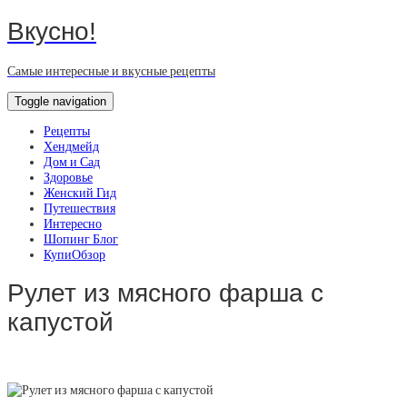
Вкусно!
Самые интересные и вкусные рецепты
Toggle navigation
Рецепты
Хендмейд
Дом и Сад
Здоровье
Женский Гид
Путешествия
Интересно
Шопинг Блог
КупиОбзор
Рулет из мясного фарша с
капустой