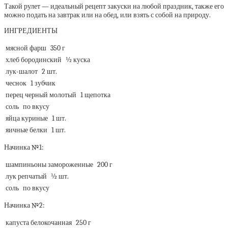
Такой рулет — идеальный рецепт закуски на любой праздник, также его
можно подать на завтрак или на обед, или взять с собой на природу.
ИНГРЕДИЕНТЫ
мясной фарш
350 г
хлеб бородинский
½ куска
лук-шалот
2 шт.
чеснок
1 зубчик
перец черный молотый
1 щепотка
соль
по вкусу
яйца куриные
1 шт.
яичные белки
1 шт.
Начинка №1:
шампиньоны замороженные
200 г
лук репчатый
½ шт.
соль
по вкусу
Начинка №2:
капуста белокочанная
250 г