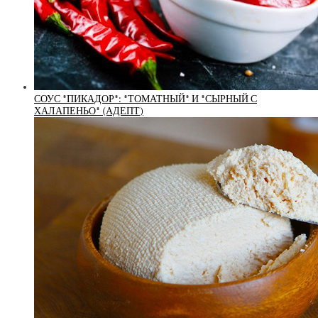
СОУС *ПИКАДОР*: *ТОМАТНЫЙ* И *СЫРНЫЙ С
ХАЛАПЕНЬО* (АДЕПТ)