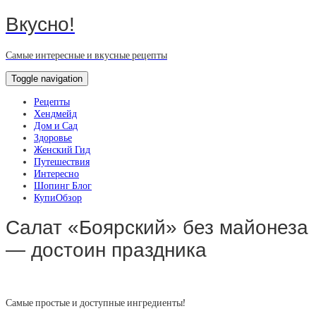
Вкусно!
Самые интересные и вкусные рецепты
Toggle navigation
Рецепты
Хендмейд
Дом и Сад
Здоровье
Женский Гид
Путешествия
Интересно
Шопинг Блог
КупиОбзор
Салат «Боярский» без майонеза
— достоин праздника
Самые простые и доступные ингредиенты!