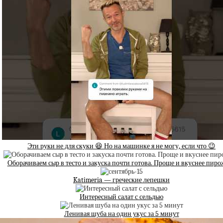
Эти руки не для скуки 😆 Но на машинке я не могу, если что 😉
Оборачиваем сыр в тесто и закуска почти готова. Проще и вкуснее пиро
Katimeria — греческие лепешки
Интересный салат с сельдью
Ленивая шуба на один укус за 5 минут