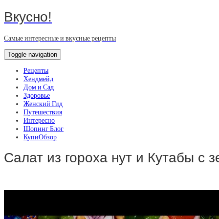
Вкусно!
Самые интересные и вкусные рецепты
Toggle navigation
Рецепты
Хендмейд
Дом и Сад
Здоровье
Женский Гид
Путешествия
Интересно
Шопинг Блог
КупиОбзор
Салат из гороха нут и Кутабы с 