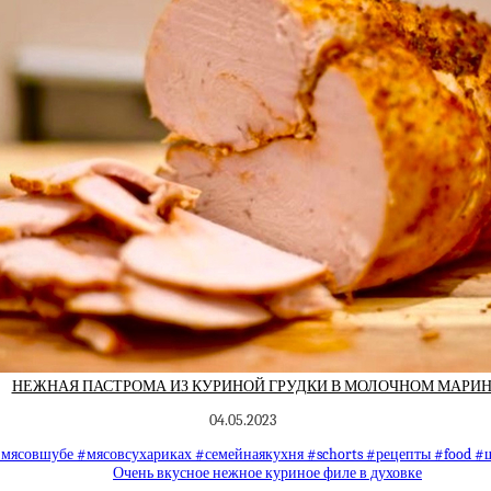
НЕЖНАЯ ПАСТРОМА ИЗ КУРИНОЙ ГРУДКИ В МОЛОЧНОМ МАРИ
04.05.2023
мясовшубе #мясовсухариках #семейнаякухня #schorts #рецепты #food 
Очень вкусное нежное куриное филе в духовке