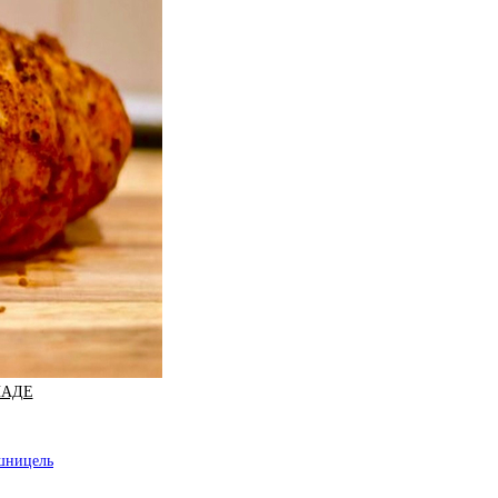
НАДЕ
#шницель