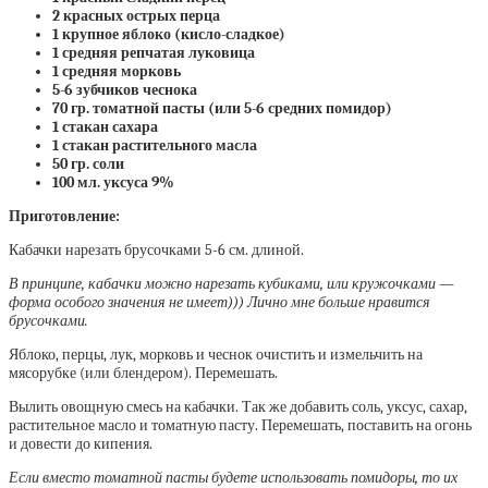
2 красных острых перца
1 крупное яблоко (кисло-сладкое)
1 средняя репчатая луковица
1 средняя морковь
5-6 зубчиков чеснока
70 гр. томатной пасты (или 5-6 средних помидор)
1 стакан сахара
1 стакан растительного масла
50 гр. соли
100 мл. уксуса 9%
Приготовление:
Кабачки нарезать брусочками 5-6 см. длиной.
В принципе, кабачки можно нарезать кубиками, или кружочками —
форма особого значения не имеет))) Лично мне больше нравится
брусочками.
Яблоко, перцы, лук, морковь и чеснок очистить и измельчить на
мясорубке (или блендером). Перемешать.
Вылить овощную смесь на кабачки. Так же добавить соль, уксус, сахар,
растительное масло и томатную пасту. Перемешать, поставить на огонь
и довести до кипения.
Если вместо томатной пасты будете использовать помидоры, то их