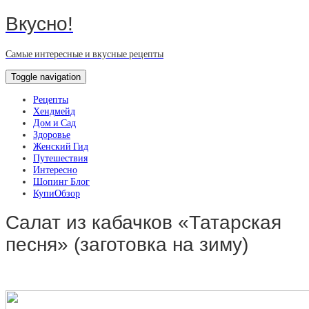
Вкусно!
Самые интересные и вкусные рецепты
Toggle navigation
Рецепты
Хендмейд
Дом и Сад
Здоровье
Женский Гид
Путешествия
Интересно
Шопинг Блог
КупиОбзор
Салат из кабачков «Татарская
песня» (заготовка на зиму)