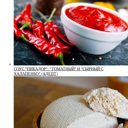
СОУС *ПИКАДОР*: *ТОМАТНЫЙ* И *СЫРНЫЙ С
ХАЛАПЕНЬО* (АДЕПТ)