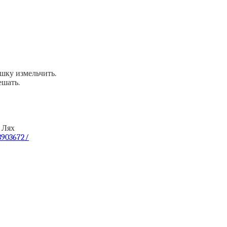
ушку измельчить.
ешать.
 Лях
/3903672/