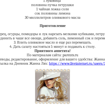
1 луковица
половина пучка петрушки
1 чайная ложка соли
сок половины лимона
30 миллилитров оливкового масла
Приготовление
ерец, огурцы, помидоры и лук нарезать мелкими кубиками, петр
единить в чаше все овощи, добавить соль, лимонный сок и перем
3. Влить оливковое масло и еще раз перемешать.
4. Дать салату настояться 5 минут и подавать к столу.
Приятного аппетита!
По материалам сайта: parents.ru
еводы, редактирование, оформление для вашего удобства: Жанна
сылка на Дневник Жанна Лях:
https://www.liveinternet.ru/users