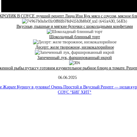
РОЛИК В СОУСЕ лучший рецепт Люда Изи Кук мясо с соусом, мясное бл
Вкусные, пышные и мягкие булочки с шоколадными конфетами
Шоколадный блинный торт
Десерт: желе творожное, низкокалорийное
Запеченный лук, фаршированный икрой
женной рыбы путассу готовим изумительное рыбное блюдо в томате. Рецеп
06.06.2025
е Жарьте Курицу в духовке! Очень Простой и Вкусный Рецепт — целая кур
СОУС *БИГ ХИТ*