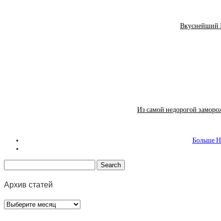
Вкуснейший К
Из самой недорогой заморо
Больше Н
Архив статей
Архив
статей