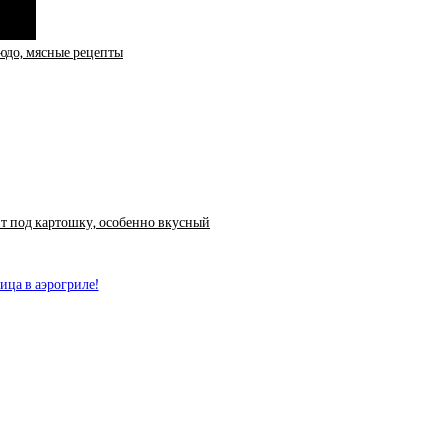
юдо, мясные рецепты
т под картошку, особенно вкусный
ица в аэрогриле!