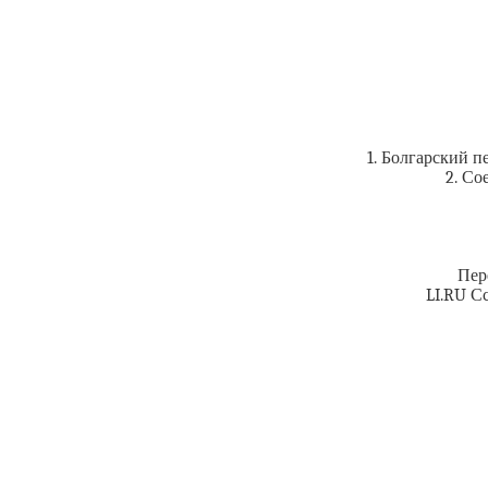
1. Болгарский п
2. Со
Пер
LI.RU С