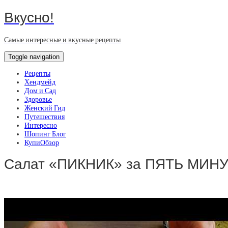
Вкусно!
Самые интересные и вкусные рецепты
Toggle navigation
Рецепты
Хендмейд
Дом и Сад
Здоровье
Женский Гид
Путешествия
Интересно
Шопинг Блог
КупиОбзор
Салат «ПИКНИК» за ПЯТЬ МИНУТ!