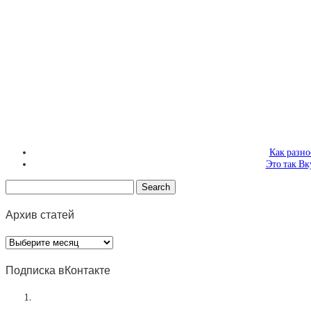
Как разно
Это так Вк
Архив статей
Архив
статей
Подписка вКонтакте