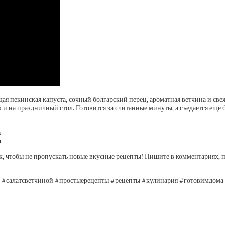
щая пекинская капуста, сочный болгарский перец, ароматная ветчина и све
 и на праздничный стол. Готовится за считанные минуты, а съедается ещё 
a
m
ик, чтобы не пропускать новые вкусные рецепты! Пишите в комментариях, п
ат #салатсветчиной #простыерецепты #рецепты #кулинария #готовимдом