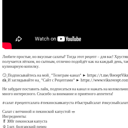
Любите простые, но вкусные салаты? Тогда этот рецепт – для вас! Хрустя
получается лёгким, но сытным, отлично подойдёт как на каждый день, так
кулинарную копилку.
🙄_Подписывайтесь на мой_ *Телеграм-канал* ► https://t.me/ReceptVik
🍰_И заглядывайте на_ *Сайт с Рецептами* ► https://www.vikarecept.co
Не забудьте поставить лайк, подписаться на канал и нажать на колокольч
много интересного. Спасибо за внимание и приятного аппетита!
#салат #рецептсалата #пекинскаякапуста #быстрыйсалат #вкусныйсал
Салат с ветчиной и пекинской капустой 🥗
Ингредиенты:
🥬 300г пекинская капуста
🫑 1 шт. болгарский перец