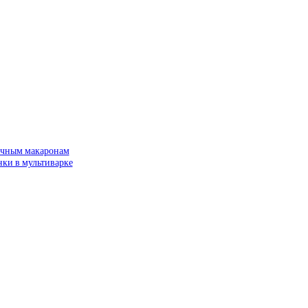
вычным макаронам
нки в мультиварке