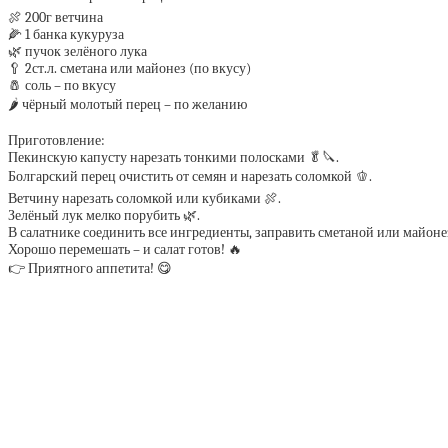
🍖 200г ветчина
🌽 1 банка кукуруза
🌿 пучок зелёного лука
🥄 2ст.л. сметана или майонез (по вкусу)
🧂 соль – по вкусу
🌶️ чёрный молотый перец – по желанию
Приготовление:
Пекинскую капусту нарезать тонкими полосками 🥬🔪.
Болгарский перец очистить от семян и нарезать соломкой 🫑.
Ветчину нарезать соломкой или кубиками 🍖.
Зелёный лук мелко порубить 🌿.
В салатнике соединить все ингредиенты, заправить сметаной или майоне
Хорошо перемешать – и салат готов! 🔥
👉 Приятного аппетита! 😋