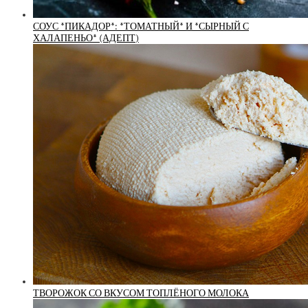
СОУС *ПИКАДОР*: *ТОМАТНЫЙ* И *СЫРНЫЙ С
ХАЛАПЕНЬО* (АДЕПТ)
ТВОРОЖОК СО ВКУСОМ ТОПЛЁНОГО МОЛОКА