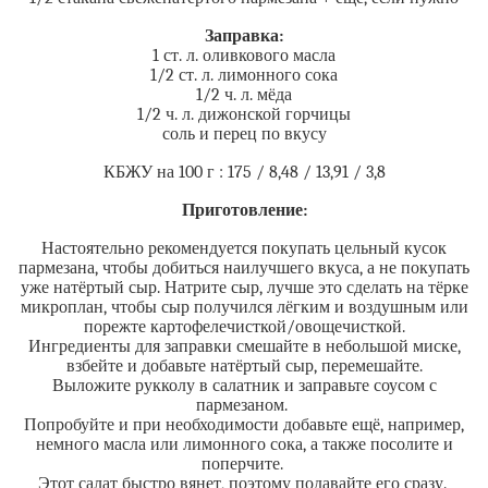
Заправка:
1 ст. л. оливкового масла
1/2 ст. л. лимонного сока
1/2 ч. л. мёда
1/2 ч. л. дижонской горчицы
соль и перец по вкусу
КБЖУ на 100 г : 175 / 8,48 / 13,91 / 3,8
Приготовление:
Настоятельно рекомендуется покупать цельный кусок
пармезана, чтобы добиться наилучшего вкуса, а не покупать
уже натёртый сыр. Натрите сыр, лучше это сделать на тёрке
микроплан, чтобы сыр получился лёгким и воздушным или
порежте картофелечисткой/овощечисткой.
Ингредиенты для заправки смешайте в небольшой миске,
взбейте и добавьте натёртый сыр, перемешайте.
Выложите рукколу в салатник и заправьте соусом с
пармезаном.
Попробуйте и при необходимости добавьте ещё, например,
немного масла или лимонного сока, а также посолите и
поперчите.
Этот салат быстро вянет, поэтому подавайте его сразу.