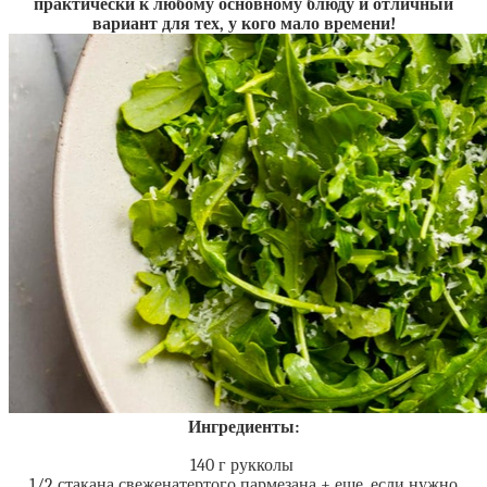
практически к любому основному блюду и отличный
вариант для тех, у кого мало времени!
Ингредиенты:
140 г рукколы
1/2 стакана свеженатертого пармезана + еще, если нужно