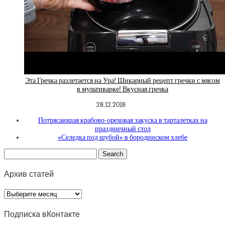
Эта Гречка разлетается на Ура! Шикарный рецепт гречки с мясом
в мультиварке! Вкусная гречка
28.12.2018
Потрясающая крабово-ореховая закуска в тарталетках на
праздничный стол
«Селедка под шубой» в бородинском хлебе
Архив статей
Архив
статей
Подписка вКонтакте