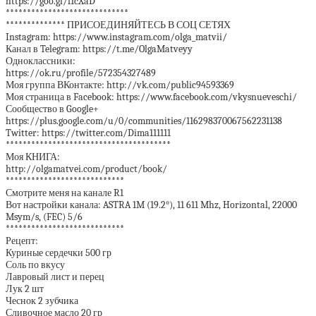
https://goo.gl/f1cXaD
*****************************
************** ПРИСОЕДИНЯЙТЕСЬ В СОЦ СЕТЯХ
Instagram: https://www.instagram.com/olga_matvii/
Канал в Telegram: https://t.me/OlgaMatveyy
Одноклассники:
https://ok.ru/profile/572354327489
Моя группа ВКонтакте: http://vk.com/public94593369
Моя страница в Facebook: https://www.facebook.com/vkysnueveschi/
Сообщество в Google+
https://plus.google.com/u/0/communities/116298370067562231138
Twitter: https://twitter.com/Dima111111
***************************************
Моя КНИГА:
http://olgamatvei.com/product/book/
****************************
Смотрите меня на канале R1
Вот настройки канала: ASTRA 1M (19.2°), 11 611 Mhz, Horizontal, 22000
Msym/s, (FEC) 5/6
****************************
Рецепт:
Куриные сердечки 500 гр
Соль по вкусу
Лавровый лист и перец
Лук 2 шт
Чеснок 2 зубчика
Сливочное масло 20 гр