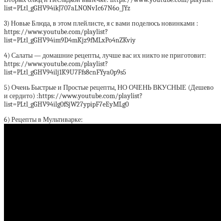
list=PLtl_gGHV94ikJ707aLNONvIc67N6o_JYz
3) Новые Блюда, в этом плейлисте, я с вами поделюсь новинками :
https://www.youtube.com/playlist?
list=PLtl_gGHV94im9D4mKjz9fMLxPo4nZKviy
4) Салаты — домашние рецепты, лучше вас их никто не приготовит:
https://www.youtube.com/playlist?
list=PLtl_gGHV94ilj1K9U7Ffs8cnFYya0p9s5
5) Очень Быстрые и Простые рецепты, НО ОЧЕНЬ ВКУСНЫЕ (Дешево
и сердито) :https://www.youtube.com/playlist?
list=PLtl_gGHV94ilg0fSjW27ypipF7eEyMLg0
6) Рецепты в Мультиварке: