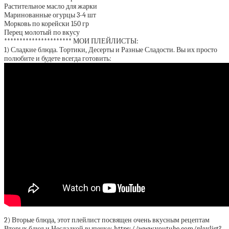
Растительное масло для жарки
Маринованные огурцы 3-4 шт
Морковь по корейски 150 гр
Перец молотый по вкусу
********************** МОИ ПЛЕЙЛИСТЫ:
1) Сладкие блюда. Тортики, Десерты и Разные Сладости. Вы их просто
полюбите и будете всегда готовить:
2) Вторые блюда, этот плейлист посвящен очень вкусным рецептам
Вторых блюд и Несладкой выпечке: https://www.youtube.com/playlist?