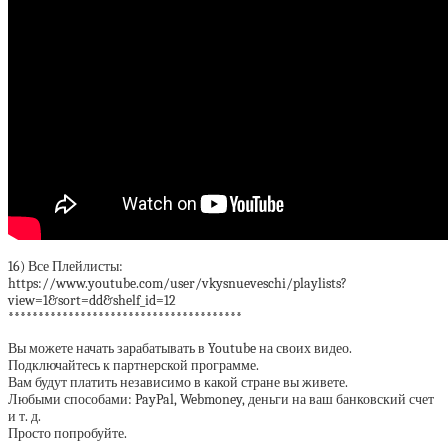
16) Все Плейлисты:
https://www.youtube.com/user/vkysnueveschi/playlists?
view=1&sort=dd&shelf_id=12
***************************************
Вы можете начать зарабатывать в Youtube на своих видео.
Подключайтесь к партнерской программе.
Вам будут платить независимо в какой стране вы живете.
Любыми способами: PayPal, Webmoney, деньги на ваш банковский счет
и т. д.
Просто попробуйте.