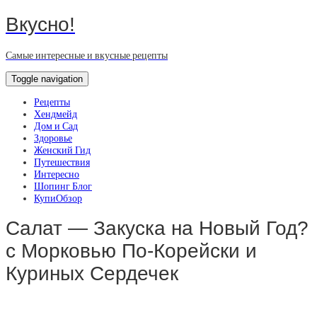
Вкусно!
Самые интересные и вкусные рецепты
Toggle navigation
Рецепты
Хендмейд
Дом и Сад
Здоровье
Женский Гид
Путешествия
Интересно
Шопинг Блог
КупиОбзор
Салат — Закуска на Новый Год?
с Морковью По-Корейски и
Куриных Сердечек