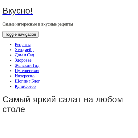
Вкусно!
Самые интересные и вкусные рецепты
Toggle navigation
Рецепты
Хендмейд
Дом и Сад
Здоровье
Женский Гид
Путешествия
Интересно
Шопинг Блог
КупиОбзор
Самый яркий салат на любом
столе