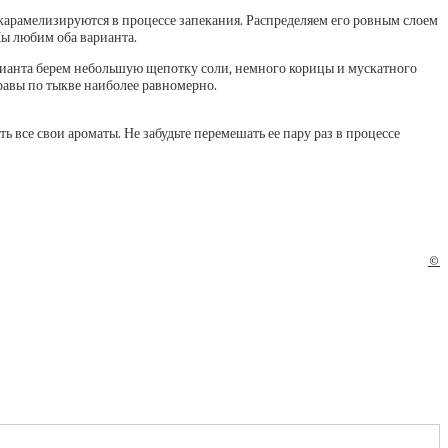
 карамелизируются в процессе запекания. Распределяем его ровным слоем
Мы любим оба варианта.
рианта берем небольшую щепотку соли, немного корицы и мускатного
равы по тыкве наиболее равномерно.
 все свои ароматы. Не забудьте перемешать ее пару раз в процессе
©