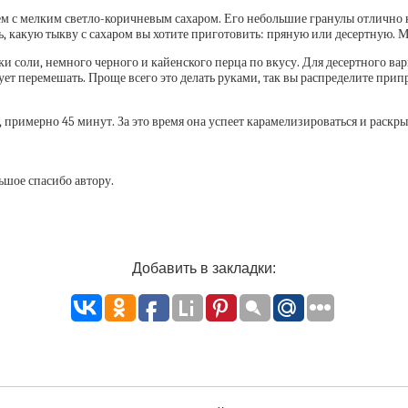
дем с мелким светло-коричневым сахаром. Его небольшие гранулы отлично
ь, какую тыкву с сахаром вы хотите приготовить: пряную или десертную. 
 соли, немного черного и кайенского перца по вкусу. Для десертного ва
ет перемешать. Проще всего это делать руками, так вы распределите прип
примерно 45 минут. За это время она успеет карамелизироваться и раскрыть
ьшое спасибо автору.
Добавить в закладки: