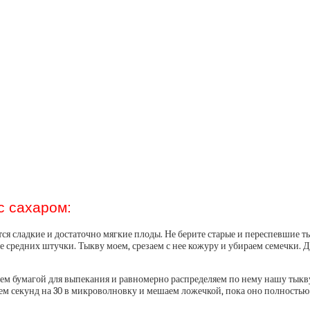
с сахаром:
ся сладкие и достаточно мягкие плоды. Не берите старые и переспевшие т
ве средних штучки. Тыкву моем, срезаем с нее кожуру и убираем семечки.
аем бумагой для выпекания и равномерно распределяем по нему нашу тыкву
 секунд на 30 в микроволновку и мешаем ложечкой, пока оно полностью 