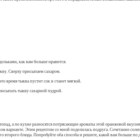
ольками, как вам больше нравится.
кву. Сверху присыпаем сахаром.
то время тыква пустит сок и станет мягкой.
рисыпать тыкву сахарной пудрой.
истопад, а по кухне разносятся потрясающие ароматы этой оранжевой вкусн
яном варианте. Этим рецептом со мной поделилась подруга. Сочетание сол
о второго блюда. Попробуйте оба способа и решите, какой вам больше по 