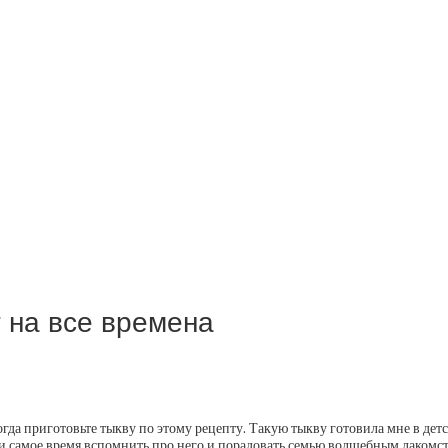
 на все времена
огда приготовьте тыкву по этому рецепту. Такую тыкву готовила мне в детст
нь и самое время вспомнить про него и порадовать семью волшебным лакомс