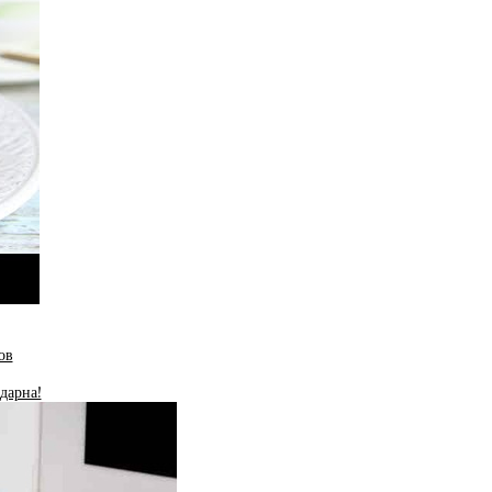
ов
одарна!