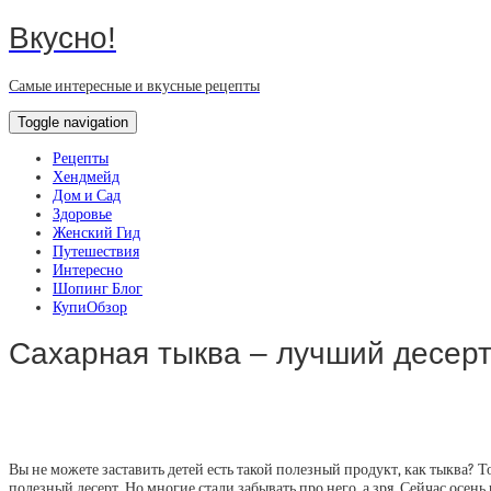
Вкусно!
Самые интересные и вкусные рецепты
Toggle navigation
Рецепты
Хендмейд
Дом и Сад
Здоровье
Женский Гид
Путешествия
Интересно
Шопинг Блог
КупиОбзор
Сахарная тыква – лучший десерт
Вы не можете заставить детей есть такой полезный продукт, как тыква? Т
полезный десерт. Но многие стали забывать про него, а зря. Сейчас осе