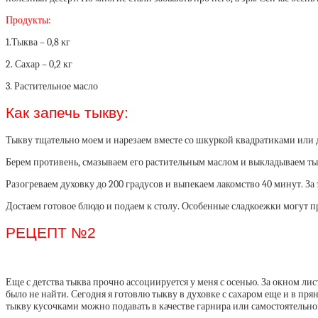
Продукты:
1.Тыква – 0,8 кг
2. Сахар – 0,2 кг
3. Растительное масло
Как запечь тыкву:
Тыкву тщательно моем и нарезаем вместе со шкуркой квадратиками или д
Берем противень, смазываем его растительным маслом и выкладываем ты
Разогреваем духовку до 200 градусов и выпекаем лакомство 40 минут. За э
Достаем готовое блюдо и подаем к столу. Особенные сладкоежки могут п
РЕЦЕПТ №2
Еще с детства тыква прочно ассоциируется у меня с осенью. За окном л
было не найти. Сегодня я готовлю тыкву в духовке с сахаром еще и в пр
тыкву кусочками можно подавать в качестве гарнира или самостоятельног