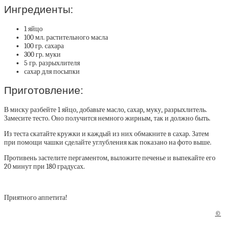
Ингредиенты:
1 яйцо
100 мл. растительного масла
100 гр. сахара
300 гр. муки
5 гр. разрыхлителя
сахар для посыпки
Приготовление:
В миску разбейте 1 яйцо, добавьте масло, сахар, муку, разрыхлитель.
Замесите тесто. Оно получится немного жирным, так и должно быть.
Из теста скатайте кружки и каждый из них обмакните в сахар. Затем
при помощи чашки сделайте углубления как показано на фото выше.
Противень застелите пергаментом, выложите печенье и выпекайте его
20 минут при 180 градусах.
Приятного аппетита!
©