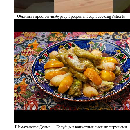
Обычный простой чизбургер #рецепты #еда #cooking #shorts
Шемаханская Долма — Голубцы в капустных листьях с грушами