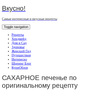
Вкусно!
Самые интересные и вкусные рецепты
Toggle navigation
Рецепты
Хендмейд
Дом и Сад
Здоровье
Женский Гид
Путешествия
Интересно
Шопинг Блог
КупиОбзор
САХАРНОЕ печенье по
оригинальному рецепту