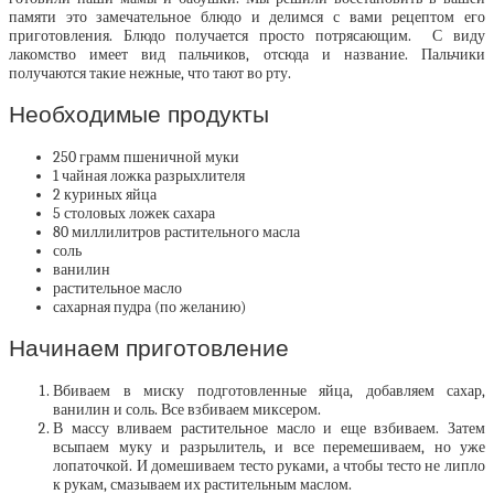
памяти это замечательное блюдо и делимся с вами рецептом его
приготовления.
Блюдо получается просто потрясающим. С виду
лакомство имеет вид пальчиков, отсюда и название. Пальчики
получаются такие нежные, что тают во рту.
Необходимые продукты
250 грамм пшеничной муки
1 чайная ложка разрыхлителя
2 куриных яйца
5 столовых ложек сахара
80 миллилитров растительного масла
соль
ванилин
растительное масло
сахарная пудра (по желанию)
Начинаем приготовление
Вбиваем в миску подготовленные яйца, добавляем сахар,
ванилин и соль. Все взбиваем миксером.
В массу вливаем растительное масло и еще взбиваем. Затем
всыпаем муку и разрылитель, и все перемешиваем, но уже
лопаточкой. И домешиваем тесто руками, а чтобы тесто не липло
к рукам, смазываем их растительным маслом.