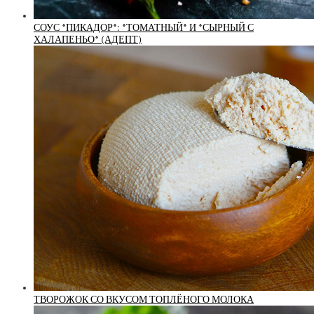
СОУС *ПИКАДОР*: *ТОМАТНЫЙ* И *СЫРНЫЙ С
ХАЛАПЕНЬО* (АДЕПТ)
ТВОРОЖОК СО ВКУСОМ ТОПЛЁНОГО МОЛОКА