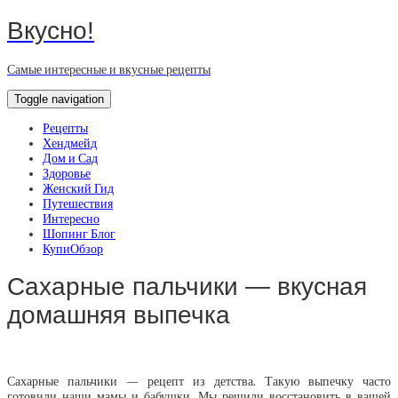
Вкусно!
Самые интересные и вкусные рецепты
Toggle navigation
Рецепты
Хендмейд
Дом и Сад
Здоровье
Женский Гид
Путешествия
Интересно
Шопинг Блог
КупиОбзор
Сахарные пальчики — вкусная
домашняя выпечка
Сахарные пальчики — рецепт из детства. Такую выпечку часто
готовили наши мамы и бабушки. Мы решили восстановить в вашей