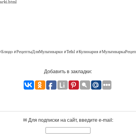
varki.html
#Блюдо #РецептыДляМультиварки #Tefal #Кулинария #МультиваркаРеце
Добавить в закладки:
✉ Для подписки на сайт, введите e-mail: