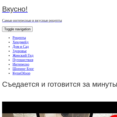
Вкусно!
Самые интересные и вкусные рецепты
Toggle navigation
Рецепты
Хендмейд
Дом и Сад
Здоровье
Женский Гид
Путешествия
Интересно
Шопинг Блог
КупиОбзор
Съедается и готовится за минуты