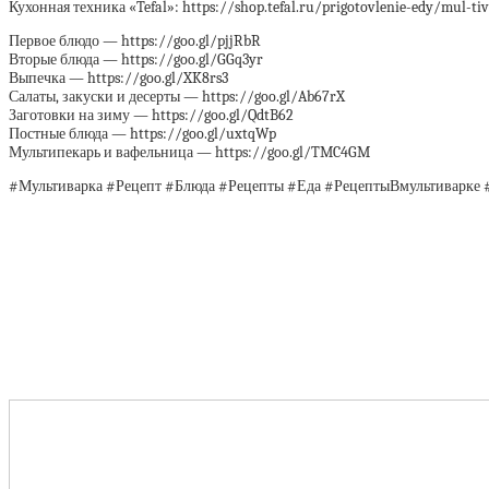
Кухонная техника «Tefal»: https://shop.tefal.ru/prigotovlenie-edy/mul-ti
Первое блюдо — https://goo.gl/pjjRbR
Вторые блюда — https://goo.gl/GGq3yr
Выпечка — https://goo.gl/XK8rs3
Салаты, закуски и десерты — https://goo.gl/Ab67rX
Заготовки на зиму — https://goo.gl/QdtB62
Постные блюда — https://goo.gl/uxtqWp
Мультипекарь и вафельница — https://goo.gl/TMC4GM
#Мультиварка #Рецепт #Блюда #Рецепты #Еда #РецептыВмультиварке 