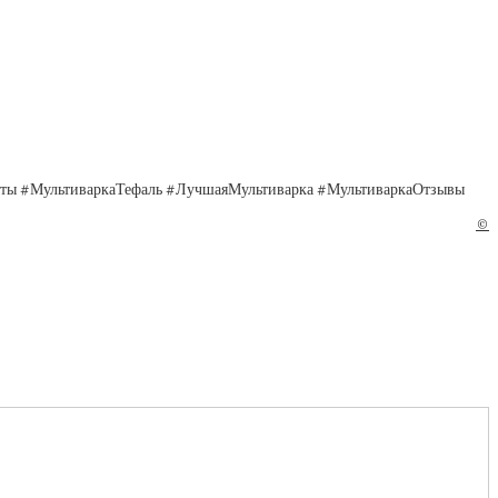
пты #МультиваркаТефаль #ЛучшаяМультиварка #МультиваркаОтзывы
©