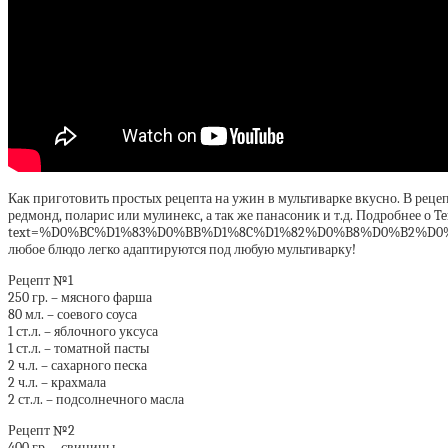
Как приготовить простых рецепта на ужин в мультиварке вкусно. В рецеп
редмонд, поларис или мулинекс, а так же панасоник и т.д. Подробнее о T
text=%D0%BC%D1%83%D0%BB%D1%8C%D1%82%D0%B8%D0%B2%D0%B0%D1%8
любое блюдо легко адаптируются под любую мультиварку!
Рецепт №1
250 гр. – мясного фарша
80 мл. – соевого соуса
1 ст.л. – яблочного уксуса
1 ст.л. – томатной пасты
2 ч.л. – сахарного песка
2 ч.л. – крахмала
2 ст.л. – подсолнечного масла
Рецепт №2
400 гр. – свинины