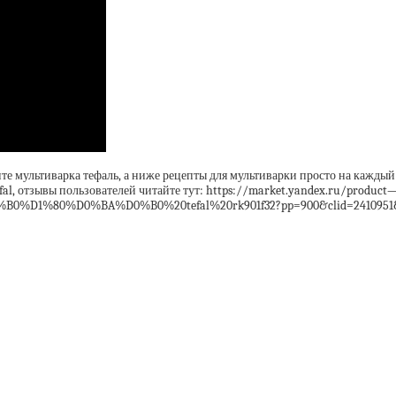
те мультиварка тефаль, а ниже рецепты для мультиварки просто на каждый
efal, отзывы пользователей читайте тут: https://market.yandex.ru/product
0%D0%BA%D0%B0%20tefal%20rk901f32?pp=900&clid=2410951&vid=611