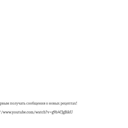
Первым получать сообщения о новых рецептах!
s://www.youtube.com/watch?v=g9h4CJgBikU