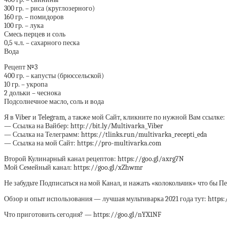
300 гр. – риса (круглозерного)
160 гр. – помидоров
100 гр. – лука
Смесь перцев и соль
0,5 ч.л. – сахарного песка
Вода
Рецепт №3
400 гр. – капусты (брюссельской)
10 гр. – укропа
2 дольки – чеснока
Подсолнечное масло, соль и вода
Я в Viber и Telegram, а также мой Сайт, кликните по нужной Вам ссылке:
— Ссылка на Вайбер: http://bit.ly/Multivarka_Viber
— Ссылка на Телеграмм: https://tlinks.run/multivarka_recepti_eda
— Ссылка на мой Сайт: https://pro-multivarka.com
Второй Кулинарный канал рецептов: https://goo.gl/axrg7N
Мой Семейный канал: https://goo.gl/xZhwmr
Не забудьте Подписаться на мой Канал, и нажать «колокольчик» что бы 
Обзор и опыт использования — лучшая мультиварка 2021 года тут: http
Что приготовить сегодня? — https://goo.gl/nYX1NF