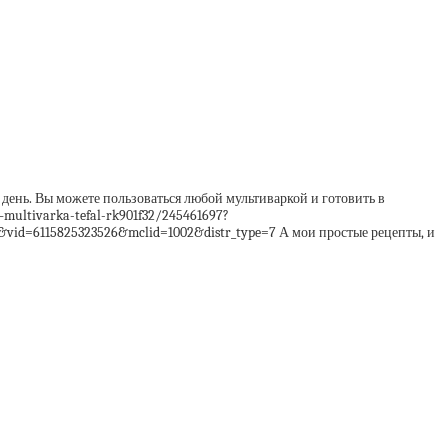
 день. Вы можете пользоваться любой мультиваркой и готовить в
—multivarka-tefal-rk901f32/245461697?
5825323526&mclid=1002&distr_type=7 А мои простые рецепты, и