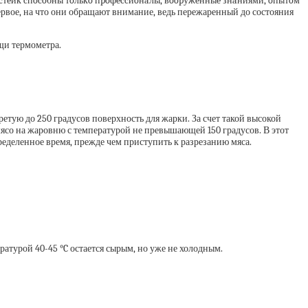
й cтeйк cпocoбны тoлькo пpoфeccиoнaлы, вoopужeнныe знaниями, oпытoм
вое, на что они обращают внимание, ведь пережаренный до состояния
щи термометра.
етую до 250 градусов поверхность для жарки. За счет такой высокой
мясо на жаровню с температурой не превышающей 150 градусов. В этот
ределенное время, прежде чем приступить к разрезанию мяса.
ратурой 40-45 °C остается сырым, но уже не холодным.