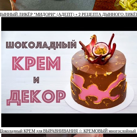
ДЫННЫЙ ЛИКЁР *МИДОРИ* (АДЕПТ) + 2 РЕЦЕПТА ДЫННОГО ЛИКЁРА
Шоколадный КРЕМ для ВЫРАВНИВАНИЯ ☆ КРЕМОВЫЙ многослойный