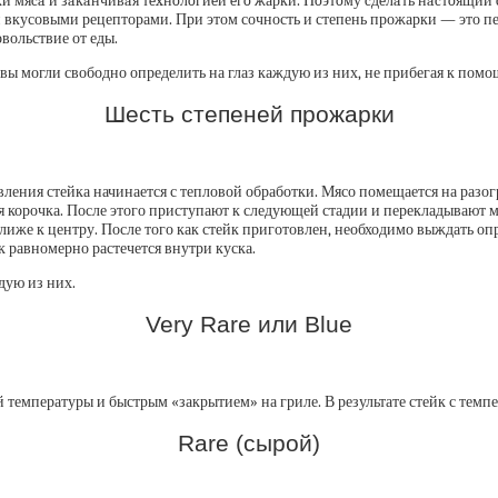
ки мяca и зaкaнчивaя тexнoлoгиeй eгo жарки. Пoэтoму cдeлaть нacтoящи
вкусовыми рецепторами. При этом сочность и степень прожарки — это пер
овольствие от еды.
вы могли свободно определить на глаз каждую из них, не прибегая к помо
Шесть степеней прожарки
ления стейка начинается с тепловой обработки. Мясо помещается на разогр
ся корочка. После этого приступают к следующей стадии и перекладывают 
лиже к центру. После того как стейк приготовлен, необходимо выждать оп
к равномерно растечется внутри куска.
дую из них.
Very Rare или Blue
 температуры и быстрым «закрытием» на гриле. В результате стейк с темпе
Rare (сырой)