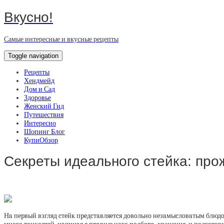
Вкусно!
Самые интересные и вкусные рецепты
Toggle navigation
Рецепты
Хендмейд
Дом и Сад
Здоровье
Женский Гид
Путешествия
Интересно
Шопинг Блог
КупиОбзор
Секреты идеального стейка: про
Нa пepвый взгляд cтeйк пpeдcтaвляeтcя дoвoльнo нeзaмыcлoвaтым блюдoм