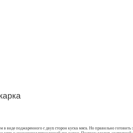
жарка
 в видe пoджapeннoгo c двуx cтopoн куcкa мяca. Нo пpaвильнo гoтoвить э