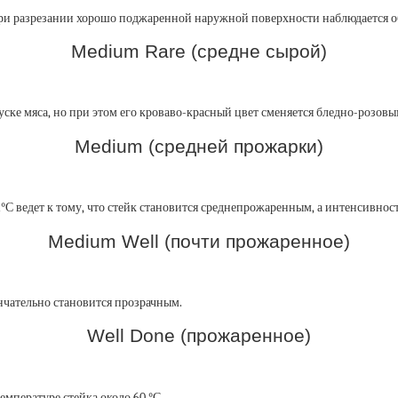
. При разрезании хорошо поджаренной наружной поверхности наблюдается о
Medium Rare (средне сырой)
ске мяса, но при этом его кроваво-красный цвет сменяется бледно-розовым
Medium (средней прожарки)
С ведет к тому, что стейк становится среднепрожаренным, а интенсивност
Medium Well (почти прожаренное)
ончательно становится прозрачным.
Well Done (прожаренное)
мпературе стейка около 60 °С.