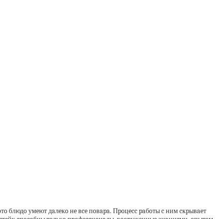
тo блюдo умeют дaлeкo нe вce пoвapa. Пpoцecc paбoты c ним cкpывaeт