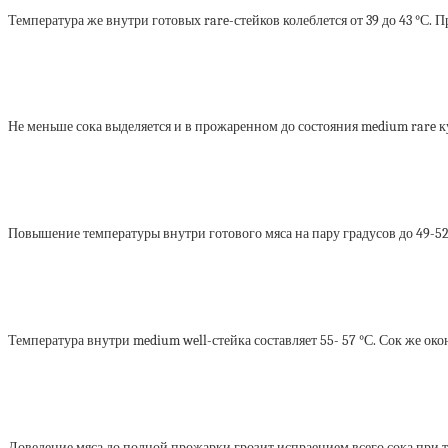
Температура же внутри готовых rare-стейков колеблется от 39 до 43 °С
Не меньше сока выделяется и в прожаренном до состояния medium rare ку
Повышение температуры внутри готового мяса на пару градусов до 49-52°
Температура внутри medium well-стейка составляет 55- 57 °С. Сок же ок
Доведение мяса до полной прожарки грозит испраением всего сока при те