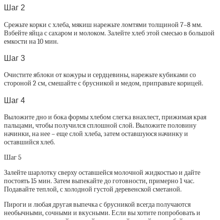
Шаг 2
Срежьте корки с хлеба, мякиш нарежьте ломтями толщиной 7–8 мм.
Взбейте яйца с сахаром и молоком. Залейте хлеб этой смесью в большой
емкости на 10 мин.
Шаг 3
Очистите яблоки от кожуры и сердцевины, нарежьте кубиками со
стороной 2 см, смешайте с брусникой и медом, приправьте корицей.
Шаг 4
Выложите дно и бока формы хлебом слегка внахлест, прижимая края
пальцами, чтобы получился сплошной слой. Выложите половину
начинки, на нее – еще слой хлеба, затем оставшуюся начинку и
оставшийся хлеб.
Шаг 5
Залейте шарлотку сверху оставшейся молочной жидкостью и дайте
постоять 15 мин. Затем выпекайте до готовности, примерно 1 час.
Подавайте теплой, с холодной густой деревенской сметаной.
Пироги и любая другая выпечка с брусникой всегда получаются
необычными, сочными и вкусными. Если вы хотите попробовать и