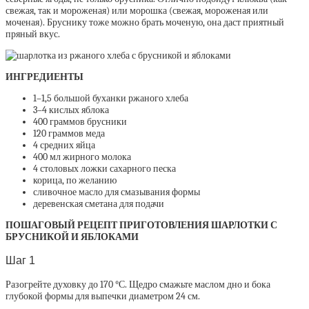
свежая, так и мороженая) или морошка (свежая, мороженая или
моченая). Бруснику тоже можно брать моченую, она даст приятный
пряный вкус.
ИНГРЕДИЕНТЫ
1–1,5 большой буханки ржаного хлеба
3–4 кислых яблока
400 граммов брусники
120 граммов меда
4 средних яйца
400 мл жирного молока
4 столовых ложки сахарного песка
корица, по желанию
сливочное масло для смазывания формы
деревенская сметана для подачи
ПОШАГОВЫЙ РЕЦЕПТ ПРИГОТОВЛЕНИЯ ШАРЛОТКИ С
БРУСНИКОЙ И ЯБЛОКАМИ
Шаг 1
Разогрейте духовку до 170 °С. Щедро смажьте маслом дно и бока
глубокой формы для выпечки диаметром 24 см.