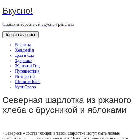
Вкусно!
Самые интересные и вкусные рецепты
Toggle navigation
Рецепты
Хендмейд
Дом и Сад
Здоровье
Женский Гид
Путешествия
Интересно
Шопинг Блог
КупиОбзор
Северная шарлотка из ржаного
хлеба с брусникой и яблоками
«Северной» составляющей в такой шарлотке могут быть любые
северные ягоды, не только брусника. Отлично подойдут клюква (как