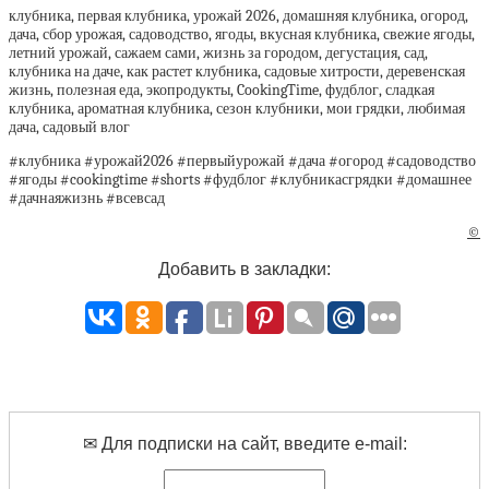
клубника, первая клубника, урожай 2026, домашняя клубника, огород,
дача, сбор урожая, садоводство, ягоды, вкусная клубника, свежие ягоды,
летний урожай, сажаем сами, жизнь за городом, дегустация, сад,
клубника на даче, как растет клубника, садовые хитрости, деревенская
жизнь, полезная еда, экопродукты, CookingTime, фудблог, сладкая
клубника, ароматная клубника, сезон клубники, мои грядки, любимая
дача, садовый влог
#клубника #урожай2026 #первыйурожай #дача #огород #садоводство
#ягоды #cookingtime #shorts #фудблог #клубникасгрядки #домашнее
#дачнаяжизнь #всевсад
©
Добавить в закладки:
✉ Для подписки на сайт, введите e-mail: