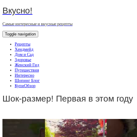
Вкусно!
Самые интересные и вкусные рецепты
Toggle navigation
Рецепты
Хендмейд
Дом и Сад
Здоровье
Женский Гид
Путешествия
Интересно
Шопинг Блог
КупиОбзор
Шок-размер! Первая в этом году