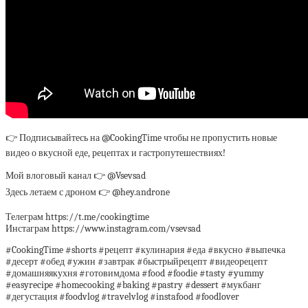
👉 Подписывайтесь на @CookingTime чтобы не пропустить новые
видео о вкусной еде, рецептах и гастропутешествиях!
Мой влоговый канал 👉 @Vsevsad
Здесь летаем с дроном 👉 @hey.androne
Телеграм https://t.me/cookingtime
Инстаграм https://www.instagram.com/vsevsad
#CookingTime #shorts #рецепт #кулинария #еда #вкусно #выпечка
#десерт #обед #ужин #завтрак #быстрыйрецепт #видеорецепт
#домашняякухня #готовимдома #food #foodie #tasty #yummy
#easyrecipe #homecooking #baking #pastry #dessert #мукбанг
#дегустация #foodvlog #travelvlog #instafood #foodlover