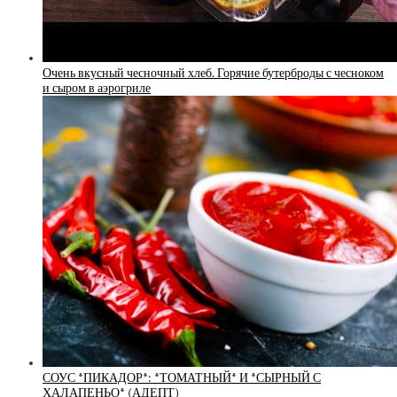
Очень вкусный чесночный хлеб. Горячие бутерброды с чесноком
и сыром в аэрогриле
СОУС *ПИКАДОР*: *ТОМАТНЫЙ* И *СЫРНЫЙ С
ХАЛАПЕНЬО* (АДЕПТ)