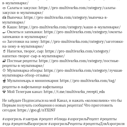
в-мультиварке/
🥗 Салаты и закуски: https://pro-multivarka.com/category/салаты-
закуски-в-мультиварке/
🍰 Выпечка: https://pro-multivarka.com/category/выпечка-в-
мультиварке/
🍚 Каши: https://pro-multivarka.com/category/каши-в-мультиварке/
🍳 Омлеты и запеканки: https://pro-multivarka.com/category/омлеты-
запеканки-в-мультиварке/
🥒 Заготовки на зиму: https://pro-multivarka.com/category/заготовки-
на-зиму-в-мультиварке/
🥤 Напитки, творог, сыр: https://pro-multivarka.com/category/
напитки-творог-сыр-в-мультиварке/
🧇 Постные рецепты: https://pro-multivarka.com/category/постные-
рецепты-в-мультиварке/
🍲 Мультиварка обзоры: https://pro-multivarka.com/category/лучшая-
мультиварка-обзор-отзывы/
🫕 Мультипекарь и минипекарня: https://pro-multivarka.com/tag/
рецепты-в-вафельнице-вафельница
💎 Мой Телеграм канал: https://t.me/multivarka_recepti_eda
Не забудьте Подписаться на мой Канал, и нажать «колокольчик» что бы
Первым получать сообщения о новых рецептах! Что приготовить
сегодня: https://goo.gl/nYX1NF
#аэрогриль #завтрак #рецепт #блюда #аэрогрильРецепт #рецепты
#еда #рецептыВаэрогриле #аэрогрильРецепты #рецептыДляАэрогриля