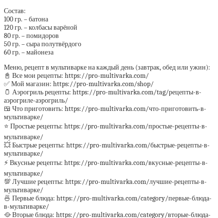
Состав:
100 гр. – батона
120 гр. – колбасы варёной
80 гр. – помидоров
50 гр. – сыра полутвёрдого
60 гр. – майонеза
Меню, рецепт в мультиварке на каждый день (завтрак, обед или ужин):
📓 Все мои рецепты: https://pro-multivarka.com/
✅ Мой магазин: https://pro-multivarka.com/shop/
🫙 Аэрогриль рецепты: https://pro-multivarka.com/tag/рецепты-в-
аэрогриле-аэрогриль/
🍱 Что приготовить: https://pro-multivarka.com/что-приготовить-в-
мультиварке/
⭐️ Простые рецепты: https://pro-multivarka.com/простые-рецепты-в-
мультиварке/
💥 Быстрые рецепты: https://pro-multivarka.com/быстрые-рецепты-в-
мультиварке/
⚡️ Вкусные рецепты: https://pro-multivarka.com/вкусные-рецепты-в-
мультиварке/
💯 Лучшие рецепты: https://pro-multivarka.com/лучшие-рецепты-в-
мультиварке/
🍜 Первые блюда: https://pro-multivarka.com/category/первые-блюда-
в-мультиварке/
🥘 Вторые блюда: https://pro-multivarka.com/category/вторые-блюда-