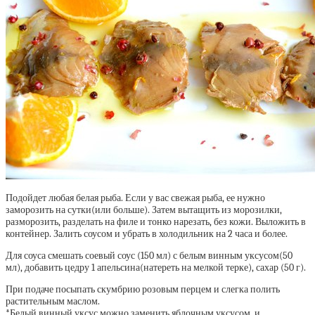
Подойдет любая белая рыба. Если у вас свежая рыба, ее нужно
заморозить на сутки(или больше). Затем вытащить из морозилки,
разморозить, разделать на филе и тонко нарезать, без кожи. Выложить в
контейнер. Залить соусом и убрать в холодильник на 2 часа и более.
Для соуса смешать соевый соус (150 мл) с белым винным уксусом(50
мл), добавить цедру 1 апельсина(натереть на мелкой терке), сахар (50 г).
При подаче посыпать скумбрию розовым перцем и слегка полить
растительным маслом.
*Белый винный уксус можно заменить яблочным уксусом, и