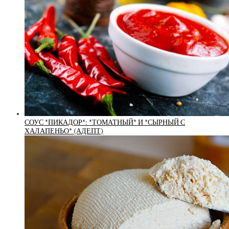
СОУС *ПИКАДОР*: *ТОМАТНЫЙ* И *СЫРНЫЙ С
ХАЛАПЕНЬО* (АДЕПТ)