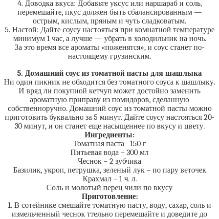
4. Доводка вкуса: Добавьте уксус или наршараб и соль,
перемешайте, пкус должен быть сбалансированным —
острым, кислым, пряным и чуть сладковатым.
5. Настой: Дайте соусу настояться при комнатной температуре
минимум 1 час, а лучше — убрать в холодильник на ночь.
За это время все ароматы «поженятся», и соус станет по-
настоящему грузинским.
5. Домашний соус из томатной пасты для шашлыка
Ни один пикник не обходится без томатного соуса к шашлыку.
И вряд ли покупной кетчуп может достойно заменить
ароматную приправу из помидоров, сделанную
собственноручно. Домашний соус из томатной пасты можно
приготовить буквально за 5 минут. Дайте соусу настояться 20-
30 минут, и он станет еще насыщеннее по вкусу и цвету.
Ингредиенты:
Томатная паста– 150 г
Питьевая вода – 300 мл
Чеснок – 2 зубчика
Базилик, укроп, петрушка, зеленый лук – по пару веточек
Крахмал – 1 ч. л.
Соль и молотый перец чили по вкусу
Приготовление:
1. В сотейнике смешайте томатную пасту, воду, сахар, соль и
измельченный чеснок ттельно перемешайте и доведите до