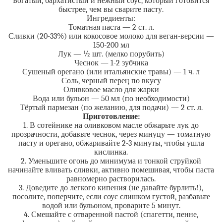
Богатый, бархатистый и нежный соус, который готовится
быстрее, чем вы сварите пасту.
Ингредиенты:
Томатная паста — 2 ст. л.
Сливки (20-33%) или кокосовое молоко для веган-версии —
150-200 мл
Лук — ½ шт. (мелко порубить)
Чеснок — 1-2 зубчика
Сушеный орегано (или итальянские травы) — 1 ч. л
Соль, черный перец по вкусу
Оливковое масло для жарки
Вода или бульон — 50 мл (по необходимости)
Тёртый пармезан (по желанию, для подачи) — 2 ст. л.
Приготовление:
1. В сотейнике на оливковом масле обжарьте лук до
прозрачности, добавьте чеснок, через минуцу — томатную
пасту и орегано, обжаривайте 2-3 минуты, чтобы ушла
кислинка.
2. Уменьшите огонь до минимума и тонкой струйкой
начинайте вливать сливки, активно помешивая, чтобы паста
равномерно растворилась.
3. Доведите до легкого кипения (не давайте бурлить!),
посолите, поперчите, если соус слишком густой, разбавьте
водой или бульоном, проварите 5 минут.
4. Смешайте с отваренной пастой (спагетти, пенне,