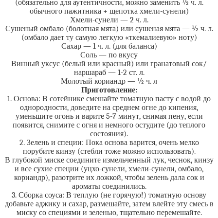
(обязательно для аутентичности, можно заменить ½ ч. л.
обычного пажитника + щепотка хмели-сунели)
Хмели-сунели — 2 ч. л.
Сушеный омбало (болотная мята) или сушеная мята — ½ ч. л.
(омбало дает ту самую легкую «ткемалиевую» ноту)
Сахар — 1 ч. л. (для баланса)
Соль — по вкусу
Винный уксус (белый или красный) или гранатовый сок/
наршараб — 1-2 ст. л.
Молотый кориандр — ½ ч. л
Приготовление:
1. Основа: В сотейнике смешайте томатную пасту с водой до
однородности, доведите на среднем огне до кипения,
уменьшите огонь и варите 5-7 минут, снимая пену, если
появится, снимите с огня и немного остудите (до теплого
состояния).
2. Зелень и специи: Пока основа варится, очень мелко
порубите кинзу (стебли тоже можно использовать).
В глубокой миске соедините измельченный лук, чеснок, кинзу
и все сухие специи (уцхо-сунели, хмели-сунели, омбало,
кориандр), разотрите их ложкой, чтобы зелень дала сок и
ароматы соединились.
3. Сборка соуса: В теплую (не горячую!) томатную основу
добавьте аджику и сахар, размешайте, затем влейте эту смесь в
миску со специями и зеленью, тщательно перемешайте.