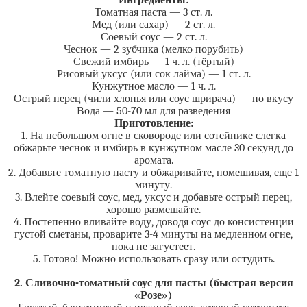
Ингредиенты:
Томатная паста — 3 ст. л.
Мед (или сахар) — 2 ст. л.
Соевый соус — 2 ст. л.
Чеснок — 2 зубчика (мелко порубить)
Свежий имбирь — 1 ч. л. (тёртый)
Рисовый уксус (или сок лайма) — 1 ст. л.
Кунжутное масло — 1 ч. л.
Острый перец (чили хлопья или соус шрирача) — по вкусу
Вода — 50-70 мл для разведения
Приготовление:
1. На небольшом огне в сковороде или сотейнике слегка
обжарьте чеснок и имбирь в кунжутном масле 30 секунд до
аромата.
2. Добавьте томатную пасту и обжаривайте, помешивая, еще 1
минуту.
3. Влейте соевый соус, мед, уксус и добавьте острый перец,
хорошо размешайте.
4. Постепенно вливайте воду, доводя соус до консистенции
густой сметаны, проварите 3-4 минуты на медленном огне,
пока не загустеет.
5. Готово! Можно использовать сразу или остудить.
2. Сливочно-томатный соус для пасты (быстрая версия
«Розе»)