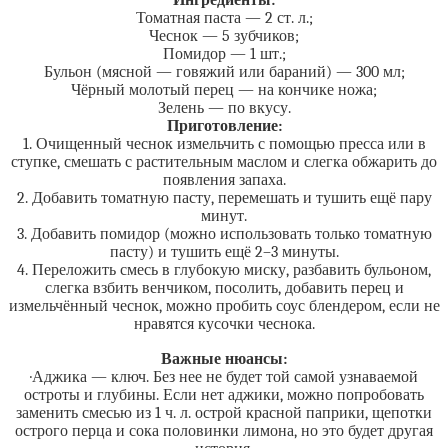
Ингредиенты:
Томатная паста — 2 ст. л.;
Чеснок — 5 зубчиков;
Помидор — 1 шт.;
Бульон (мясной — говяжий или бараний) — 300 мл;
Чёрный молотый перец — на кончике ножа;
Зелень — по вкусу.
Приготовление:
1. Очищенный чеснок измельчить с помощью пресса или в
ступке, смешать с растительным маслом и слегка обжарить до
появления запаха.
2. Добавить томатную пасту, перемешать и тушить ещё пару
минут.
3. Добавить помидор (можно использовать только томатную
пасту) и тушить ещё 2–3 минуты.
4. Переложить смесь в глубокую миску, разбавить бульоном,
слегка взбить венчиком, посолить, добавить перец и
измельчённый чеснок, можно пробить соус блендером, если не
нравятся кусочки чеснока.
Важные нюансы:
·Аджика — ключ. Без нее не будет той самой узнаваемой
остроты и глубины. Если нет аджики, можно попробовать
заменить смесью из 1 ч. л. острой красной паприки, щепотки
острого перца и сока половинки лимона, но это будет другая