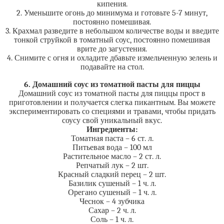
кипения.
2. Уменьшите огонь до минимума и готовьте 5-7 минут,
постоянно помешивая.
3. Крахмал разведите в небольшом количестве воды и введите
тонкой струйкой в томатный соус, постоянно помешивая
врите до загустения.
4. Снимите с огня и охладите дбавьте измельченную зелень и
подавайте на стол.
6. Домашний соус из томатной пасты для пиццы
Домашний соус из томатной пасты для пиццы прост в
приготовлении и получается слегка пикантным. Вы можете
экспериментировать со специями и травами, чтобы придать
соусу свой уникальный вкус.
Ингредиенты:
Томатная паста – 6 ст. л.
Питьевая вода – 100 мл
Растительное масло – 2 ст. л.
Репчатый лук – 2 шт.
Красный сладкий перец – 2 шт.
Базилик сушеный – 1 ч. л.
Орегано сушеный – 1 ч. л.
Чеснок – 4 зубчика
Сахар – 2 ч. л.
Соль – 1 ч. л.