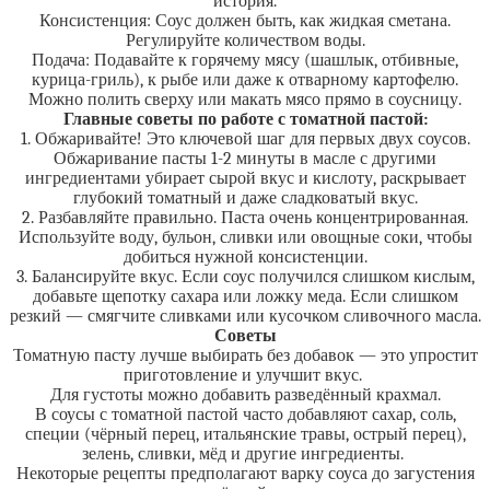
история.
Консистенция: Соус должен быть, как жидкая сметана.
Регулируйте количеством воды.
Подача: Подавайте к горячему мясу (шашлык, отбивные,
курица-гриль), к рыбе или даже к отварному картофелю.
Можно полить сверху или макать мясо прямо в соусницу.
Главные советы по работе с томатной пастой:
1. Обжаривайте! Это ключевой шаг для первых двух соусов.
Обжаривание пасты 1-2 минуты в масле с другими
ингредиентами убирает сырой вкус и кислоту, раскрывает
глубокий томатный и даже сладковатый вкус.
2. Разбавляйте правильно. Паста очень концентрированная.
Используйте воду, бульон, сливки или овощные соки, чтобы
добиться нужной консистенции.
3. Балансируйте вкус. Если соус получился слишком кислым,
добавьте щепотку сахара или ложку меда. Если слишком
резкий — смягчите сливками или кусочком сливочного масла.
Советы
Томатную пасту лучше выбирать без добавок — это упростит
приготовление и улучшит вкус.
Для густоты можно добавить разведённый крахмал.
В соусы с томатной пастой часто добавляют сахар, соль,
специи (чёрный перец, итальянские травы, острый перец),
зелень, сливки, мёд и другие ингредиенты.
Некоторые рецепты предполагают варку соуса до загустения