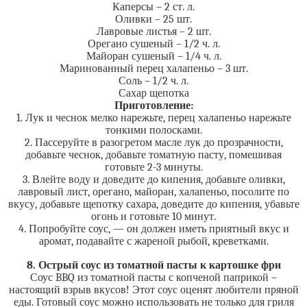
Каперсы – 2 ст. л.
Оливки – 25 шт.
Лавровые листья – 2 шт.
Орегано сушеный – 1/2 ч. л.
Майоран сушеный – 1/4 ч. л.
Маринованный перец халапеньо – 3 шт.
Соль – 1/2 ч. л.
Сахар щепотка
Приготовление:
1. Лук и чеснок мелко нарежьте, перец халапеньо нарежьте
тонкими полосками.
2. Пассеруйте в разогретом масле лук до прозрачности,
добавьте чеснок, добавьте томатную пасту, помешивая
готовьте 2-3 минуты.
3. Влейте воду и доведите до кипения, добавьте оливки,
лавровый лист, орегано, майоран, халапеньо, посолите по
вкусу, добавьте щепотку сахара, доведите до кипения, убавьте
огонь и готовьте 10 минут.
4. Попробуйте соус, — он должен иметь приятный вкус и
аромат, подавайте с жареной рыбой, креветками.
8. Острый соус из томатной пасты к картошке фри
Соус BBQ из томатной пасты с копченой паприкой –
настоящий взрыв вкусов! Этот соус оценят любители пряной
еды. Готовый соус можно использовать не только для гриля