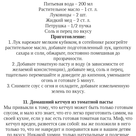
Питьевая вода – 200 мл
Растительное масло – 1 ст. л.
Луковицы – 2 шт.
Жидкий мед – 2 ст. л.
Петрушка – 1/2 пучка
Соль и перец по вкусу
Приготовление:
1. Лук нарежьте мелким кубиком, в сотейнике разогрейте
растительное масло, добавьте подготовленный лук, щепотку
сахара и соли, обжарьте, постоянно помешивая до
прозрачности.
2. Добавьте томатную пасту и воду (в зависимости от
желаемой консистенции), добавьте мед, соль и перец,
тщательно перемешайте и доведите до кипения, уменьшите
огонь и готовьте 5 минут.
3. Снимите соус с огня и охладите, добавьте измельченную
зелень по вкусу.
11. Домашний кетчуп из томатной пасты
Мы привыкли к тому, что кетчуп может быть только готовым
соусом, и мало кто знает, что его легко приготовить самим, на
своей кухне, если у вас есть готовая томатная паста. Миф, что
кетчуп вреден, развеется сам собой: вы же положили в него
только то, что не навредит и понравится вам и вашим детям
по вкусу. Никакой химии, только натуральные и полезные