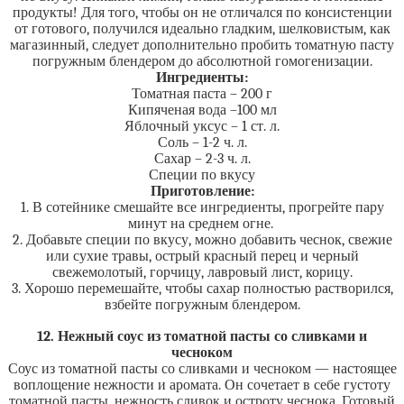
продукты! Для того, чтобы он не отличался по консистенции
от готового, получился идеально гладким, шелковистым, как
магазинный, следует дополнительно пробить томатную пасту
погружным блендером до абсолютной гомогенизации.
Ингредиенты:
Томатная паста – 200 г
Кипяченая вода –100 мл
Яблочный уксус – 1 ст. л.
Соль – 1-2 ч. л.
Сахар – 2-3 ч. л.
Специи по вкусу
Приготовление:
1. В сотейнике смешайте все ингредиенты, прогрейте пару
минут на среднем огне.
2. Добавьте специи по вкусу, можно добавить чеснок, свежие
или сухие травы, острый красный перец и черный
свежемолотый, горчицу, лавровый лист, корицу.
3. Хорошо перемешайте, чтобы сахар полностью растворился,
взбейте погружным блендером.
12. Нежный соус из томатной пасты со сливками и
чесноком
Соус из томатной пасты со сливками и чесноком — настоящее
воплощение нежности и аромата. Он сочетает в себе густоту
томатной пасты, нежность сливок и остроту чеснока. Готовый