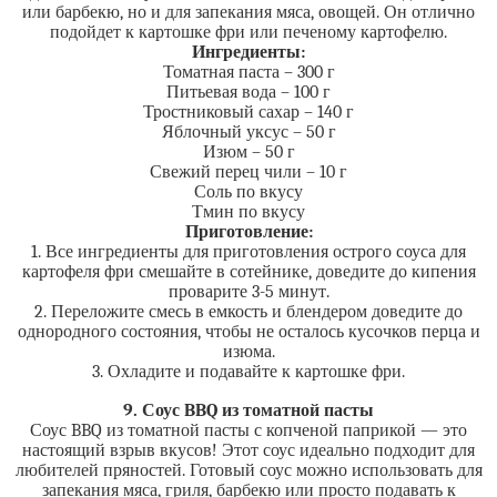
или барбекю, но и для запекания мяса, овощей. Он отлично
подойдет к картошке фри или печеному картофелю.
Ингредиенты:
Томатная паста – 300 г
Питьевая вода – 100 г
Тростниковый сахар – 140 г
Яблочный уксус – 50 г
Изюм – 50 г
Свежий перец чили – 10 г
Соль по вкусу
Тмин по вкусу
Приготовление:
1. Все ингредиенты для приготовления острого соуса для
картофеля фри смешайте в сотейнике, доведите до кипения
проварите 3-5 минут.
2. Переложите смесь в емкость и блендером доведите до
однородного состояния, чтобы не осталось кусочков перца и
изюма.
3. Охладите и подавайте к картошке фри.
9. Соус BBQ из томатной пасты
Соус BBQ из томатной пасты с копченой паприкой — это
настоящий взрыв вкусов! Этот соус идеально подходит для
любителей пряностей. Готовый соус можно использовать для
запекания мяса, гриля, барбекю или просто подавать к