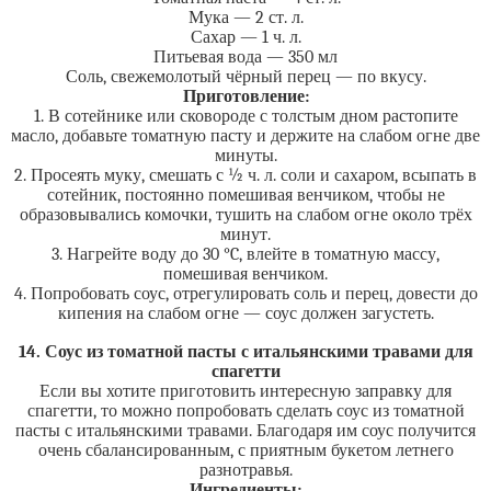
Мука — 2 ст. л.
Сахар — 1 ч. л.
Питьевая вода — 350 мл
Соль, свежемолотый чёрный перец — по вкусу.
Приготовление:
1. В сотейнике или сковороде с толстым дном растопите
масло, добавьте томатную пасту и держите на слабом огне две
минуты.
2. Просеять муку, смешать с ½ ч. л. соли и сахаром, всыпать в
сотейник, постоянно помешивая венчиком, чтобы не
образовывались комочки, тушить на слабом огне около трёх
минут.
3. Нагрейте воду до 30 °C, влейте в томатную массу,
помешивая венчиком.
4. Попробовать соус, отрегулировать соль и перец, довести до
кипения на слабом огне — соус должен загустеть.
14. Соус из томатной пасты с итальянскими травами для
спагетти
Если вы хотите приготовить интересную заправку для
спагетти, то можно попробовать сделать соус из томатной
пасты с итальянскими травами. Благодаря им соус получится
очень сбалансированным, с приятным букетом летнего
разнотравья.
Ингредиенты: