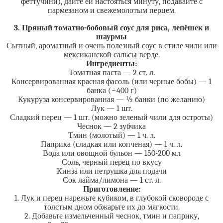
феттучини), дайте ей настояться минуту, подавайте с
пармезаном и свежемолотым перцем.
3. Пряный томатно-бобовый соус для риса, лепёшек и
шаурмы
Сытный, ароматный и очень полезный соус в стиле чили или
мексиканской сальсы-верде.
Ингредиенты:
Томатная паста — 2 ст. л.
Консервированная красная фасоль (или черные бобы) — 1
банка (~400 г)
Кукуруза консервированная — ½ банки (по желанию)
Лук — 1 шт.
Сладкий перец — 1 шт. (можно зеленый чили для остроты)
Чеснок — 2 зубчика
Тмин (молотый) — 1 ч. л.
Паприка (сладкая или копченая) — 1 ч. л.
Вода или овощной бульон — 150-200 мл
Соль, черный перец по вкусу
Кинза или петрушка для подачи
Сок лайма/лимона — 1 ст. л.
Приготовление:
1. Лук и перец нарежьте кубиком, в глубокой сковороде с
толстым дном обжарьте их до мягкости.
2. Добавьте измельченный чеснок, тмин и паприку,