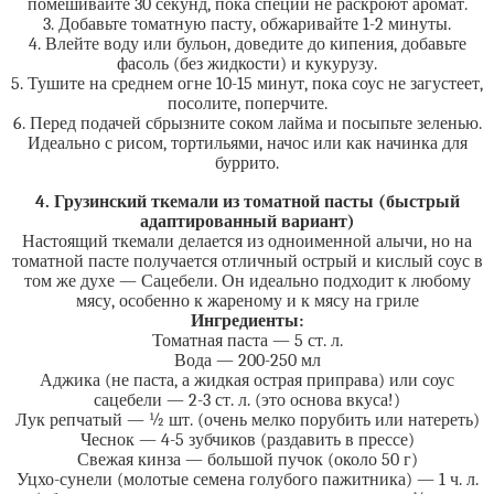
помешивайте 30 секунд, пока специи не раскроют аромат.
3. Добавьте томатную пасту, обжаривайте 1-2 минуты.
4. Влейте воду или бульон, доведите до кипения, добавьте
фасоль (без жидкости) и кукурузу.
5. Тушите на среднем огне 10-15 минут, пока соус не загустеет,
посолите, поперчите.
6. Перед подачей сбрызните соком лайма и посыпьте зеленью.
Идеально с рисом, тортильями, начос или как начинка для
буррито.
4. Грузинский ткемали из томатной пасты (быстрый
адаптированный вариант)
Настоящий ткемали делается из одноименной алычи, но на
томатной пасте получается отличный острый и кислый соус в
том же духе — Сацебели. Он идеально подходит к любому
мясу, особенно к жареному и к мясу на гриле
Ингредиенты:
Томатная паста — 5 ст. л.
Вода — 200-250 мл
Аджика (не паста, а жидкая острая приправа) или соус
сацебели — 2-3 ст. л. (это основа вкуса!)
Лук репчатый — ½ шт. (очень мелко порубить или натереть)
Чеснок — 4-5 зубчиков (раздавить в прессе)
Свежая кинза — большой пучок (около 50 г)
Уцхо-сунели (молотые семена голубого пажитника) — 1 ч. л.