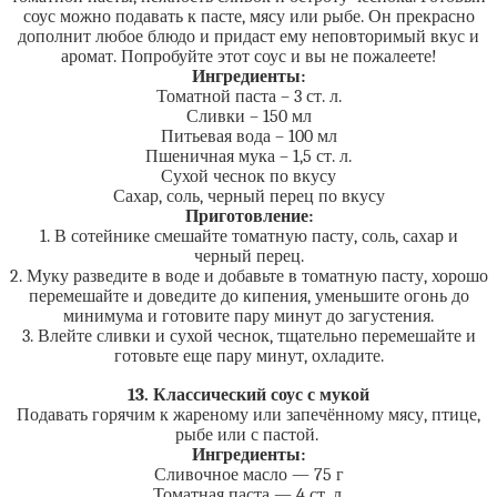
соус можно подавать к пасте, мясу или рыбе. Он прекрасно
дополнит любое блюдо и придаст ему неповторимый вкус и
аромат. Попробуйте этот соус и вы не пожалеете!
Ингредиенты:
Томатной паста – 3 ст. л.
Сливки – 150 мл
Питьевая вода – 100 мл
Пшеничная мука – 1,5 ст. л.
Сухой чеснок по вкусу
Сахар, соль, черный перец по вкусу
Приготовление:
1. В сотейнике смешайте томатную пасту, соль, сахар и
черный перец.
2. Муку разведите в воде и добавьте в томатную пасту, хорошо
перемешайте и доведите до кипения, уменьшите огонь до
минимума и готовите пару минут до загустения.
3. Влейте сливки и сухой чеснок, тщательно перемешайте и
готовьте еще пару минут, охладите.
13. Классический соус с мукой
Подавать горячим к жареному или запечённому мясу, птице,
рыбе или с пастой.
Ингредиенты:
Сливочное масло — 75 г
Томатная паста — 4 ст. л.