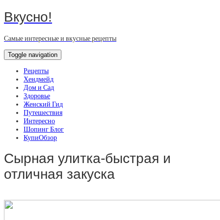
Вкусно!
Самые интересные и вкусные рецепты
Toggle navigation
Рецепты
Хендмейд
Дом и Сад
Здоровье
Женский Гид
Путешествия
Интересно
Шопинг Блог
КупиОбзор
Сырная улитка-быстрая и
отличная закуска