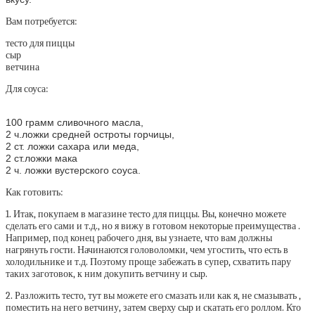
Вам потребуется:
тесто для пиццы
сыр
ветчина
Для соуса:
100 грамм сливочного масла,
2 ч.ложки средней остроты горчицы,
2 ст. ложки сахара или меда,
2 ст.ложки мака
2 ч. ложки вустерского соуса.
Как готовить:
1. Итак, покупаем в магазине тесто для пиццы. Вы, конечно можете
сделать его сами и т.д., но я вижу в готовом некоторые преимущества .
Например, под конец рабочего дня, вы узнаете, что вам должны
нагрянуть гости. Начинаются головоломки, чем угостить, что есть в
холодильнике и т.д. Поэтому проще забежать в супер, схватить пару
таких заготовок, к ним докупить ветчину и сыр.
2. Разложить тесто, тут вы можете его смазать или как я, не смазывать ,
поместить на него ветчину, затем сверху сыр и скатать его роллом. Кто